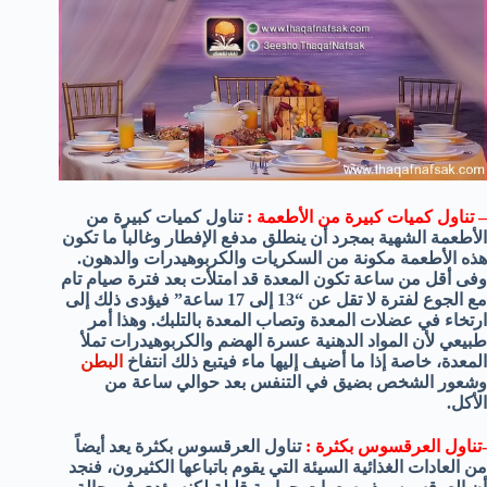
– تناول كميات كبيرة من الأطعمة :
تناول كميات كبيرة من
الأطعمة الشهية بمجرد أن ينطلق مدفع الإفطار وغالباً ما تكون
هذه الأطعمة مكونة من السكريات والكربوهيدرات والدهون.
وفى أقل من ساعة تكون المعدة قد امتلأت بعد فترة صيام تام
مع الجوع لفترة لا تقل عن “13 إلى 17 ساعة” فيؤدى ذلك إلى
ارتخاء في عضلات المعدة وتصاب المعدة بالتلبك. وهذا أمر
طبيعي لأن المواد الدهنية عسرة الهضم والكربوهيدرات تملأ
المعدة، خاصة إذا ما أضيف إليها ماء فيتبع ذلك انتفاخ
البطن
وشعور الشخص بضيق في التنفس بعد حوالي ساعة من
الأكل.
-تناول العرقسوس بكثرة :
تناول العرقسوس بكثرة يعد أيضاً
من العادات الغذائية السيئة التي يقوم باتباعها الكثيرون، فنجد