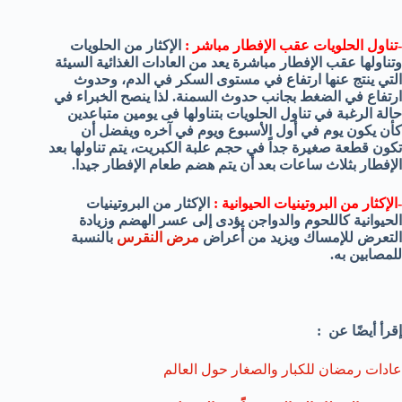
-تناول الحلويات عقب الإفطار مباشر :
الإكثار من الحلويات
وتناولها عقب الإفطار مباشرة يعد من العادات الغذائية السيئة
التي ينتج عنها ارتفاع في مستوى السكر في الدم، وحدوث
ارتفاع في الضغط بجانب حدوث السمنة. لذا ينصح الخبراء في
حالة الرغبة في تناول الحلويات بتناولها فى يومين متباعدين
كأن يكون يوم في أول الأسبوع ويوم في آخره ويفضل أن
تكون قطعة صغيرة جداً في حجم علبة الكبريت، يتم تناولها بعد
الإفطار بثلاث ساعات بعد أن يتم هضم طعام الإفطار جيدا.
-الإكثار من البروتينيات الحيوانية :
الإكثار من البروتينيات
الحيوانية كاللحوم والدواجن يؤدى إلى عسر الهضم وزيادة
التعرض للإمساك ويزيد من أعراض
مرض النقرس
بالنسبة
للمصابين به.
إقرأ أيضًا عن :
عادات رمضان للكبار والصغار حول العالم