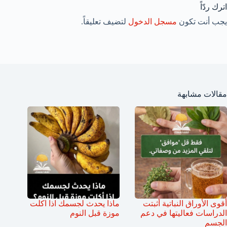
اترك ردّاً
يجب أنت تكون
مسجل الدخول
لتضيف تعليقاً.
مقالات مشابهة
أقوى الأوراق النباتية أثبتت
ماذا يحدث لجسمك اذا اكلت
الدراسات فعاليتها في دعم
موزة قبل النوم
الجسم