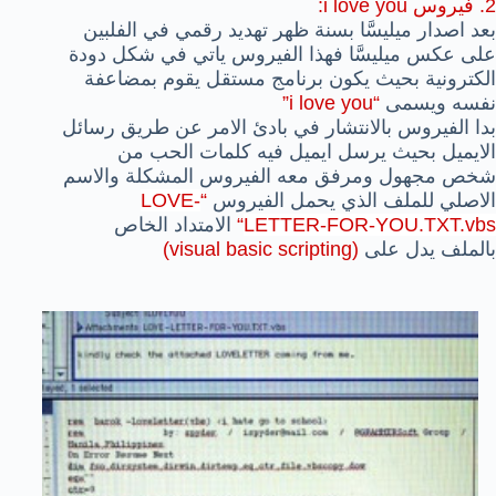
2. فيروس i love you:
بعد اصدار ميليسَّا بسنة ظهر تهديد رقمي في الفلبين
على عكس ميليسَّا فهذا الفيروس ياتي في شكل دودة
الكترونية بحيث يكون برنامج مستقل يقوم بمضاعفة
نفسه ويسمى
“i love you”
بدا الفيروس بالانتشار في بادئ الامر عن طريق رسائل
الايميل بحيث يرسل ايميل فيه كلمات الحب من
شخص مجهول ومرفق معه الفيروس المشكلة والاسم
الاصلي للملف الذي يحمل الفيروس
“
LOVE-
LETTER-FOR-YOU.TXT.vbs
“
الامتداد الخاص
بالملف يدل على
(visual basic scripting)