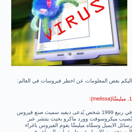
اليكم بعض المعلومات عن اخطر فيروسات في العالم:
1. ميليسَّا(melissa):
في ربيع 1999 شخص يُدعى ديفيد سميث صنع فيروس
يُصيب ميكروسوفت وورد ماكرو بحيث ينتشر عبر
رسائل الايميل وسمَّاه ميليسَّا يقوم الفيروس باغراء
المستخدمين للايميل عن طريق ارسال ملف في