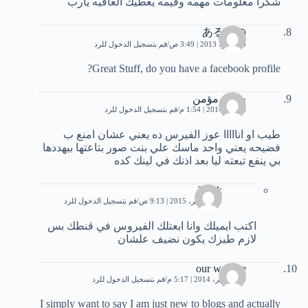
شكرا معلومات مهمه وقيمه يعطيك العافيه يارب
あるじの
29 يونيو، 2013 | 3:49 ص
قم بتسجيل الدخول للرد
Great Stuff, do you have a facebook profile?
حسن مؤمن
8 يناير، 2014 | 1:54 م
قم بتسجيل الدخول للرد
طيب او انااااا عوز الفيرس ده يعني عشان امنع ب
فضيحه يعني واحد ماسك علي بنت صور بتاعتها بيهددها
بي ينفع تبعته ليا بعد اذنك في لينك كده
Tizak
30 سبتمبر، 2015 | 9:13 ص
قم بتسجيل الدخول للرد
اكتب ايميلك وانا ابعتلك الفيروس في قنطك بس
لازم طيزك يكون نضيف علشان
our website
19 سبتمبر، 2014 | 5:17 م
قم بتسجيل الدخول للرد
I simply want to say I am just new to blogs and actually