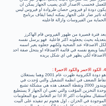
للعمل فحسب الاصدار الذي يصيب الجهاز يمكن ان
يكون دودة او فيروس حصان طروادة او فيروس ليس
له تاثير ضار على الجهاز يمكنه ايضا ايقاف برنامج
الحماية من الفيروسات وازالة فاعليته
بعد فترة قصيرة من ظهور الفيروس قام الهاكرز
بتعديله بحيث يجعلونه اكثر فاعلية فهو يرسل نفسه
لكل الاصدقاء عند الضحية ولكنهم جعلوه يغير اسمه
ايضا ويضع نفسه في قائمة الاصدقاء او ينتحل صفة احد
الاصدقاء لكي يظهر في اي شكل يريده
4. الكود الاحمر والكود الاحمر
ǁ :
هو دودة الكترونية ظهرت عام 2001 وهما يستغلان
نقاط الضعف في انظمة التشغيل والتي وُجدت في
ويندوز 2000 ونقطة الضعف هذه هي مشكلة تشبع
وحدة التخزين المؤقت والتي تعني ان الجهاز لا يستطيع
استقبال معلومات اكثر الا اذا تم التعامل مع المعلومات
الموجودة في الخزان ، اول هجوم تم تنفيذه على البيت
الابيض بحيث تقوم كل اجهزة الكمبيوتر في البيت