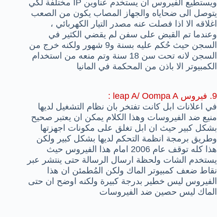
ويستطيع الفيروس ان يستخدم عناوين IP مختلفة لكي
يتوصل الى ضحاياه والجهاز المصاب يكون من الصعب
اغلاقه الا اذا فصلت عنه مصدر التيار الكهربائي ،
وعندما تم القبض على سفن لم يقضي الكثير في
السجن حيث حُكم عليه بسنة و9 شهور ولكنه خرج من
السجن لانه تحت سن 18 سنة وتم منعه من استخدام
الكمبيوتر الا باذن من المحكمة في المانيا
9. فيروس leap A/ Oompa A :
في اعلانات ابل كانت تفتخر بان نظام التشغيل لديها
منيع ضد الفيروسات وهذا الكلام يمكن ان يعتبر صحيح
بشكل كبير حيث ان ابل تغلق على مكونات اجهزتها
وطريق برمجة انظمة التحكم لديها بشكل كبير ولكن
هذا كله توقف عام 2006 امام هذا الفيروس حيث
يستخدم الشات ولحظة ارسال الرسالة حتى ينتشر عبر
نقاط ضعف كمبيوتر الماك ولكن المُطمئن ان هذا
الفيروس ليس خطير بدرجة كبيرة ولكنه اوضح ان حتى
الماك ليس حصين ضد الفيروسات