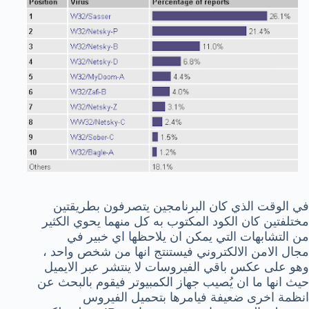
في الوقت الذي كان البرنامجين يتصرفون بطريقتين
مختلفتين كان الكود المكتوب به كل منهما يحوي الكثير
من التشابهات التي يمكن ان يلاحظها اي خبير في
مجال الامن الالكتروني فيستنتج انها من شخص واحد ،
وهو على عكس باقي الفيروسات لا ينتشر عبر الايميل
حيث انها ما ان يُصيب جهاز الكمبيوتر فيقوم بالبحث عن
انظمة اخرى ضعيفة فيامرها بتحميل الفيروس