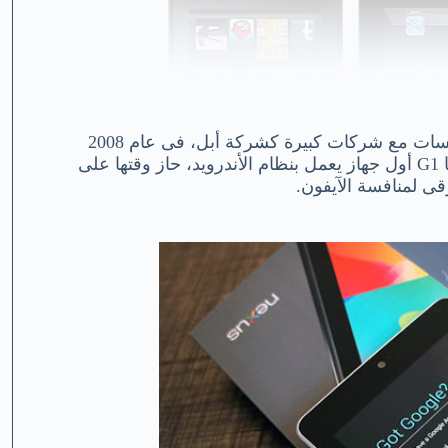
ليست هذه المرة الأولى التى تقرر فيها جوجل الدخول فى منافسات مع شركات كبيرة كشركة أبل، فى عام 2008
قررت جوجل بدأ المنافسة فى مجال الهواتف الذكية وقدمت لنا G1 أول جهاز يعمل بنظام الأندرويد، حاز وقتها على
رقى لمنافسة الآيفون.