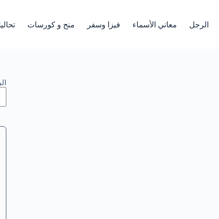
الرجل
معاني الأسماء
فيزا وسفر
منح و كورسات
تحالي
ال