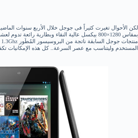
بمقاس 1280×800 بيكسل عالية النقاء وبطارية رائع
منتجات جوجل السابقة ناتجة من البروسيسور المُطَور
1.3Ghz
e
المستخدم وليتناسب مع عصر السرعة.. كل هذه الإمكانيات تكفى لتضع nexus 7 فى مجال المنافسة 