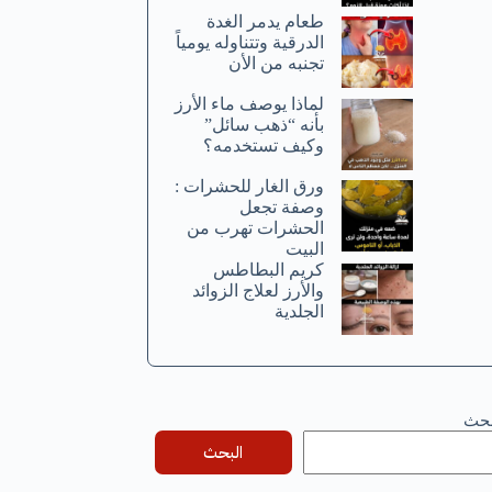
طعام يدمر الغدة
الدرقية وتتناوله يومياً
تجنبه من الأن
لماذا يوصف ماء الأرز
بأنه “ذهب سائل”
وكيف تستخدمه؟
ورق الغار للحشرات :
وصفة تجعل
الحشرات تهرب من
البيت
كريم البطاطس
والأرز لعلاج الزوائد
الجلدية
بحث
البحث