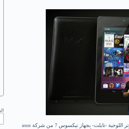
ال
وفى خطوة جريئة -كالمعتاد-، تقتحم جوجل ميدان أجهزة الكميوتر اللوحية -تابلت- بجهاز نيكسوس 7 من شركة asus