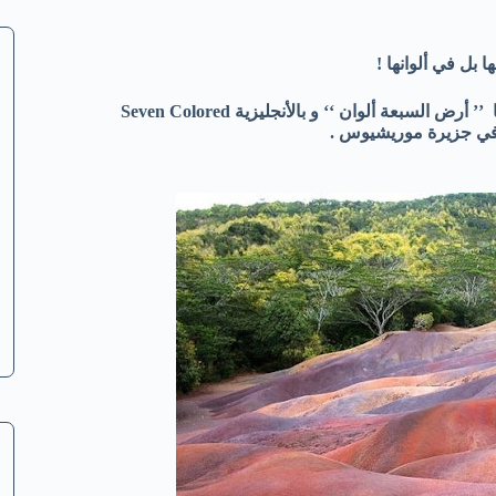
بل في ألوانها !
جزيرة موريشيوس أو كما يطلق عليها كناية عن جمال أحد المناطق فيها ’’ أرض السبعة ألوان ‘‘ و بالأنجليزية Seven Colored