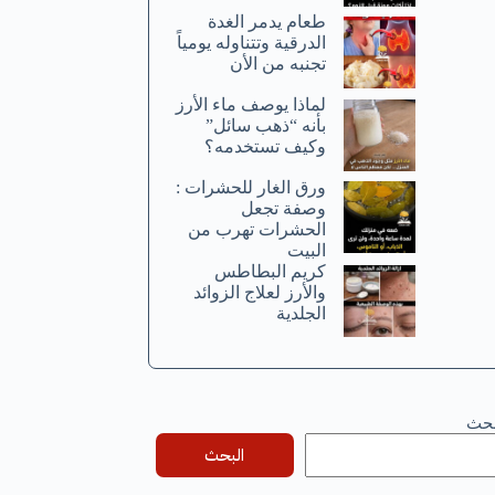
طعام يدمر الغدة
الدرقية وتتناوله يومياً
تجنبه من الأن
لماذا يوصف ماء الأرز
بأنه “ذهب سائل”
وكيف تستخدمه؟
ورق الغار للحشرات :
وصفة تجعل
الحشرات تهرب من
البيت
كريم البطاطس
والأرز لعلاج الزوائد
الجلدية
بحث
البحث