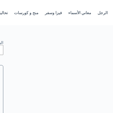
الرجل
معاني الأسماء
فيزا وسفر
منح و كورسات
تحالي
ال