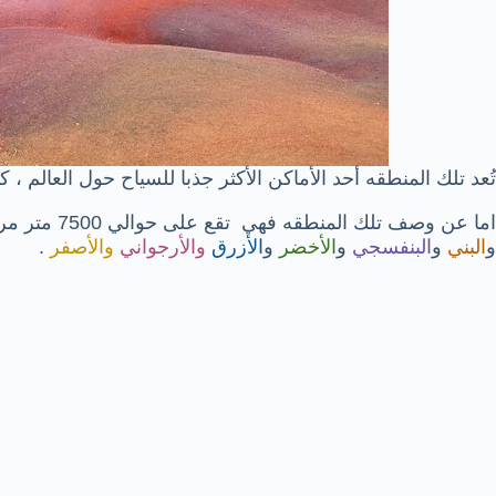
تُعد تلك المنطقه أحد الأماكن الأكثر جذبا للسياح حول العالم ، كما
اما عن وصف تلك المنطقه فهي تقع على حوالي 7500 متر مربع من كثبان رملية بسبعة ألوان مختلفة وهما
و
البني
و
البنفسجي
و
الأخضر
و
الأزرق
والأرجواني
والأصفر
.