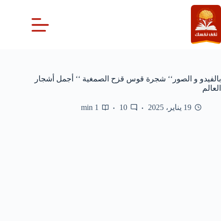
لتجاوز
لى
لمحتوى
بالفيدو و الصور‘‘ شجرة قوس قزح الصمغية ‘‘ أجمل أشجار
العالم
19 يناير، 2025
10
1 min