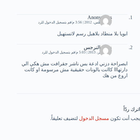
Anonymous
15 أغسطس، 2012 | 3:56 م
قم بتسجيل الدخول للرد
ابويا بلا منطاد بلاهبل رسم لاتستهبل
زهرة النرجس
21 سبتمبر، 2013 | 5:03 م
قم بتسجيل الدخول للرد
ابصراحة دزني ادعة بس ناشر جقرافت مش هكي الي
دارتهااا كاانت بالونات حقيقية مش مرسومة او كانت
اروع من هك
اترك ردّاً
يجب أنت تكون
مسجل الدخول
لتضيف تعليقاً.