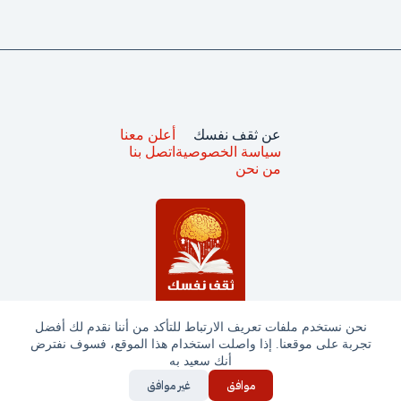
عن ثقف نفسك
أعلن معنا
سياسة الخصوصية
اتصل بنا
من نحن
نحن نستخدم ملفات تعريف الارتباط للتأكد من أننا نقدم لك أفضل
تجربة على موقعنا. إذا واصلت استخدام هذا الموقع، فسوف نفترض
جميع الحقوق محفوظة © ثقف نفسك 2025
أنك سعيد به
موافق
غير موافق