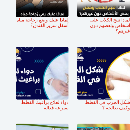
لماذا تنبح الكلاب على
لماذا عليك وضع زجاجة مياه
اشخاص وتعضهم دون
أسفل سرير الفندق؟
غيرهم؟
شكل الجرب في القطط
دواء لعلاج براغيث القطط
وكيف نعالجه ؟
بسرعة فعالة