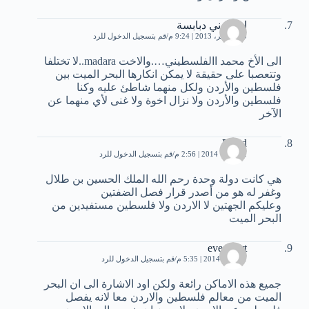
ابو عوني دبابسة
28 نوفمبر، 2013 | 9:24 م
قم بتسجيل الدخول للرد
الى الأخ محمد االفلسطيني….والاخت madara..لا تختلفا
وتتعصبا على حقيقة لا يمكن انكارها البحر الميت بين
فلسطين والأردن ولكل منهما شاطئ عليه وكنا
فلسطين والأردن ولا نزال اخوة ولا غنى لأي منهما عن
الآخر
Ra'ad
2 فبراير، 2014 | 2:56 م
قم بتسجيل الدخول للرد
هي كانت دولة وحدة رحم الله الملك الحسين بن طلال
وغفر له هو من أصدر قرار فصل الضفتين
وعليكم الجهتين لا الاردن ولا فلسطين مستفيدين من
البحر الميت
eve heart
1 أبريل، 2014 | 5:35 م
قم بتسجيل الدخول للرد
جميع هذه الاماكن رائعة ولكن اود الاشارة الى ان البحر
الميت من معالم فلسطين والاردن معا لانه يفصل