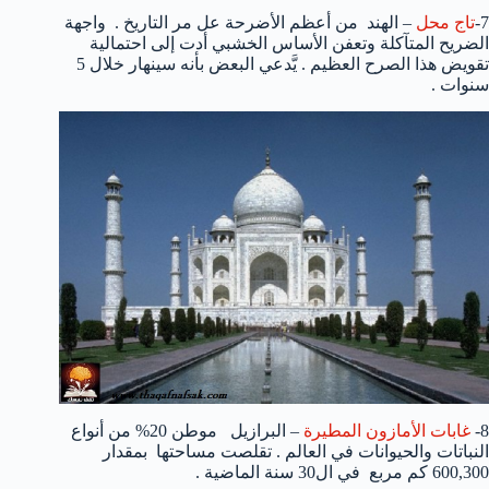
7-
تاج محل
– الهند من أعظم الأضرحة عل مر التاريخ . واجهة
الضريح المتآكلة وتعفن الأساس الخشبي أدت إلى احتمالية
تقويض هذا الصرح العظيم . يَّدعي البعض بأنه سينهار خلال 5
سنوات .
8-
غابات الأمازون المطيرة
– البرازيل موطن 20% من أنواع
النباتات والحيوانات في العالم . تقلصت مساحتها بمقدار
600,300 كم مربع في ال30 سنة الماضية .