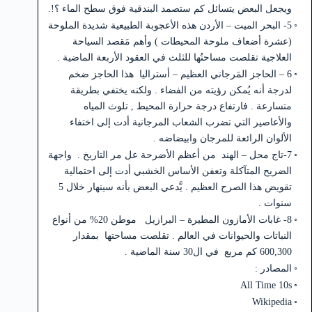
ويجعل البعض يتسائل كم ستصمد البندقية فوق سطح الماء ؟!.
5- البحر الميت – الأردن هذه الأعجوبة الطبيعية شديدة الملوحة
(عشرة أضعاف ملوحة المحيطات ) وأهم مَقصد السياحة
العلاجية تقلصت مساحتُها للثلث في العقود الأربعة الماضية .
6 – الحاجز المَرجاني العظيم – أستراليا هذا الحاجز ضخم
لدرجة أنه يُمكن رؤيته من الفضاء . ولكنه يختفي بطريقة
متسارعة . فارتفاع درجة حرارة المحيط , تلوث المياه
والأعاصير التي تضرب الشعاب المرجانية أدت إلى اختفاء
الألوان الرائعة للمرجان وابيضاضه .
7-تاج محل – الهند من أعظم الأضرحة عل مر التاريخ . واجهة
الضريح المتآكلة وتعفن الأساس الخشبي أدت إلى احتمالية
تقويض هذا الصرح العظيم . يَّدعي البعض بأنه سينهار خلال 5
سنوات .
8- غابات الأمازون المطيرة – البرازيل موطن 20% من أنواع
النباتات والحيوانات في العالم . تقلصت مساحتها بمقدار
600,300 كم مربع في ال30 سنة الماضية .
المصادر :
All Time 10s
Wikipedia