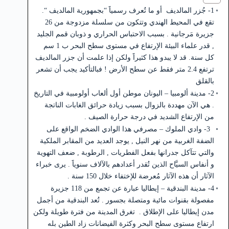
1- جُزر المالديف أو ما تُعرف رسمياََ “بجمهورية المالديف “.
تقع في المحيط الهندي وتتكون من سلسلة مزدوجة من 26
جزيرة مَرجانية . بسبب الاحتباس الحراري و ذوبان قمم الجليد
, قدر علماء البيئة الإرتفاع في مستوى سطح البحر ب 1 سم
كل سنة. قد لا يبدو هذا كثيراََ ولكن إذا علمت أن جزر المالديف
ترتفع 2.4 متر فقط عن سطح الأرض ! فبالتأكيد يجب أن تشعر
بالقلق
2- مدينة ألومبيا – اليونان موطن أول ألعاب أولومبية في التاريخ
. هي الآن مهددة بالزوال بسبب زيادة حرائق الغابات الناتجة
من الإرتفاع الشديد في درجة حرارة الصيف .
3- وادي الملوك – مصرفي هذا الوادي الضخم الواقع على
الضفة الغربية من نهر النيل , يوجد العديد من المقابر الملكية
والتي تتآكل جدرانها بفعل الفطريات , الرطوبة , ضعف التهوية
و أنفاس السيَّاح الذين تُقدر أعدادهم بالآلاف سنوياََ . يرى خبراء
الآثار أن هذه الآثار مُعرضة للإختفاء خلال 150 سنة .
4- مدينة البندقية – إيطاليا عبارة عن تجمع من 118 جزيرة
مفصولة بقنوات مائية ومتصلة بجسور . تُعد البندقية من أجمل
مدن إيطاليا على الإطلاق . تغرق المدينة من فترة طويلة ولكن
ارتفاع مستوى سطح البحر وكثرة الفيضانات زاد الطين بله