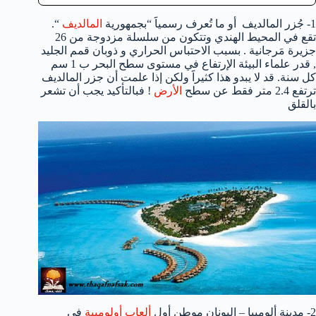
1- جُزر المالديف أو ما تُعرف رسمياََ “بجمهورية
المالديف
“.
تقع في المحيط الهندي وتتكون من سلسلة مزدوجة من 26
جزيرة مَرجانية . بسبب الاحتباس الحراري و ذوبان قمم الجليد
, قدر علماء البيئة الإرتفاع في مستوى سطح البحر ب 1 سم
كل سنة. قد لا يبدو هذا كثيراََ ولكن إذا علمت أن جزر المالديف
ترتفع 2.4 متر فقط عن سطح
الأرض
! فبالتأكيد يجب أن تشعر
بالقلق
2- مدينة ألومبيا – اليونان موطن أول
ألعاب أولومبية
في