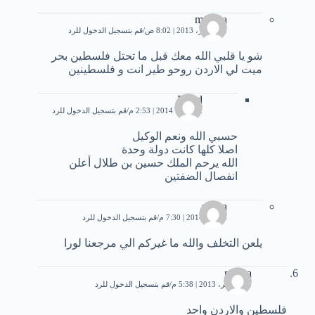
madara
18 أكتوبر، 2013 | 8:02 ص
قم بتسجيل الدخول للرد
شو يا قلبي الله معك قبل ما تحتل فلسطين بحر
ميت لي الاردن روحو طير انت و فلسطينين
Ra'ad
2 فبراير، 2014 | 2:53 م
قم بتسجيل الدخول للرد
حسبي الله ونعم الوكيل
اصلا كلها كانت دولة وحدة
الله يرحم الملك حسين بن طلال أعلن
انفصال الضفتين
zeena
6 يناير، 2014 | 7:30 م
قم بتسجيل الدخول للرد
يلعن التخلف والله ما غيركم الي مرجعنا لورا
merna
28 نوفمبر، 2013 | 5:38 م
قم بتسجيل الدخول للرد
فلسطين والاردن واحد