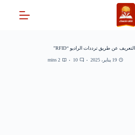
لتجاوز
لى
لمحتوى
التعريف عن طريق ترددات الراديو “RFID”
19 يناير، 2025
10
2 mins