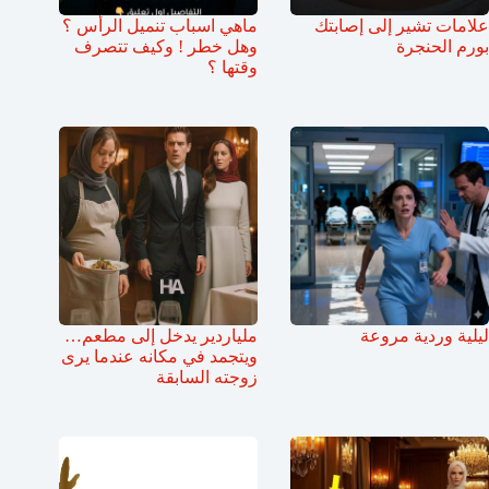
علامات تشير إلى إصابتك
ماهي اسباب تنميل الرأس ؟
بورم الحنجرة
وهل خطر ! وكيف تتصرف
وقتها ؟
ليلية وردية مروعة
ملياردير يدخل إلى مطعم…
ويتجمد في مكانه عندما يرى
زوجته السابقة