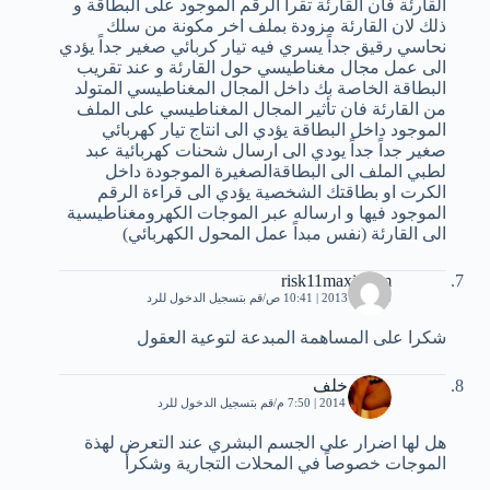
القارئة فان القارئة تقراً الرقم الموجود على البطاقة و
ذلك لان القارئة مزودة بملف اخر مكونة من سلك
نحاسي رقيق جداً يسري فيه تيار كربائي صغير جداً يؤدي
الى عمل مجال مغناطيسي حول القارئة و عند تقريب
البطاقة الخاصة بك داخل المجال المغناطيسي المتولد
من القارئة فان تأثير المجال المغناطيسي على الملف
الموجود داخل البطاقة يؤدي الى انتاج تيار كهربائي
صغير جداً جداً يودي الى ارسال شحنات كهربائية عبد
لطبي الملف الى البطاقةالصغيرة الموجودة داخل
الكرت او بطاقتك الشخصية يؤدي الى قراءة الرقم
الموجود فيها و ارساله عبر الموجات الكهرومغناطيسية
الى القارئة (نفس مبداً عمل المحول الكهربائي)
risk11maximum
26 مايو، 2013 | 10:41 ص
قم بتسجيل الدخول للرد
شكرا على المساهمة المبدعة لتوعية العقول
محمد خلف
4 فبراير، 2014 | 7:50 م
قم بتسجيل الدخول للرد
هل لها اضرار على الجسم البشري عند التعرض لهذة
الموجات خصوصاً في المحلات التجارية وشكرأ