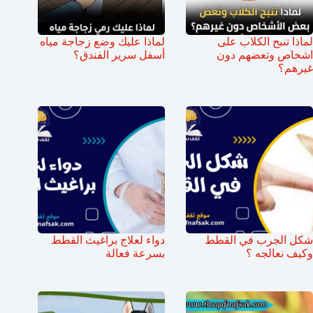
لماذا تنبح الكلاب على
لماذا عليك وضع زجاجة مياه
اشخاص وتعضهم دون
أسفل سرير الفندق؟
غيرهم؟
شكل الجرب في القطط
دواء لعلاج براغيث القطط
وكيف نعالجه ؟
بسرعة فعالة