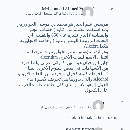
Mohammed Ahmed Youssef
30 ديسمبر، 2013 | 8:55 ص
قم بتسجيل الدخول للرد
مؤسس علم الجبر هو محمد بن موسى الخوارزمي
وقد اشتقت الكلمة من كتابه ( حساب الجبر
والمقابلة ) الذي نشره عام 850 وانتقلت الي
اللغات الروبية ( الهندو اروبية ) وخاصة الانجليزية
هكذا Algebra
وهو ايضا مؤسس علم الخوارزميات وايضا تم
انتقال الاسم للغات الاخرى algorithm
جابر ابن حيان هو اشهر كميائي عربي وله العديد
من الاسهامات في بعض العلوم الاخرى ايضا
* ملحوظه كلمة كحول ماخوذة من اللغات الاروبية
Alcohol والتي بدورها هي تحريف لاسم ( ماء
الغول ) وهو الاسم الذي كان يطلقه علماء العرب
على الكحول
islam
19 سبتمبر، 2013 | 3:35 م
قم بتسجيل الدخول للرد
chokra honak kalimat okhra
SAMIR BENBLAL