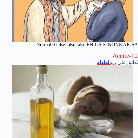
Normal
0
false
false
false
EN-US
X-NONE
AR-SA
Aceite-12
تُطلق على
زيت
الطعام