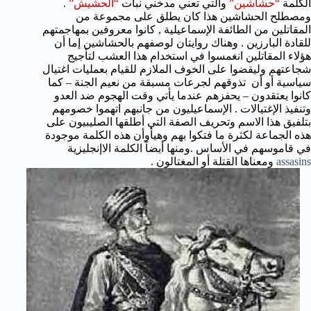
الكلمة
“حشاشين”
والتي تعني مدخني نبات
“الحشيش”
.
ومصطلح الحشاشين هذا كان يطلق على مجموعة من
المقاتلين من الطائفة الإسماعيلية , كانوا معروفين بمهاجمتهم
للقادة البارزين . وهناك روايتان لوصفهم بالحشاشين إما أن
هؤلاء المقاتلين انغمسوا في استخدام هذا العشب لتأجيج
شجاعتهم وليقضوا على الخوف الملازم للقيام بعمليات اغتيال
سياسية أو أن
تذوقهم لجرعات مسبقة من نعيم الجنة – كما
كانوا يعتقدون – يحفزهم عندما يأتي وقت الهجوم ضد العدو
وتنفيذ الإغتيالات .
الإسماعيليون
من جانبهم
اتهموا خصومهم
بتلفيق هذا الاسم وتحريف الصفة التي أطلقها الصليبيون على
هذه الجماعة لكثرة ما فتكوا بهم وهي
أوأن هذه الكلمة موجودة
في قاموسهم في الأساس .ومنها أيضاََ الكلمة الاإنجليزية
assasins
ومعناها القتلة أو المغتالون
.