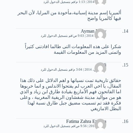
24 يناير، 2014 | 1:13 م
قم بتسجيل الدخول للرد
ألميريا إسم مدينة إسبانية،مأخودة من المرايا، لأن البحر
فيها كالمريا واضح
Ayman Fathy
5 مارس، 2014 | 9:03 ص
قم بتسجيل الدخول للرد
شكرا على هذه المعلومات التى طالما افادتنى كثيراً
واتمنى المزيد من المعلومات القيمة
Rifi
16 مارس، 2014 | 3:04 م
قم بتسجيل الدخول للرد
حقائق تاريخية تمت نسيانها و اهم الدلائل على ذلك هذا
المقال، يا اخي العرب لم يفتحوا الاندلس و انما خربوها
اما الفاتحون فهم الأمازيغ بقيادة طارق ابن زياد و الذي
هو من مواليد مدينة شفشاون الريفية المغربية ، وعلى
فكرة فقد تم تسميت مضيق جبل طارق نسبة لهذا
البطل الامازيغي
Fatima Zahra Ettayea
1 مايو، 2014 | 9:56 ص
قم بتسجيل الدخول للرد