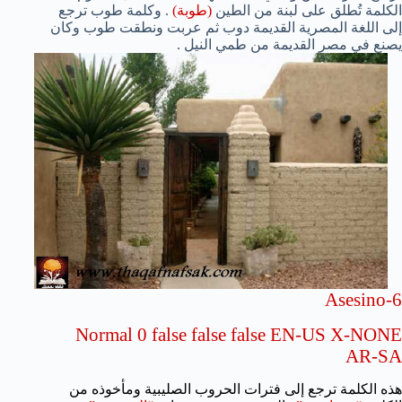
الكلمة تُطلق على لبنة من الطين
(طوبة)
.
وكلمة طوب ترجع
إلى اللغة المصرية القديمة دوب ثم عربت ونطقت طوب وكان
يصنع في مصر القديمة من طمي النيل .
Asesino-6
Normal
0
false
false
false
EN-US
X-NONE
AR-SA
هذه الكلمة ترجع إلى فترات الحروب الصليبية ومأخوذه من