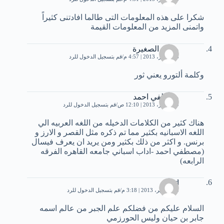
شكرا على هذه المعلومات التى طالما افادتنى كثيراً
واتمنى المزيد من المعلومات القيمة
ميمي الصغيرة
18 فبراير، 2013 | 4:57 م
قم بتسجيل الدخول للرد
وكلمة ألتورو يعني ثور
مصطفي احمد
19 فبراير، 2013 | 12:10 ص
قم بتسجيل الدخول للرد
هناك كثير من الكلامات الدخيله من اللغه العربيه الي
اللغه الاسبانيه بكثير مما تم ذكره مثل القصر و الارز و
برنس. و اكثر من ذلك بكثير ومن يريد ان يعرف فيسال
(مصطفي احمد -اداب اسباني جامعه القاهره الفرقه
الرابعه)
said
15 سبتمبر، 2013 | 3:18 م
قم بتسجيل الدخول للرد
السلام عليكم من فضلكم علم الجبر من عالم اسمه
جابر بن حيان وليس الحورزمي