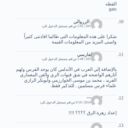
القطه
gato
حسين الزروالي
5 يناير، 2014 | 5:42 ص
قم بتسجيل الدخول للرد
شكرا على هذه المعلومات التى طالما افادتنى كثيراً
واتمنى المزيد من المعلومات القيمة
علي الفارسي
5 يناير، 2014 | 5:48 ص
قم بتسجيل الدخول للرد
بالإضافة إلي العرب في الأندلس كان يوجد الفرس ولهم
آثارهم الواضحه في شق قنوات الري والفن المعماري
الفريد ، محمد بن موسى الخوارزمي وأبوبكر الرازي
علماء فرس مسلمين . للتذكير فقط.
????~~~
24 يناير، 2014 | 9:10 ص
قم بتسجيل الدخول للرد
إعداد زهرة الزق ؟؟؟؟ !!!!
حسام