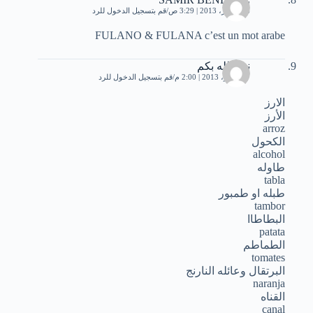
26 أكتوبر، 2013 | 3:29 ص
قم بتسجيل الدخول للرد
FULANO & FULANA c’est un mot arabe
نفع الله بكم
7 نوفمبر، 2013 | 2:00 م
قم بتسجيل الدخول للرد
الارز
الأرز
arroz
الكحول
alcohol
طاوله
tabla
طبله او طمبور
tambor
البطاطاا
patata
الطماطم
tomates
البرتقال وعائله النارنج
naranja
القناه
canal