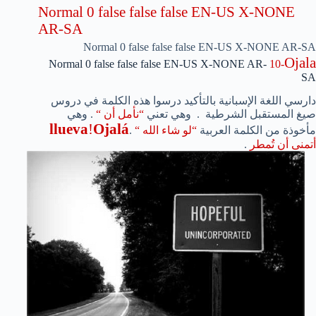
Normal
0
false
false
false
EN-US
X-NONE
AR-SA
Normal
0
false
false
false
EN-US
X-NONE
AR-SA
Ojala
Normal
0
false
false
false
EN-US
X-NONE
AR-
-10
SA
دارسي اللغة الإسبانية بالتأكيد درسوا هذه الكلمة في دروس
صيغ المستقبل الشرطية
.
وهي تعني
“نأمل أن “
. وهي
llueva
!
Ojalá
مأخوذة من الكلمة العربية
“لو شاء الله “
.
أتمنى أن تُمطر
.