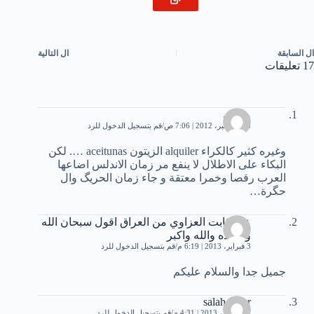
ال
السابقة
ال
التالية
17 تعليقات
موحى
15 ديسمبر، 2012 | 7:06 ص
قم بتسجيل الدخول للرد
وغيره كثير كالكراء alquiler الزيتون aceitunas …. لكن
البكاء على الاطلال لا ينفع مر زمان الاندلس اضاعها
العرب رقصا وخمرا معتقة و جاء زمان الحريگ وال
حگرة…
علي ثابت العزاوي من العراق اقول سبحان الله
وبحمده والله واكبر
3 فبراير، 2013 | 6:19 م
قم بتسجيل الدخول للرد
جميل جدا والسلام عليكم
salah omar
18 فبراير، 2013 | 4:31 م
قم بتسجيل الدخول للرد