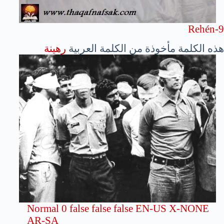
Rehén-9
هذه الكلمة مأخوذة من الكلمة العربية
رهينة
Normal
0
false
false
false
EN-US
X-NONE
AR-SA