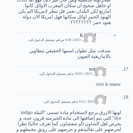
او جاهل صحيح ان سكان المغرب الاوائل كانوا
امازيغ لكن البلدان تعمر فل تنظر لامريكا الم يكن
الهنود الحمر اوائل سكانها فهل امريكا الان دولة
هنود حمر ؟؟؟؟؟؟؟؟
KARIM
17 نوفمبر، 2013 | 9:48 ص
قم بتسجيل الدخول للرد
صدقت مثل تطوان اسمها الحقيقي تيطاوين
بالامازيغية العيون
redouane
24 فبراير، 2013 | 10:02 م
قم بتسجيل الدخول للرد
vive le maroc
aya
9 أبريل، 2013 | 9:52 م
قم بتسجيل الدخول للرد
لونها الازرق يرجع لاستخدام مادة تسمى “النيلة indigo
dye” التي يتم إضافتها الى مادة الجيرمنذ قرون عدة، و
يحرص اهل الشاون (أو شفشاون كما تعرف حاليا) نظرا
لحرصهم على تقاليدهم و حرصهم على رونق محيطهم و