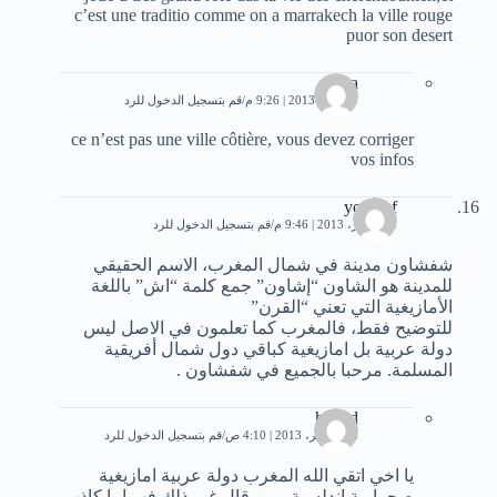
c’est une traditio comme on a marrakech la ville rouge
puor son desert
aya
9 أبريل، 2013 | 9:26 م
قم بتسجيل الدخول للرد
ce n’est pas une ville côtière, vous devez corriger
vos infos
youssef
24 فبراير، 2013 | 9:46 م
قم بتسجيل الدخول للرد
شفشاون مدينة في شمال المغرب، الاسم الحقيقي
للمدينة هو الشاون “إشاون” جمع كلمة “اش” باللغة
الأمازيغية التي تعني “القرن”
للتوضيح فقط، فالمغرب كما تعلمون في الاصل ليس
دولة عربية بل امازيغية كباقي دول شمال أفريقية
المسلمة. مرحبا بالجميع في شفشاون .
hamid
16 نوفمبر، 2013 | 4:10 ص
قم بتسجيل الدخول للرد
يا اخي اتقي الله المغرب دولة عربية امازيغية
صحراوية اندلسية ومن قال غير ذلك فهو اما كاذب