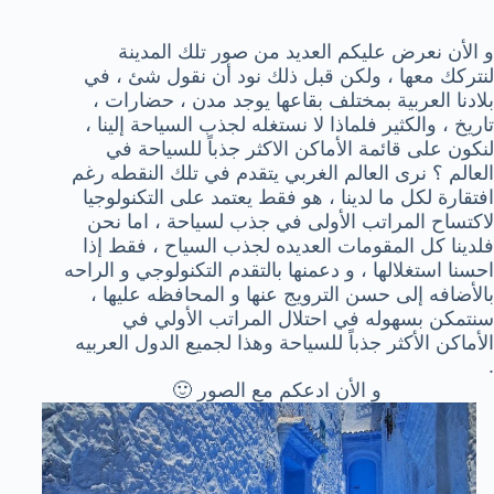
و الأن نعرض عليكم العديد من صور تلك المدينة
لنتركك معها ، ولكن قبل ذلك نود أن نقول شئ ، في
بلادنا العربية بمختلف بقاعها يوجد مدن ، حضارات ،
تاريخ ، والكثير فلماذا لا نستغله لجذب السياحة إلينا ،
لنكون على قائمة الأماكن الاكثر جذباً للسياحة في
العالم ؟ نرى العالم الغربي يتقدم في تلك النقطه رغم
افتقارة لكل ما لدينا ، هو فقط يعتمد على التكنولوجيا
لاكتساح المراتب الأولى في جذب لسياحة ، اما نحن
فلدينا كل المقومات العديده لجذب السياح ، فقط إذا
احسنا استغلالها ، و دعمنها بالتقدم التكنولوجي و الراحه
بالأضافه إلى حسن الترويج عنها و المحافظه عليها ،
سنتمكن بسهوله في احتلال المراتب الأولي في
الأماكن الأكثر جذباً للسياحة وهذا لجميع الدول العربيه
.
و الأن ادعكم مع الصور 🙂