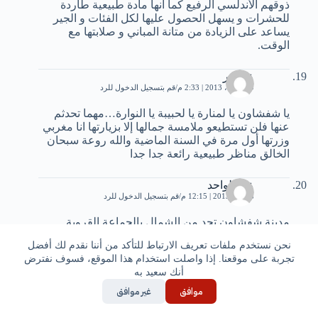
ذوقهم الأندلسي الرفيع كما انها مادة طبيعية طاردة
للحشرات و يسهل الحصول عليها لكل الفئات و الجير
يساعد على الزيادة من متانة المباني و صلابتها مع
الوقت.
عبقندر
29 أبريل، 2013 | 2:33 م
قم بتسجيل الدخول للرد
يا شفشاون يا لمنارة يا لحبيبة يا النوارة…مهما تحدثم
عنها فلن تستطيعو ملامسة جمالها إلا بزيارتها انا مغربي
وزرتها أول مرة في السنة الماضية والله روعة سبحان
الخالق مناظر طبيعية رائعة جدا جدا
عبد الواحد
8 مايو، 2013 | 12:15 م
قم بتسجيل الدخول للرد
مدينة شفشاون تحد من الشمال بالجماعة القروية
تلمبوط، وهي مدينة صغيرة لايتعدى حاليا عدد سكانها 37
نحن نستخدم ملفات تعريف الارتباط للتأكد من أننا نقدم لك أفضل
ألف نسمة ، أما إقليم شفشاون فهو الذي يحد شمالا
تجربة على موقعنا. إذا واصلت استخدام هذا الموقع، فسوف نفترض
بالبحر الأبيض المتوسط على طول 120 كلم ، ومدينة
أنك سعيد به
شفشاون تبعد عن البحر المتوسط بحوالي 45 كيلومتر.
موافق
غير موافق
mymy
13 أغسطس، 2013 | 6:57 م
قم بتسجيل الدخول للرد