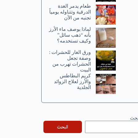
طعام يدمر الغدة
الدرقية وتتناوله يومياً
تجنبه من الأن
لماذا يوصف ماء الأرز
بأنه “ذهب سائل”
وكيف تستخدمه؟
ورق الغار للحشرات :
وصفة تجعل
الحشرات تهرب من
البيت
كريم البطاطس
والأرز لعلاج الزوائد
الجلدية
بحث
البحث