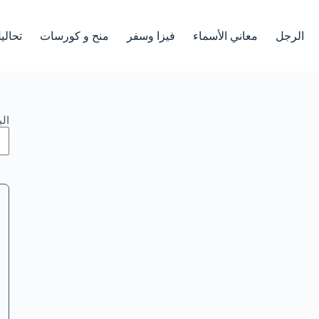
الرجل
معاني الأسماء
فيزا وسفر
منح و كورسات
تحالي
ال