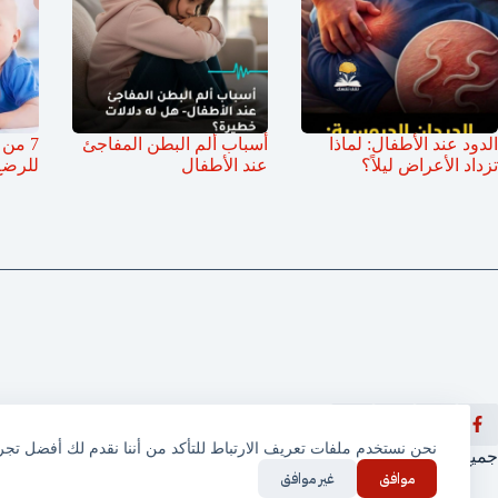
الدود عند الأطفال: لماذا
أسباب ألم البطن المفاجئ
7 من 
تزداد الأعراض ليلاً؟
عند الأطفال
للرضع
نحن نستخدم ملفات تعريف الارتباط للتأكد من أننا نقدم لك أفضل تج
جميع الحقوق محفوظة © ثقف نفسك 2025
موافق
غير موافق