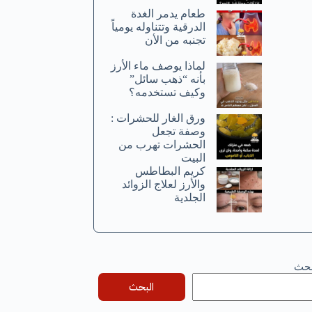
طعام يدمر الغدة
الدرقية وتتناوله يومياً
تجنبه من الأن
لماذا يوصف ماء الأرز
بأنه “ذهب سائل”
وكيف تستخدمه؟
ورق الغار للحشرات :
وصفة تجعل
الحشرات تهرب من
البيت
كريم البطاطس
والأرز لعلاج الزوائد
الجلدية
بحث
البحث