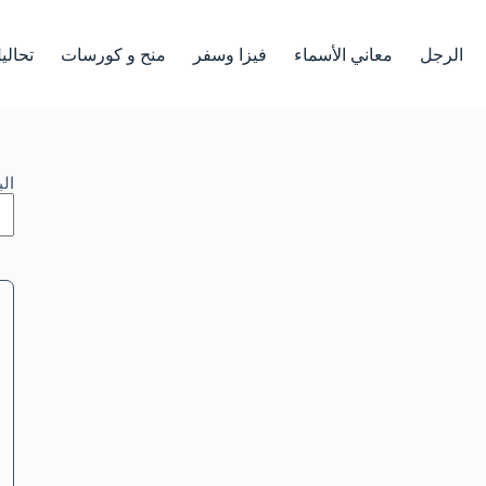
الرجل
معاني الأسماء
فيزا وسفر
منح و كورسات
تحالي
ال