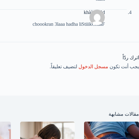
khààlid Ed
choookran 3laaa hadha liStiiikChaaF
اترك ردّاً
يجب أنت تكون
مسجل الدخول
لتضيف تعليقاً.
مقالات مشابهة