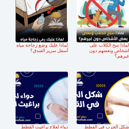
لماذا تنبح الكلاب على
لماذا عليك وضع زجاجة مياه
اشخاص وتعضهم دون
أسفل سرير الفندق؟
غيرهم؟
شكل الجرب في القطط
دواء لعلاج براغيث القطط