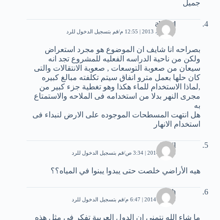
جميل
ahmed
9 نوفمبر، 2013 | 12:55 م
قم بتسجيل الدخول للرد
بصراحه انا شايف ان الموضوع هو مجرد استعراض
ولكن من ناحية الدراسه الفعليه للمشروع تجد انه
سيعان من صعوبة التوسعات , صعوبة الانتقالات والتى
كان حلها بعمل مترو انفاق سيتم تكلفته مبالغ كبيره
,لماذا الاستخدام للماء هكذا وهو تغطية جزء كبير من
مجرى النهر بدلا من استخدامه فى الملاحه والاستمتاع
به
هل انتهت المسطحات الموجوده على الارض لنبداء فى
استخدام الانهار
Basil
6 يناير، 2014 | 3:34 ص
قم بتسجيل الدخول للرد
هيه الأراضي خلصت حتى يبدوا يبنوا في المياه؟؟
salah
13 يناير، 2014 | 6:47 م
قم بتسجيل الدخول للرد
ما شاء الله نتمنى ان الدول العربية تفكر في مثل هذه