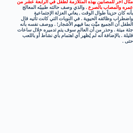
مثال آخر للمصابين بهذه المتلازمة لطفل في الرابعة عشر من
عمره والمصاب بالصرع .
والذي وصف حالته طبيبُه المعالج
بأنه كان حزيناََ طوال الوقت , يعاني العزلة الإجتماعية
واضطراب وظائفه الحيوية . في النوبات التي كانت تأتيه قال
الطفل أن الجميع ميِّت بما فيهم الأشجار! . ووصف نفسه بأنه
جثة ميتة . وحذر من أن العالم سوف يتم تدميره خلال ساعات
قليلة . بالإضافة أنه لم يُظهر أي اهتمام بأي نشاط أو باللعب
حتى .