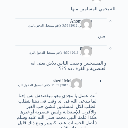
الله يحمي المسلمين منها.
Anonymous
17 سبتمبر، 2012 | 3:58 م
قم بتسجيل الدخول للرد
امين
magdy
24 أكتوبر، 2013 | 4:30 م
قم بتسجيل الدخول للرد
و المسيحيين و بقيت الناس بلاش يعنى ايه
العنصرية و القرف ده ؟؟؟
sherif Mohamad
8 ديسمبر، 2013 | 11:37 م
قم بتسجيل الدخول للرد
أنت عسل يا مجدى وهو ميقصدش بس إحنا
لما بندعى الله فى أى وقت فى ديننا بنطلب
الطلب لكل المسلمين لنشئ حب الغير
والأقرب للإستجابة وليس عنصرية أو غيرها
هكذا علمنا النبى محمد صلى الله عليه وسلم
( أصل الحسنات عندنا كتيييير ومع ذلك قليل