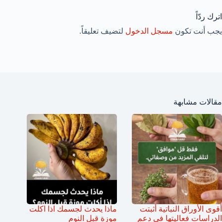
اترك ردّاً
يجب أنت تكون
مسجل الدخول
لتضيف تعليقاً.
مقالات مشابهة
أقوى الأوراق النباتية أثبتت
ماذا يحدث لجسمك اذا اكلت
الدراسات فعاليتها في دعم
موزة قبل النوم