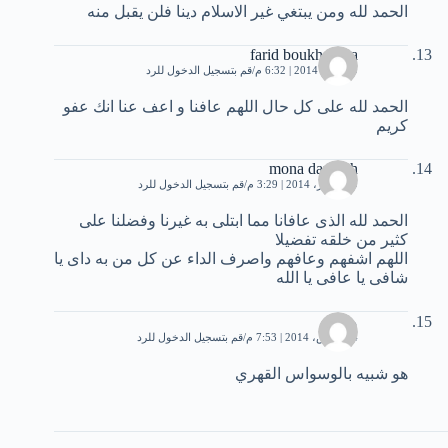
الحمد لله ومن يبتغي غير الاسلام دينا فلن يقبل منه
farid boukherissa
19 يناير، 2014 | 6:32 م
قم بتسجيل الدخول للرد
الحمد لله على كل حال اللهم عافنا و اعف عنا انك عفو
كريم
mona darwish
19 فبراير، 2014 | 3:29 م
قم بتسجيل الدخول للرد
الحمد لله الذى عافانا مما ابتلى به غيرنا وفضلنا على
كثير من خلقه تفضيلا
اللهم اشفهم وعافهم واصرف الداء عن كل من به داى يا
شافى يا عافى يا الله
محمد
14 مارس، 2014 | 7:53 م
قم بتسجيل الدخول للرد
هو شبيه بالوسواس القهري