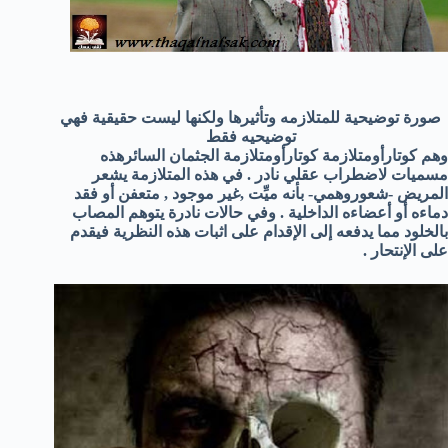
صورة توضيحية للمتلازمه وتأثيرها ولكنها ليست حقيقية فهي
توضيحيه فقط
وهم كوتارأومتلازمة كوتارأومتلازمة الجثمان السائرهذه
مسميات لاضطراب عقلي نادر . في هذه المتلازمة يشعر
المريض -شعوروهمي- بأنه ميِّت ,غير موجود , متعفن أو فقد
دماءه أو أعضاءه الداخلية . وفي حالات نادرة يتوهم المصاب
بالخلود مما يدفعه إلى الإقدام على اثبات هذه النظرية فيقدم
على الإنتحار .