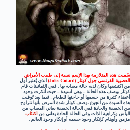
سُميت هذه المتلازمة بهذا الإسم نسبة إلى طبيب الأمراض
العصبية الفرنسي جول كوتار (Jules Cotard)
الذي يُعتبر أول
من اكتشفها وكان لديه حالة مصابه بها . ففي الثمانينات قام
كوتار بوصف هذه الحالة – وهي لسيدة – حيث أنكرت وجود
أعضاء كثيرة من جسمها أو حاجتها للطعام . فيما بعد تُوفيت
هذه السيدة من الجوع .وصف كوتار شدة المرض بأنها تتراوح
بين الخفيفة والحادة ففي الحالة الخفيفة يعاني المصاب من
اليأس وكراهية الذات وفي الحالة الحادة يعاني من
اكتئاب
مزمن وأوهام كإنكار وجود جسمه أو إنكار وجود العالم .