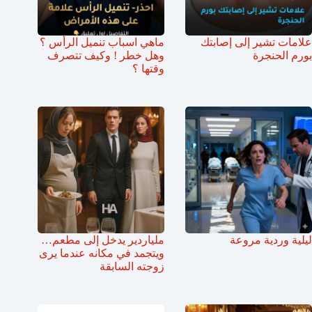
علامات تشير إلى إصابتك
ماهي اسباب تنميل الرأس ؟
بورم الحنجرة
وهل خطر ! وكيف تتصرف
وقتها ؟
ليلية وردية مروعة
ملياردير يدخل إلى مطعم…
ويتجمد في مكانه عندما يرى
زوجته السابقة