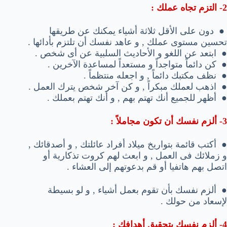
2- التزم تجاه عملك :
●
دون على الأقل ثلاثة أشياء يمكنك عن طريقها
تحسين مستوى عملك , و عاهد نفسك أن تلتزم بأدائها .
●
ابتعد عن اللغو و الأحاديث السلبية عن أى شخص .
●
كن دائماً متواجداً و مستعداً لمساعدة الآخرين .
●
نظف مكتبك دائماً , و اجعله منتظماً .
●
اذهب لعملك مبكراً , و كن آخر شخص يترك العمل .
●
أظهر للجميع أنك تهتم بهم , و أنك تهتم بعملك .
3- ألزم نفسك أن تكون مجاملاً :
●
أكتب قائمة بتواريخ ميلاد أفراد عائلتك , و أصدقائك ,
و زملائك فى العمل , و ابعث لهم كروت تذكارية أو
اتصل بهم هاتفيا أو قم بدعوتهم إلى العشاء .
●
ألزم نفسك بأن تقوم بعمل أشياء , و لو بسيطة
لإسعاد من حولك .
4- ألزم نفسك بتحقيق أهدافك :