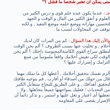
متى يمكن أن تعتبر شخصا ما فشل ؟”
جـ :
عندما يكون عنده حلم قوى و درس الكثير من
العلوم و أنفق الكثير من المال و الوقت و الجهد
لتحسين مهاراته ووضع حلمه موضع التنفيذ , و لكنه
توقف عن المحاولات لسبب ما .
والآن إليك هذا السؤال :
كم من المرات كان لديك
أحلام , و تخليت عنها بسبب الظروف ؟ ألم يحن الوقت
لتطلق سراح القوى الكامنةالمحبوسة داخلك ؟ ألم يحن
الوقت لكى تعيش أحلامك واقعاً ملموساً من صنع
التزامك و إصرارك عليها ؟
ألزم نفسك بتحقيق أحلامك , أعطها كل ما تملك مهما
قال من حولك من أصدقاء أو أقارب , قم بتوجيه طاقتك
لتحقيق أهدافك , و على الطريق للنجاح ستقابل الكثير
من التحديات ؛ فعليك بمواجهتها جميعاً بتجاهلها , ولا
تعطيها أى اعتبار و تغل عليها و استمر , و تذكر دائماً أن
الإصرار يقضى على المقاومة .