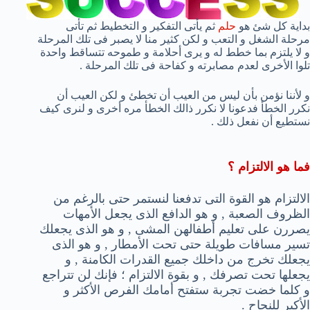
بداية كل شئ هو
حلم
ثم يأتى التفكير و التخطيط ثم تأتى
مرحلة الشغل و التعب و لكن كثير منا لا يصبر فى تلك المرحلة
و لا يلتزم بما خطط له و يرى أحلامة و طموحه تتساقط واحدة
تلوا الأخرى لعدم مصابرته و كفاحة فى تلك المرحلة .
و لأننا نؤمن بأن ليس من العيب أن تخطئ و لكن العيب أن
نكرر الخطأ فدعونا لا نكرر ذالك الخطأ مره أخرى و لنرى كيف
نستطيع أن نفعل ذلك .
فما هو الالتزام ؟
الالتزام هو القوة التى تدفعنا لنستمر حتى بالرغم من
الظروف الصعبة , و هو الدافع الذى يجعل الأمهات
يصررن على تعليم أطفالهن المشى , و هو الذى يجعلك
تسير مسافات طويلة حتى تحت الأمطار , و هو الذى
يجعلك تخرج من داخلك جميع القدرات الكامنة , و
يجعلها تحت تصرفك , و بقوة الالتزام ؛ فإنك لن تتراجع
و كلما خضت تجربة ستفتح أمامك الفرص الأكثر و
الأكبر للنجاح .