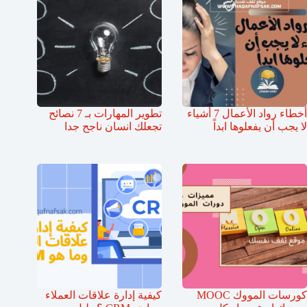
أخطاء رواد الأعمال 7 أشياء
تطوير المهارات بـ 7 نصائح
لا يجب أن يفعلوها ابداً
تجعلك انسان ناجح جدا
كورسات المووك MOOC
كيفية إدارة علاقات العملاء