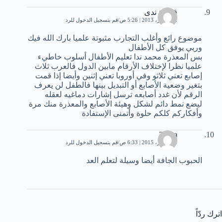
قطرة ندى
12 أكتوبر، 2013 | 5:26 ص
قم بتسجيل الدخول للرد
موضوع رائع وأغلب التجارب مثبوتة علميا بارك الله فيك
وربي يوفق كل الأطفال
بس المعذرة محمد ندا تعليم الأطفال أسلوب خاطيء
علميا نظرا لإختلاف الأرقام مابين الدول فالعرب ثلاث
إصابع تعني ثلاثو وفي أوروبا تعني إثنين وأيضا إذا قمت
بتغير وضعية الأصابع أو التبديل بينها فالطفل لن يعرف
الرقم لأن غدد أصابعه ترسل إشارات دماغيه لعقله
ليضع نمط دائم لشكل وهيئة الأصابع والمعذرة منك مرة
وأفكاركم كلكم حلوة وأتمنى الإستفادة
Zahra
28 أكتوبر، 2015 | 6:33 ص
قم بتسجيل الدخول للرد
الحبوب الجافة أيضا وسيلة لتعلم العد
اترك ردّاً