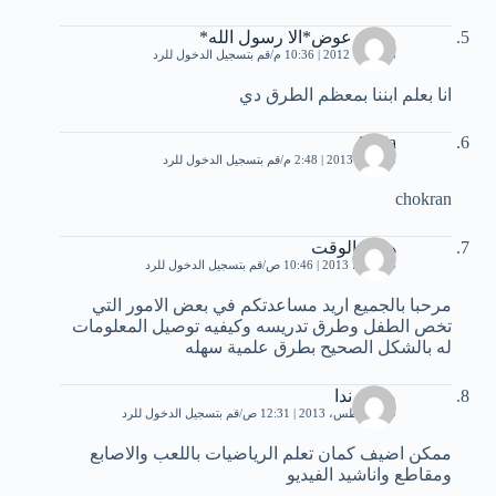
ﻣﺤﻤﺪ ﻋﻮﺽ*ﺍﻻ ﺭﺳﻮﻝ ﺍﻟﻠﻪ*
8 أكتوبر، 2012 | 10:36 م
قم بتسجيل الدخول للرد
انا بعلم ابننا بمعظم الطرق دي
fathia
3 أبريل، 2013 | 2:48 م
قم بتسجيل الدخول للرد
chokran
هدوء الوقت
14 يوليو، 2013 | 10:46 ص
قم بتسجيل الدخول للرد
مرحبا بالجميع اريد مساعدتكم في بعض الامور التي
تخص الطفل وطرق تدريسه وكيفيه توصيل المعلومات
له بالشكل الصحيح بطرق علمية سهله
محمد ندا
29 أغسطس، 2013 | 12:31 ص
قم بتسجيل الدخول للرد
ممكن اضيف كمان تعلم الرياضيات باللعب والاصابع
ومقاطع واناشيد الفيديو