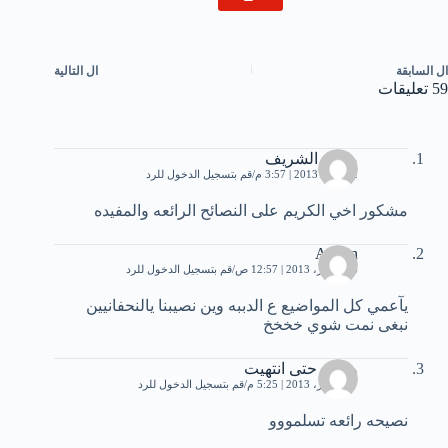
ال
السابقة
ال
التالية
59 تعليقات
محمد الشريف
12 يناير، 2013 | 3:57 م
قم بتسجيل الدخول للرد
مشكور اخي الكريم على النصائح الرائعه والمفيده
Adnan
16 فبراير، 2013 | 12:57 ص
قم بتسجيل الدخول للرد
يآعمي كل المواضيع ع الدببه وين نصيبنا يالنحفانيين
نبغى نمت شوي خخخخ
وفيت حتى انتهيت
27 فبراير، 2013 | 5:25 م
قم بتسجيل الدخول للرد
نصيحه رائعه تسلمووو