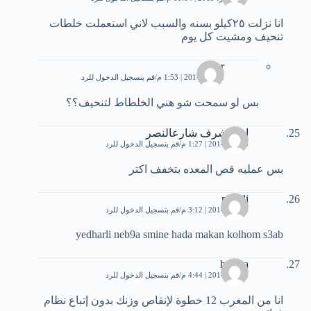
انا نزلت ٢٥كيلو بسنه والسبب لاني استعملت خلطات
تنحيف ومشيت كل يوم
amar
3 يناير، 2014 | 1:53 م
قم بتسجيل الدخول للرد
بس لو سمحت شو هني الخلطاط لتنحيف؟؟
احمدشرف شارعالنصر
3 يناير، 2014 | 1:27 م
قم بتسجيل الدخول للرد
بس عمليه قص المعده بتخفف اكتر
mehdi
3 يناير، 2014 | 3:12 م
قم بتسجيل الدخول للرد
yedharli neb9a smine hada makan kolhom s3ab
hamza
3 يناير، 2014 | 4:44 م
قم بتسجيل الدخول للرد
انا من المغرب 12 خطوة لإنقاص وزنك بدون إتباع نظام