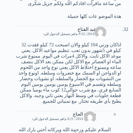
من ساعة ماقرأت افادكم الله ولكم جزيل شكرى
هذة الموضو عات كلها جميلة
وفاء عبد الفتاح
12 يناير، 2014 | 9:52 م
قم بتسجيل الدخول للرد
اناكان وزني 104 كيلو والان اصبحت 72 كيلو فقدت 32
كيلو في 5شهور بدون تعب. تنظيم مواعيد الاكل. يعني
موعد الاكل ثابت. والاكل 4مرات في اليوم. ممنوع شرب
الماء او العصائر مع الاكل لكن ممكن بعد الاكل بنصف
ساعه وممنوع اختلاط الاكل يعني نوع واحد من اللحوم
او الدواجن او السمك مع خضروات وسلطه. اونوع واحد
من النشويات مع الخضار والسلطه. او نشويات وخضار
وسلطه وتقسم في الاسبوع يومين يومين يومين اليوم
السابع فري. مع شرب حوالي12 كوب ماء يوميا ممكن
قطعة حلويات في وسط النهار يعني تاني وجبه. والاكل
يطبخ بأي طريقه تختار. مع تمنياتي للجميع.
شيماء الحاج
6 مارس، 2014 | 6:21 م
قم بتسجيل الدخول للرد
السلام عليكم ورحمة الله وبركاته أختي بارك الله