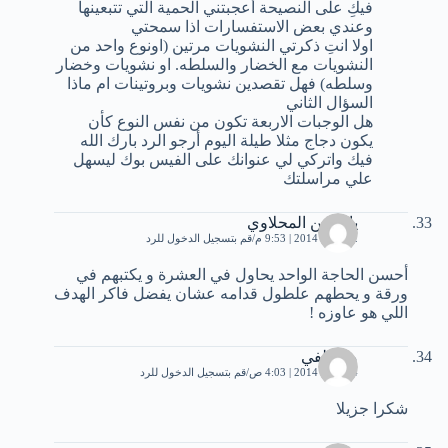
فيكِ على النصيحة أعجبتني الحمية التي تتبعينها
وعندي بعض الاستفسارات اذا سمحتي
اولا انتِ ذكرتي النشويات مرتين (اونوع واحد من
النشويات مع الخضار والسلطه. او نشويات وخضار
وسلطه) فهل تقصدين نشويات وبروتينات ام ماذا
السؤال الثاني
هل الوجبات الاربعة تكون من نفس النوع كأن
يكون دجاج مثلا طيلة اليوم أرجو الرد بارك الله
فيك واتركي لي عنوانك على الفيس بوك ليسهل
علي مراسلتك
ياسمين المحلاوي
12 يناير، 2014 | 9:53 م
قم بتسجيل الدخول للرد
أحسن الحاجة الواحد يحاول في العشرة و يكتبهم في
ورقة و يحطهم علطول قدامه عشان يفضل فاكر الهدف
اللي هو عاوزه !
مصطفي
14 يناير، 2014 | 4:03 ص
قم بتسجيل الدخول للرد
شكرا جزيلا