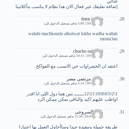
غذائي
إضافة تعليقك غير فعال الان هدا نطام لا يناسب مأكلاتينا
feten jaoeua
3 يناير، 2014 | 5:09 م
قم بتسجيل الدخول للرد
walahi machkourin alkotwat lokha wadha wallah
mosta3an
chocho oulmaati
4 يناير، 2014 | 10:11 م
قم بتسجيل الدخول للرد
اعتقد ان الخضراوات خي اﻻنسب مع الفواكخ
طارق مرتضى مصر
8 يناير، 2014 | 5:14 م
قم بتسجيل الدخول للرد
1\2\5\6\8\10\11\12ـــــــ بس هما دول اللى انا اقدر
اواظب عليهم اكيد والباقى يمكن ممكن الرد
ياسر السروجى
10 يناير، 2014 | 11:30 م
قم بتسجيل الدخول للرد
طريقة جميلة ومفيدة جيدا وساأحاول العمل بها اعتبارا