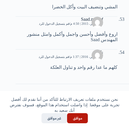
المشي وتنضيف البيت وأكل الخضرا
Saad.mostaf
25 نوفمبر، 2015 | 4:50 م
قم بتسجيل الدخول للرد
اروع وأفضل وأحسن واجمل وأكمل وامثل منشور
المهندس Saad
نادية
21 سبتمبر، 2016 | 1:37 م
قم بتسجيل الدخول للرد
كلهم ما عدا رقم واحد و تناول العلكة
اترك ردّاً
نحن نستخدم ملفات تعريف الارتباط للتأكد من أننا نقدم لك أفضل
تجربة على موقعنا. إذا واصلت استخدام هذا الموقع، فسوف نفترض
يجب أنت تكون
مسجل الدخول
لتضيف تعليقاً.
أنك سعيد به
موافق
غير موافق