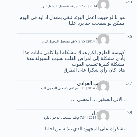
مودى
26 يناير، 2014 | 12:29 ص
قم بتسجيل الدخول للرد
هو انا لو حبيت اعمل اليوغا تبقى بمعدل اد ايه فى اليوم
ممكن لو سمحت حد يرد عليا
ا. مريم
25 فبراير، 2014 | 9:55 م
قم بتسجيل الدخول للرد
كويسة الطرق لكن هناك مشكلة انها كلهى نباتات هذا
يأدى مشكلة إلى امراض القلب بسبب السيولة هذة
مشكلة كبيرة تسبب الموت .
هاذا كان رأي شكرا على الطرق
ابو زينب العوادي
27 فبراير، 2014 | 5:11 ص
قم بتسجيل الدخول للرد
..اﻻنى الصغير … المشي …
اسماعيل
7 مارس، 2014 | 7:04 م
قم بتسجيل الدخول للرد
نشكرك على المجهود الذي تبذته من اجلنا