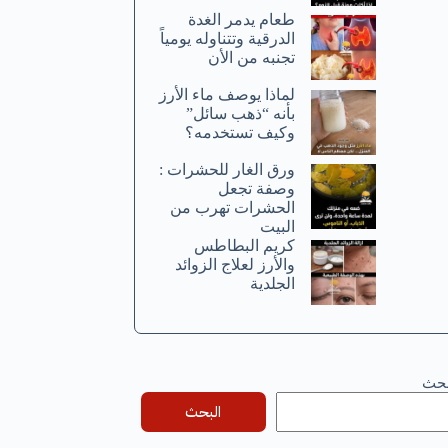
طعام يدمر الغدة
الدرقية وتتناوله يومياً
تجنبه من الأن
لماذا يوصف ماء الأرز
بأنه “ذهب سائل”
وكيف تستخدمه؟
ورق الغار للحشرات :
وصفة تجعل
الحشرات تهرب من
البيت
كريم البطاطس
والأرز لعلاج الزوائد
الجلدية
بحث
البحث