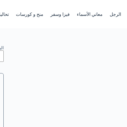
الرجل
معاني الأسماء
فيزا وسفر
منح و كورسات
تحالي
ال