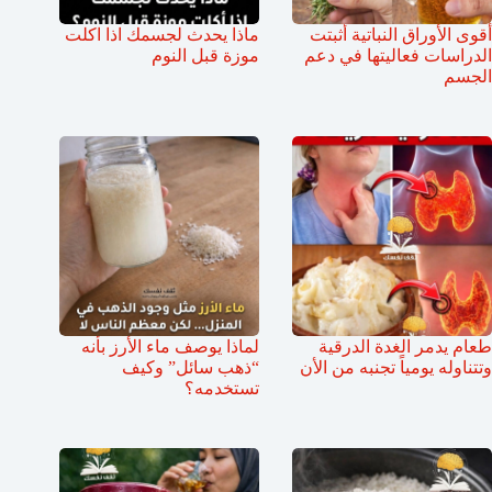
أقوى الأوراق النباتية أثبتت
ماذا يحدث لجسمك اذا اكلت
الدراسات فعاليتها في دعم
موزة قبل النوم
الجسم
طعام يدمر الغدة الدرقية
لماذا يوصف ماء الأرز بأنه
وتتناوله يومياً تجنبه من الأن
“ذهب سائل” وكيف
تستخدمه؟