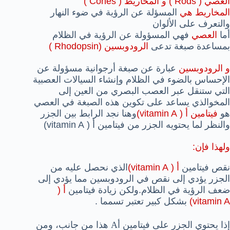
العصي ( Rods ) و المخاريط ( Cones )
المخاريط هي
المسؤلة عن الرؤية في ضوء النهار
والتعرف على الألوان
أما
العصي
فهي المسؤولة عن الرؤية في الظلام
بمساعدة صبغة تدعى
الرودوبسين (Rhodopsin )
و الرودوبسين
عبارة عن صبغة أرجوانية مسؤولة عن
الإحساس بالضوء في الظلام وإنشاء السيالات العصبية
التي ستنقل عبر العصب البصري من العين إلى
المخوالذي يساعد على تكوين هذه الصبغة في العصي
هو
فيتامين أ ( vitamin A)
وهنا نجد الرابط بين الجزر
والنظر لما يحتويه الجزر من فيتامين أ ( vitamin A)
ولهذا فإن:
نقص فيتامين
أ ( vitamin A)
الذي نحصل عليه من
الجزر يؤدي إلى نقص في الرودوبسين مما يؤدي إلى
ضعف الرؤية في الظلام.
ولكن زيادة فيتامين
أ (
vitamin A)
بشكل كبير تعتبر تسمما .
إذا يحتوي الجزر على فيتامين أA هذا من جانب، ومن