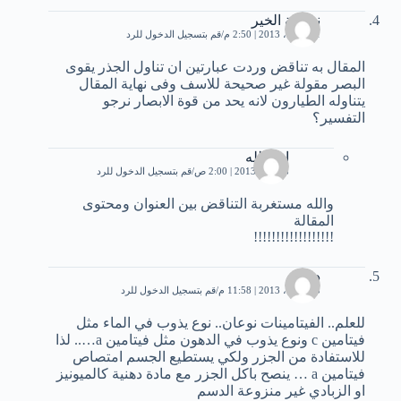
نفيسة الخير
21 أبريل، 2013 | 2:50 م
قم بتسجيل الدخول للرد
المقال به تناقض وردت عبارتين ان تناول الجذر يقوى
البصر مقولة غير صحيحة للاسف وفى نهاية المقال
يتناوله الطيارون لانه يحد من قوة الابصار نرجو
التفسير؟
امة الله
8 يونيو، 2013 | 2:00 ص
قم بتسجيل الدخول للرد
والله مستغربة التناقض بين العنوان ومحتوى
المقالة
!!!!!!!!!!!!!!!!!!
د.
23 أبريل، 2013 | 11:58 م
قم بتسجيل الدخول للرد
للعلم.. الفيتامينات نوعان.. نوع يذوب في الماء مثل
فيتامين c ونوع يذوب في الدهون مثل فيتامين a….. لذا
للاستفادة من الجزر ولكي يستطيع الجسم امتصاص
فيتامين a … ينصح باكل الجزر مع مادة دهنية كالميونيز
او الزبادي غير منزوعة الدسم