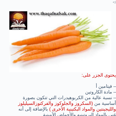
/>
يحتوى الجزر على:
– فيتامين أ
– مادة الكاروتين
– نسبة عالية من الكربوهيدرات التي تتكون بصورة
أساسية من
(السكروز والجلوكوز والفركتوزالسيليلوز
والليجينتين والمواد البكتينية الأخرى )
بالإضافة إلى أنه
غني بالمواد البروتينيه والأحماض الأمينية