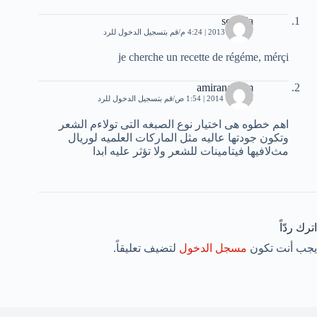
souhila
17 يناير، 2013 | 4:24 م
قم بتسجيل الدخول للرد
je cherche un recette de régéme, mérçi
amiranaieem
6 فبراير، 2014 | 1:54 ص
قم بتسجيل الدخول للرد
اهم خطوه هى اختيار نوع الصبغه التى توﻻءم الشعر
وتكون جودتها عاليه مثل الماركات العلميه لوريال
مثﻻفيها فيتامينات للشعر وﻻ تؤثر عليه ابدا
اترك ردّاً
يجب أنت تكون
مسجل الدخول
لتضيف تعليقاً.