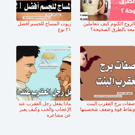
الزوج الكتوم كيف تتعاملين
زيوت المساج للجسم أفضل
معه بالطرق الصحيحة؟
٢١ نوع
صفات برج العقرب البنت
ماذا يفعل رجل العقرب عند
ونقاط قوة وضعف شخصيتها
الإعجاب والحب وكيف يعبر
عن مشاعره