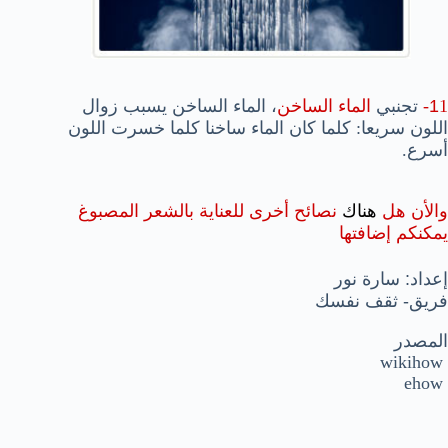
1-
1
تجنبي
الماء الساخن
، الماء الساخن يسبب زوال
اللون سريعا: كلما كان الماء ساخنا كلما خسرت اللون
أسرع.
والأن هل
هناك
نصائح أخرى للعناية بالشعر المصبوغ
يمكنك
م
إضافتها
إع
داد: سارة نور
فريق- ثقف نفسك
المصدر
wikihow
ehow