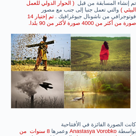
تم إنشاء المسابقة من قبل
( الحوار الدولي للعمل
البيئي )
والتي تعمل جنبا إلى جنب مع مصور
فوتوجرافي من ناشونال جيوغرافيك .
تم إختيار 14
صورة من أكثر من 4000 صورة لأكثر من 90 بلدا.
كانت الصورة الفائزة في الأفتتاحية
بواسطة
Anastasya Vorobko
وعمرها
8 سنوات من