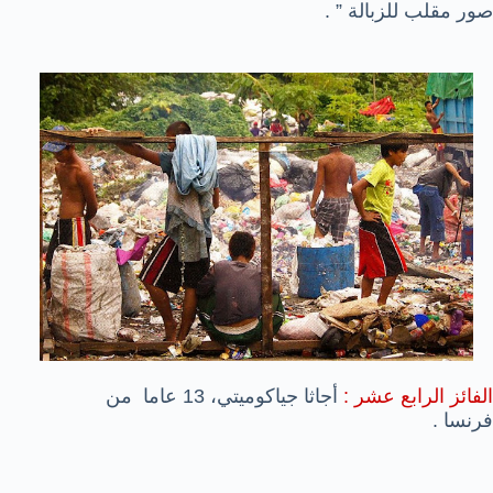
صور مقلب للزبالة ” .
الفائز الرابع عشر :
أجاثا جياكوميتي، 13 عاما من
فرنسا .