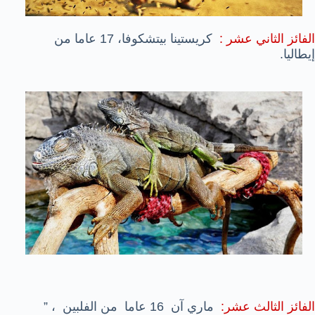
الفائز الثاني عشر :
كريستينا بيتشكوفا، 17 عاما من
إيطاليا.
الفائز الثالث عشر:
ماري آن 16 عاما من الفلبين ، ”