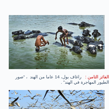
الفائز الثامن :
راغاف بول، 14 عاما من الهند ، “صور
الطيور المهاجرة في الهند” .