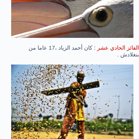
الفائز الحادي عشر :
كان أحمد الزياد ،17 عاما من
بنغلادش .