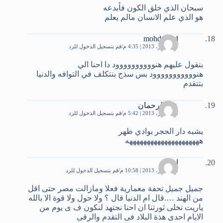
سبحان الذي خلق الكون فأبدعه
هو الذي علم الانسان مالم يعلم
mohdawad
13 فبراير، 2013 | 4:35 م
قم بتسجيل الدخول للرد
بنقول عليهم هنوووووووووود دا احنا الي
هنووووووووووود بس سذج بنتكلف في التوافه والدنيا
بتتقدم
عبد الرحمان
13 فبراير، 2013 | 5:42 م
قم بتسجيل الدخول للرد
يشبه دار الحجر بوادي ظهر
هههههههههههههههههههههه
ايمى
13 فبراير، 2013 | 10:58 م
قم بتسجيل الدخول للرد
جميل جميل تحفة معمارية فعلا ومازالت مصر حتى اقل
من الهند ….قال ام الدنيا قال ؟ ولا حول ولا قوة الا بالله
ياريت نخلى ثورتنا ان احنا نجتهد لنكون ف ى يوم من
الايام احدى هذة البلاد فى التقدم والرقى