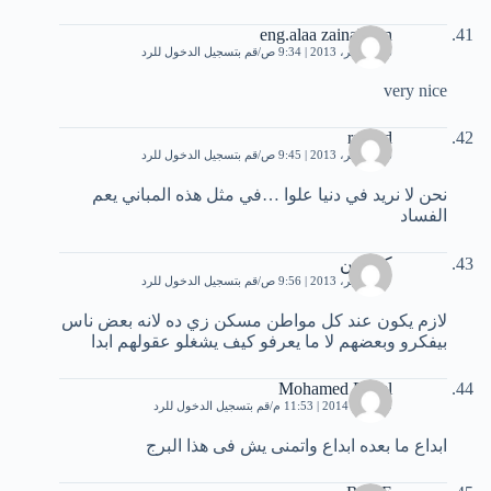
eng.alaa zainalddin
16 نوفمبر، 2013 | 9:34 ص
قم بتسجيل الدخول للرد
very nice
rashad
16 نوفمبر، 2013 | 9:45 ص
قم بتسجيل الدخول للرد
نحن لا نريد في دنيا علوا …في مثل هذه المباني يعم
الفساد
كنمكين
17 نوفمبر، 2013 | 9:56 ص
قم بتسجيل الدخول للرد
لازم يكون عند كل مواطن مسكن زي ده لانه بعض ناس
بيفكرو وبعضهم لا ما يعرفو كيف يشغلو عقولهم ابدا
Mohamed Felfel
20 يناير، 2014 | 11:53 م
قم بتسجيل الدخول للرد
ابداع ما بعده ابداع واتمنى يش فى هذا البرج