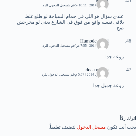
RERE
28 يناير، 2014 | 10:11 م
قم بتسجيل الدخول للرد
عندى سؤال هو اللى فى حمام السباحة لو طلع غلط
يلاقى نفسه واقع من فوق فى الشارع يعنى لو مخرجش
صح
Hamode Alsed
29 يناير، 2014 | 7:55 ص
قم بتسجيل الدخول للرد
روعه جدا
doaa matara
16 فبراير، 2014 | 5:57 م
قم بتسجيل الدخول للرد
روعة جميل جدا
اترك ردّاً
يجب أنت تكون
مسجل الدخول
لتضيف تعليقاً.