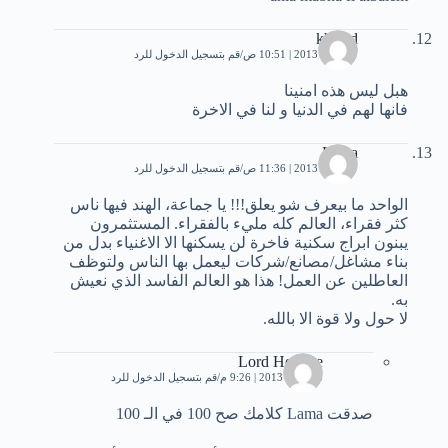
khaled
17 يناير، 2013 | 10:51 ص
قم بتسجيل الدخول للرد
هبل ليس هذه امنينا
فانها لهم في الدنيا و لنا في الاخرة
Lama
17 يناير، 2013 | 11:36 ص
قم بتسجيل الدخول للرد
الواحد ما بيعرف شو يعلق!!! يا جماعة، الهند فيها ناس
كثر فقراء، العالم كله مليء بالفقراء. المستثمرون
يبنون ابراج سكنية فاخرة لن يسكنها الا الاغنياء بدل من
بناء مشاغل/مصانع/شركات ليعمل بها الناس ولتوظف
العاطلين عن العمل! هذا هو العالم الفاسد الذي نعيش
به.
لا حول ولا قوة الا بالله.
Lord Hokage
25 مايو، 2013 | 9:26 م
قم بتسجيل الدخول للرد
صدقت Lama كلامك صح 100 في الـ 100