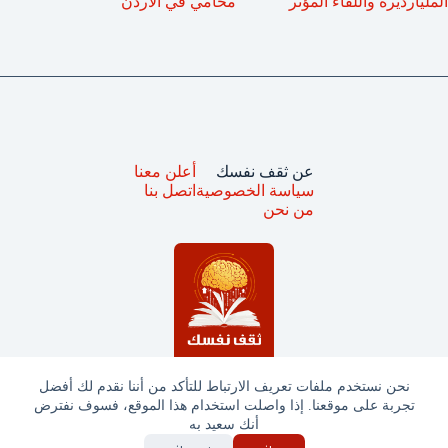
المليارديرة واللقاء المؤثر
محامي في الاردن
عن ثقف نفسك
أعلن معنا
سياسة الخصوصية
اتصل بنا
من نحن
نحن نستخدم ملفات تعريف الارتباط للتأكد من أننا نقدم لك أفضل
تجربة على موقعنا. إذا واصلت استخدام هذا الموقع، فسوف نفترض
جميع الحقوق محفوظة © ثقف نفسك 2025
أنك سعيد به