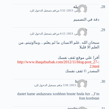
نادر جيلة
3 أغسطس، 2013 | 3:52 ص
قم بتسجيل الدخول للرد
دقة في التصميم
b
3 أغسطس، 2013 | 6:12 ص
قم بتسجيل الدخول للرد
سبحان الله .علم الانسان ما لم يعلم…ومااوتيتم..من
العلم الا قليلا
أقرا علي موقع ثقف نفسك
http://www.thaqafnafsak.com/2012/11/blog-post_27-
:
2.html
المصدر © ثقف نفسك
halbeen
9 سبتمبر، 2013 | 3:59 م
قم بتسجيل الدخول للرد
dastet hame andazeara xoshbnn braste hnda hzr ..,I’m
fom kordstan
roudina jolly