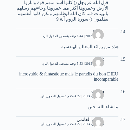
قال الله عزوجل (( كانوا أشد منهم قوة وأثاروا
الأرض وعمروها أكثر مما عمروها وجاءتهم رسلهم
بالبينات فما كان الله ليظلمهم ولكن كانوا أنفسهم
يظلمون )) سورة الروم آية 9
bashir
17 يناير، 2013 | 8:44 م
قم بتسجيل الدخول للرد
هذه من روائع المعالم الهندسية
sadek
31 يناير، 2013 | 5:53 م
قم بتسجيل الدخول للرد
incroyable & fantastique mais le paradis du bon DIEU
incomparable
shekoo
13 فبراير، 2013 | 4:22 م
قم بتسجيل الدخول للرد
ما شاء الله بجنن
عيسى الغانمي
13 فبراير، 2013 | 4:27 م
قم بتسجيل الدخول للرد