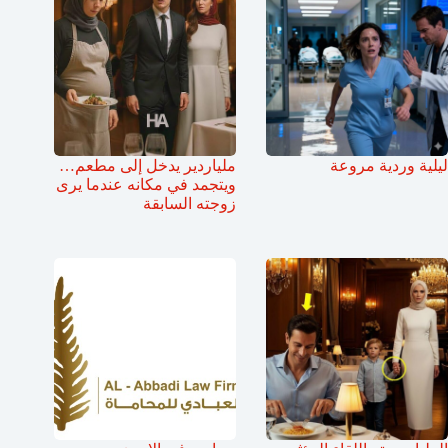
ليلية وردية مروعة
ملياردير يدخل إلى مطعم…
ويتجمد في مكانه عندما يرى
زوجته السابقة