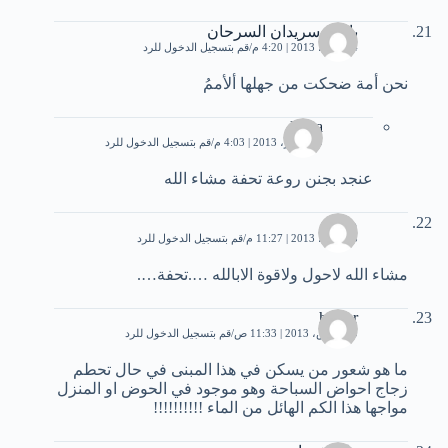
باسل سريدان السرحان
4 مارس، 2013 | 4:20 م
قم بتسجيل الدخول للرد
نحن أمة ضحكت من جهلها ألأممُ
leena
9 سبتمبر، 2013 | 4:03 م
قم بتسجيل الدخول للرد
عنجد بجنن روعة تحفة مشاء الله
مهدي
5 مارس، 2013 | 11:27 م
قم بتسجيل الدخول للرد
مشاء الله لاحول ولاقوة الابالله ….تحفة….
haider
10 مارس، 2013 | 11:33 ص
قم بتسجيل الدخول للرد
ما هو شعور من يسكن في هذا المبنى في حال تحطم
زجاج احواض السباحة وهو موجود في الحوض او المنزل
مواجها هذا الكم الهائل من الماء !!!!!!!!!!