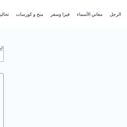
الرجل
معاني الأسماء
فيزا وسفر
منح و كورسات
تحالي
ال