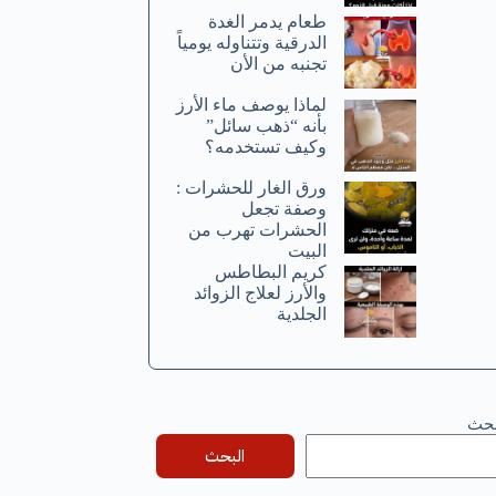
طعام يدمر الغدة
الدرقية وتتناوله يومياً
تجنبه من الأن
لماذا يوصف ماء الأرز
بأنه “ذهب سائل”
وكيف تستخدمه؟
ورق الغار للحشرات :
وصفة تجعل
الحشرات تهرب من
البيت
كريم البطاطس
والأرز لعلاج الزوائد
الجلدية
بحث
البحث