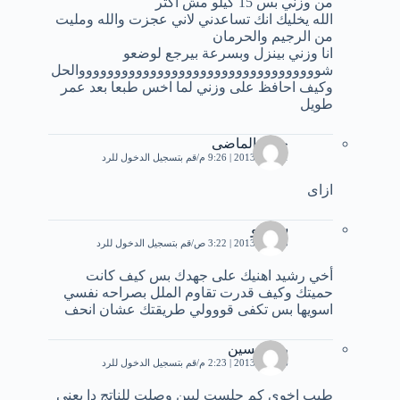
من وزني بس 15 كيلو مش اكتر
الله يخليك انك تساعدني لاني عجزت والله ومليت
من الرجيم والحرمان
انا وزني بينزل وبسرعة بيرجع لوضعو
شووووووووووووووووووووووووووووووووووالحل
وكيف احافظ على وزني لما اخس طبعا بعد عمر
طويل
حنين الماضى
1 يونيو، 2013 | 9:26 م
قم بتسجيل الدخول للرد
ازاى
سوسو
5 يونيو، 2013 | 3:22 ص
قم بتسجيل الدخول للرد
أخي رشيد اهنيك على جهدك بس كيف كانت
حميتك وكيف قدرت تقاوم الملل بصراحه نفسي
اسويها بس تكفى قووولي طريقتك عشان انحف
ريم حسين
6 يونيو، 2013 | 2:23 م
قم بتسجيل الدخول للرد
طيب اخوي كم جلست ليين وصلت للناتج دا يعني