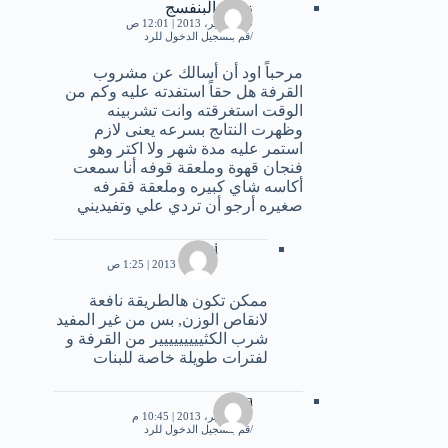
زهره البنفسج
19 سبتمبر، 2013 | 12:01 ص
قم بتسجيل الدخول للرد
مرحباً اود أن أسالك عن مشروب
القرفة هل حقاً استفدته عليه وكم من
الوقت استغرقته وانت تشربينه
وظهرت النتاىج بسرعه يعنى لازم
استمر عليه مدة شهر ولا اكتر وهو
فنجان قهوة وملعقة قوفه أنا سمعت
أكاسه شاي كبيره وملعقة ققرفه
صغيره أرجو أن تردي علي وتفيديني
rami
9 أكتوبر، 2013 | 1:25 ص
ممكن تكون هالطريقة نافعة
لانقاص الوزن, بس من غير المفيد
شرب الكثييييييييير من القرفة و
لفترات طويلة خاصة للبنات
arwa
19 سبتمبر، 2013 | 10:45 م
قم بتسجيل الدخول للرد