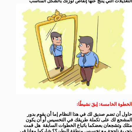
التعديلات التي ينتج عنها إنقاص لوزنك بالشكل المناسب
الخطوة الخامسة: إبقَ نشيطًا:
حاول أن تضم صديق لك في هذا النظام إما أن يقوم بدور
المشجع لك على تكملة طريقك في التخسيس أو أن يكون
مثلك وتشجعان بعضكما باتباع الخطوات السابقة
هل قمت
بتجربة ناجحة مع تخسيس منطقة البطن؟؟ شاركها معانا في