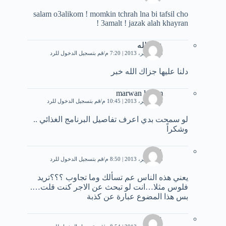
salam o3alikom ! momkin tchrah lna bi tafsil cho
3amalt ! jazak alah khayran !
عبداللله
13 سبتمبر، 2013 | 7:20 م
قم بتسجيل الدخول للرد
دلنا عليها جزاك الله خبر
marwan laham
16 سبتمبر، 2013 | 10:45 م
قم بتسجيل الدخول للرد
لو سمحت بدي اعرف تفاصيل البرنامج الغذائي ..
وشكراً
علي
18 سبتمبر، 2013 | 8:50 م
قم بتسجيل الدخول للرد
يعني هذه الناس عم تسألك وما تجاوب ؟؟؟تريد
فلوس مثلا…انت لو تبحث عن الاجر كنت قلت….
بس هذا المضوع عبارة عن كذبة
علي