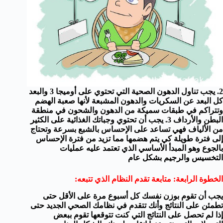
2. يجب تناول الدهون الصحية التي تحتوي على أوميجا 3 والبعد
كل البعد عن السكريات والدهون المشبعة لأنها صعبة الهضم
وتتراكم في طبقات سميكة من الدهون والشحون في منطقة
البطن والأرداف
3. يجب أن تحتوي وجباتك الغذائية على الكثير
من الألياف فهي تساعد على الإحساس بالشبع بسرعة وتحتاج
إلى فترة طويلة كي يتم هضمها مما تزيد من فترة الإحساس
بالجوع وهو المبدأ الأساسي الذي تعتمد عليه عمليات
التخسيس والرجيم بشكل عام
الخطوة الرابعة: متابعة تقدم النظام الذي تتبعه:
يجب أن تقوم بوزن نفسك كل أسبوع مرة على الأقل حتى
تطمئن على النتائج وأنك تتقدم في نظامك الصحي الجديد حتى
إذا لم تحصل على النتائج التي كنت تتوقعها تقوم ببعض