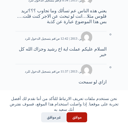
18 سبتمبر، 2013 | 8:54 م
قم بتسجيل الدخول للرد
يعني هذه الناس عم تسألك وما تجاوب ؟؟؟تريد
فلوس مثلا…انت لو تبحث عن الاجر كنت قلت….
بس هذا الموضوع عبارة عن كذبة
محمد
19 سبتمبر، 2013 | 12:42 ص
قم بتسجيل الدخول للرد
السلام عليكم عملت اية اخ رشيد وجزاك الله كل
خير
محمد
21 سبتمبر، 2013 | 11:37 ص
قم بتسجيل الدخول للرد
ازاي لو سمحت
اسراء
نحن نستخدم ملفات تعريف الارتباط للتأكد من أننا نقدم لك أفضل
25 سبتمبر، 2013 | 11:52 ص
قم بتسجيل الدخول للرد
تجربة على موقعنا. إذا واصلت استخدام هذا الموقع، فسوف نفترض
مرحبا رشيد
أنك سعيد به
ممكن اسالك بعض الاسئله عن الحميه الغذائيه
موافق
غير موافق
اللي اتبعتها وعن الرياضه كم كانت مدتها وهل
كانت في نادي رياضي ام في البيت ؟