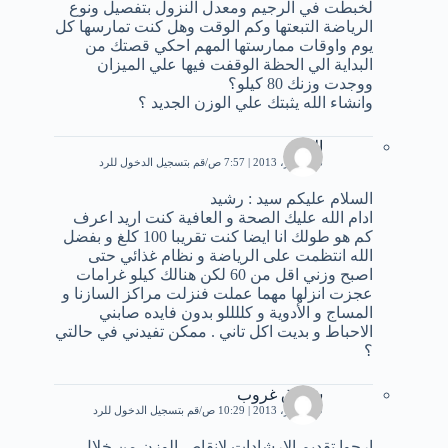
لخبطت في الرجيم ومعدل النزول بتفصيل ونوع
الرياضة التبعتها وكم الوقت وهل كنت تمارسها كل
يوم واوقات ممارستها المهم احكي قصتك من
البداية الي الحظة الوقفت فيها علي الميزان
ووجدت وزنك 80 كيلو؟
وانشاء الله يثبتك علي الوزن الجديد ؟
الاء
8 سبتمبر، 2013 | 7:57 ص
قم بتسجيل الدخول للرد
السلام عليكم سيد : رشيد
ادام الله عليك الصحة و العافية كنت اريد اعرف
كم هو طولك انا ايضا كنت تقريبا 100 كلغ و بفضل
الله انتظمت على الرياضة و نظام غذائي حتى
اصبح وزني اقل من 60 لكن هنالك كيلو غرامات
عجزت انزلها مهما عملت فنزلت مراكز السازنا و
المساج و الأدوية و كللللو بدون فايده صابني
الاحباط و بديت اكل تاني . ممكن تفيدني في حالتي
؟
شروق غروب
9 سبتمبر، 2013 | 10:29 ص
قم بتسجيل الدخول للرد
ارجوا تقديم الارشادات لانقاص الوزن من خلال