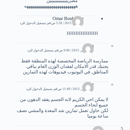
مصرييييييييييييين
هههههههههههههههههههههههههه
Omar Bouhrouje
2 أكتوبر، 2013 | 3:28 ص
قم بتسجيل الدخول للرد
HHHHHHHHH
leen
12 نوفمبر، 2013 | 9:00 ص
قم بتسجيل الدخول للرد
ممارسة الرياضة المخصصة لهذه المنطقة فقط
يجنبك قدر الامكان لفقدان الوزن العام بباقي
المناطق, في اليوتيوب فيديوهات لهذه التمارين
omar
8 ديسمبر، 2013 | 11:49 ص
قم بتسجيل الدخول للرد
لا يمكن اخي الكريم لانه الجسم يفقد الدهون من
جميع انحاء الجسم
لكن حاول تعمل تمارين شد المعدة والمشي نصف
ساعة يوميا
ماف