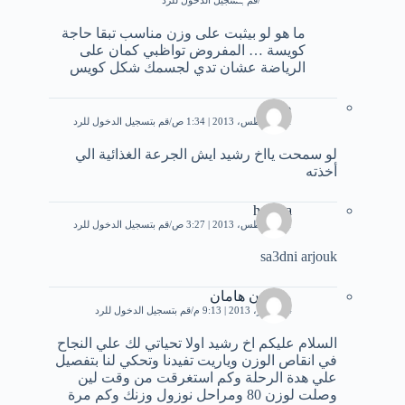
قم بتسجيل الدخول للرد
ما هو لو بيثبت على وزن مناسب تبقا حاجة
كويسة … المفروض تواظبي كمان على
الرياضة عشان تدي لجسمك شكل كويس
صالح
31 أغسطس، 2013 | 1:34 ص
قم بتسجيل الدخول للرد
لو سمحت يااخ رشيد ايش الجرعة الغذائية الي
أخذته
hasnaa
31 أغسطس، 2013 | 3:27 ص
قم بتسجيل الدخول للرد
sa3dni arjouk
ميسون هامان
4 سبتمبر، 2013 | 9:13 م
قم بتسجيل الدخول للرد
السلام عليكم اخ رشيد اولا تحياتي لك علي النجاح
في انقاص الوزن وياريت تفيدنا وتحكي لنا بتفصيل
علي هدة الرحلة وكم استغرقت من وقت لين
وصلت لوزن 80 ومراحل نوزول وزنك وكم مرة