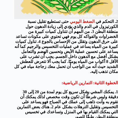
2. التحكم في
الضغط اليومي
حتى تستطيع تقليل نسبة
الكورتيزول في الدم والذي يؤدي إلى زيادة الدهون حول
منطقة البطن
3. من المهم أن تتناول كميات كبيرة من
الخضراوات والفواكه كل يوم فهي تحتوي على مكونات تساعد
على حرق الدهون وتقلل من الإحساس بالجوع
4. تناول كميات
كبيرة من المياه يساعد في عمليات التخسيس والرجيم كما أنه
يساعد على تحسين عملية الأيض وتحسين الهضم والتعامل
بشكل أفضل مع الدهون داخل الجسم. يجب أن تشرب على
الأقل 8 أكواب من المياه يوميًا. كما يجب ألا تتعرض للعطش
الشديد حيث أنه من الواجب أن تحمل معك زجاجة مياه في كل
مكان تذهب إليه.
الخطوة الثانية: التمارين الرياضية:
1. يمكنك المشي بشكل سريع كل يوم لمدة من 20 إلى 30
دقيقة وليس شرطًا أن تكون وقت مخصص لذلك يمكنك أن
تقوم به وأنت ذاهب إلى عملك في الصباح فهو يساعد على
التخسيس وتقليل الترهلات بشكل عام
2. هناك بعض التمارين
التي يمكنك القيام بها في المنزل وتساعدك في تخسيس
منطقة البطن طبقًا للصور