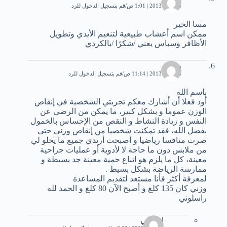
6 أبريل، 2013 | 1:01 ص
قم بتسجيل الدخول للرد
مسا الخير
ممكن اسم أعشاب طبيعية لتنعيم الأيدي وتطويل
الأظافر وسباس يعني /شكرًا /بالكردي
رشيد
6 أبريل، 2013 | 11:14 ص
قم بتسجيل الدخول للرد
باسم الله
أود فعلا أن أشارك معكم تجربتي الشخصية في إنقاص
الوزن عموما و بشكل كبير، ما يمكن من الرضى عن
النفس و زيادة النشاط و النقص من الإحساس بالخمول
بفضل الله، فقد تمكنت شخصيا من إنقاص وزني حتى
صرت منافسا رياضيا و أصبحت أرتدي جميع ما يحلو لي
من ملابس دون ما حاجة لا لأدوية أو عمليات جراحية
معينة، كل ما يلزم هو اتباع حمية معينة جد بسيطة و
ممارسة الرياضة بشكل بسيط .
لمعرفة أكثر فأنا مستعد لتقديم المساعدة
وزني كان 135 كلغ و أصبح الآن 80 كلغ و الحمد لله
راسلوني
ام علي