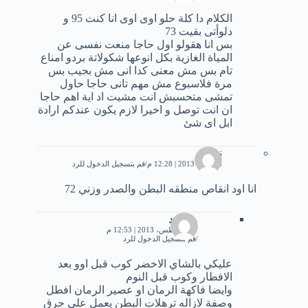
الكلام دا كلة حلو اوى اوى انا كنت 95 و
دلوأتى بقيت 73
بس انا هقولو اول حاجا منعت نفسى عن
المياة الغازية بكل انوعها شكولاتة بردو امناع
تام بس مش معنى كدا انى مش بجيب بس
مرة فلاسبوع مش مهم تانى حاجا حاول
تمشى متحسبش انت مشيت اد اية اهم حاجا
ان انت توصل و اخيرا لازم يكون عندكم ارادة
ابل اى شئ
نونا
16 مايو، 2013 | 12:28 م
قم بتسجيل الدخول للرد
انا اود انقاص منطقه البطن والصدر وزني 72
محمود
27 أغسطس، 2013 | 12:53 م
قم بتسجيل الدخول للرد
عليكي بالشاي الاخضر كوب قبل اوو بعد
الافطار وكوب قبل النوم
وايضا فاكهة الرمان او عصير الرمان افطل
وصفة لازاله ترهلات البطن يعمل على حرق