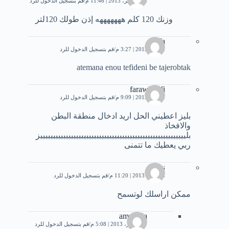
18 سبتمبر، 2013 | 11:46 م
قم بتسجيل الدخول للرد
وزنك 120 كلم هههههههه إذن طولك 120لتر
foufa
8 مايو، 2013 | 3:27 م
قم بتسجيل الدخول للرد
atemana enou tefideni be tajerobtak
farawla fifi
8 مايو، 2013 | 9:09 م
قم بتسجيل الدخول للرد
بليز اعطيني الحل اريد ادخال منطقة البطن
والافخاذ
بليييييييييييييييييييييييييييييييييييييييييييييييييييييييييز
ربي يعطيك ما تتمنى
نهلة
13 مايو، 2013 | 11:20 م
قم بتسجيل الدخول للرد
ممكن اراسلك لوتسمح
amr reda
21 أكتوبر، 2013 | 5:08 م
قم بتسجيل الدخول للرد