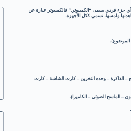
د أي جزء فردي يسمى “الكمبيوتر.” فالكمبيوتر عبارة عن
اهدتها ولمسها، تسمي ككل الأجهزة.
حه الأم – المالعج – الذاكرة – وحده التخزين – كارت الشاشة – كارت