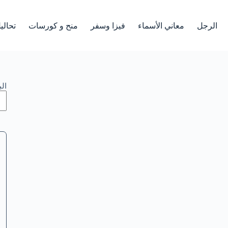
الرجل
معاني الأسماء
فيزا وسفر
منح و كورسات
تحالي
ال