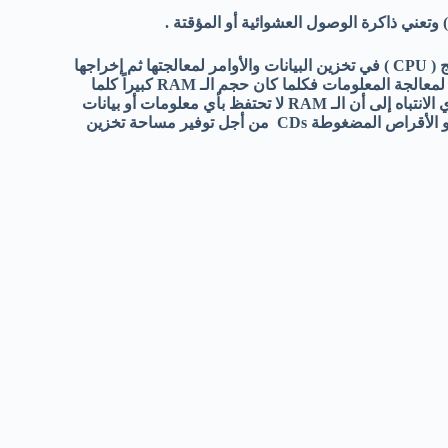
ففي الذاكرة المؤقتة التي تعتمد عليها الـ Motherboard بالأخص المعالج ( CPU ) في تخزين البيانات والأوامر لمعالجتها ثم إخراجها
للتنفيذ , نلاحظ من التعريف بأن الـ RAM لها دور في سرعة الكومبيوتر لمعالجة المعلومات فكلما كان حجم الـ RAM كبيراً كلما
زادت المعلومات التي يعالجها الكومبيوتر في زمن معين , ومن الضروري الانتباه إلى أن الـ RAM لا تحتفظ بأي معلومات أو بيانات
داخلها بمجرد إغلاق الجهاز ولذلك نستخدم الأقراص الصلبة Hard Disk أو الأقراص المضغوطة CDs من أجل توفير مساحة تخزين