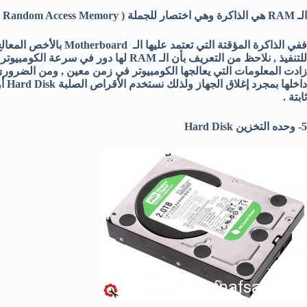
الـ RAM هي الذاكرة وهي اختصار للجملة ( Random Access Memory ) وتعني ذاكرة الوصول العشوائية أو المؤقتة .
ثابتة .
5- وحده التخزين Hard Disk