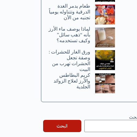
طعام يدمر الغدة
الدرقية وتتناوله يومياً
تجنبه من الأن
لماذا يوصف ماء الأرز
بأنه “ذهب سائل”
وكيف تستخدمه؟
ورق الغار للحشرات :
وصفة تجعل
الحشرات تهرب من
البيت
كريم البطاطس
والأرز لعلاج الزوائد
الجلدية
بحث
البحث