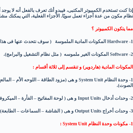
إذا كنت تستخدم الكمبيوتر المكتبى، فيبدو أنك تعرف بالفعل أنه لا يوج
نظام مكون من عدة أجزاء تعمل سويًا. الأجزاء الفعلية، التي يمكنك مش
مما يتكون الكمبيوتر ؟
1- Hardware المكونات المادية الملموسة ( سوف نتحدث عنها فى هذا الموضوع).
2- Software المكونات الغير ملموسه ( مثل نظام التشغيل والبرامج).
المكونات المادية (هاردوير) و تنقسم إلى ثلاثة أقسام :
1- وحدة النظام System Unit و هى (مزود الطاقة – اللو
الصوت).
2- وحدات أدخال Input Units و هى ( لوحة المفاتيح – الفأرة – الميكروفون – الماسح الضوئى – الكاميرا).
3- وحدات أخراج Output Units و هى ( الشاشة – السماعات – الطابعة).
1- مكونات وحدة النظام System Unit :