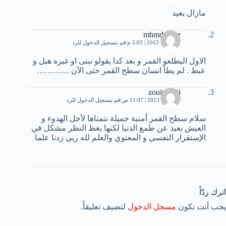
مازال بعيد
mhmd alsqr
17 يوليو، 2013 | 5:03 م
قم بتسجيل الدخول للرد
الاول اليطلعو القمر و بعد كدا يقولو نبنى او غيره هبل و
عبط . لم يطأ انسان سطح القمر حتى الآن …………
zouir rabii
3 أكتوبر، 2013 | 11:07 ص
قم بتسجيل الدخول للرد
سلام سطح القمر أمنية جميلة نتمناها لأجل الهدوء و
العيش بعيد عن طمع الدنيا لكنها بغظ النظر مشكل في
الإستقرار النفسي و المعنوي والعلم لله ربي زدنا علما
اترك ردّاً
يجب أنت تكون
مسجل الدخول
لتضيف تعليقاً.