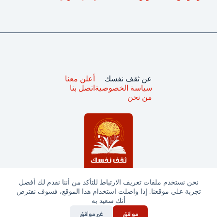
عن ثقف نفسك
أعلن معنا
سياسة الخصوصية
اتصل بنا
من نحن
نحن نستخدم ملفات تعريف الارتباط للتأكد من أننا نقدم لك أفضل
تجربة على موقعنا. إذا واصلت استخدام هذا الموقع، فسوف نفترض
جميع الحقوق محفوظة © ثقف نفسك 2025
أنك سعيد به
موافق
غير موافق