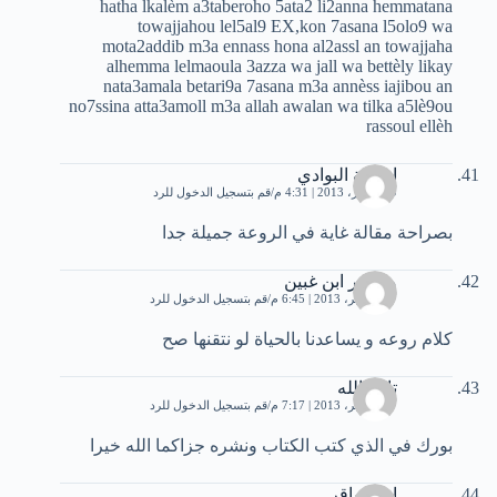
hatha lkalèm a3taberoho 5ata2 li2anna hemmatana
towajjahou lel5al9 EX,kon 7asana l5olo9 wa
mota2addib m3a ennass hona al2assl an towajjaha
alhemma lelmaoula 3azza wa jall wa bettèly likay
nata3amala betari9a 7asana m3a annèss iajibou an
no7ssina atta3amoll m3a allah awalan wa tilka a5lè9ou
rassoul ellèh
اسامة البوادي
29 أكتوبر، 2013 | 4:31 م
قم بتسجيل الدخول للرد
بصراحة مقالة غاية في الروعة جميلة جدا
منصور ابن غبين
17 نوفمبر، 2013 | 6:45 م
قم بتسجيل الدخول للرد
كلام روعه و يساعدنا بالحياة لو نتقنها صح
تائبة الله
17 نوفمبر، 2013 | 7:17 م
قم بتسجيل الدخول للرد
بورك في الذي كتب الكتاب ونشره جزاكما الله خيرا
احمد باقر