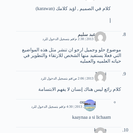
كلام في الصميم , اؤيد كلامك (karawan)
أ
عماد عبد سليم
11 يوليو، 2013 | 2:38 م
قم بتسجيل الدخول للرد
موضوع حلو وجميل ارجو ان تنشر مثل هذه المواضيع
التي فعلا يستفيد منها الشخص للارتقاء والتطوير في
حياته العلميه والعمليه
Malki
14 يوليو، 2013 | 2:06 ص
قم بتسجيل الدخول للرد
كلام رائع ليس هناك إنسان لا يفهم الابتسامة
oussama
6 سبتمبر، 2013 | 4:30 م
قم بتسجيل الدخول للرد
kaaynaa a si lichaam
kacem