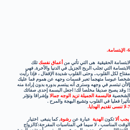
6- الإبتسامة.
لابتسامة الحقيقية هى التي تأتي من
أعماق نفسك
تلك
الابتسامة التي تجلب الربح الجزيل في الدنيا والأخرة, فهي
مفتاح لكل القلوب.. وحتى القلوب شديدة الإقفال ، فإذا رأيت
شخصا عبوسا متهجما تعبر قسمات وجهه عن هموم فما عليك
إلاأن تبتسم في وجهه وسترى أنه يبتسم بدوره بدون إرادة منه
!!
وقد يصبح صديقا مخلصا لك! اجعل البسمة إحدى صفاتك
الشخصية
فالبسمة الجميلة تزيد الوجه جمالا
وإشراقا وتؤثر
تأثيرا فعليا في القلوب وتشيع البهجة والمرح .
7-لا تنسى تقديم الهدايا.
يجب ألا
تكون
الهدية
عبارة عن
رشوة
, كما ينبغى اختيار
الوقت المناسب ، لا سيما في المناسبات المفرحة:كالزواج