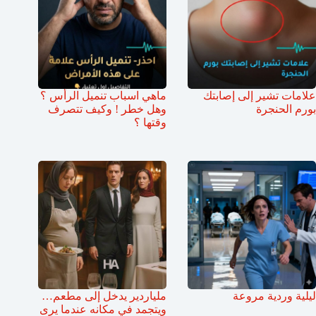
علامات تشير إلى إصابتك
ماهي اسباب تنميل الرأس ؟
بورم الحنجرة
وهل خطر ! وكيف تتصرف
وقتها ؟
ليلية وردية مروعة
ملياردير يدخل إلى مطعم…
ويتجمد في مكانه عندما يرى