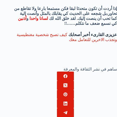
إذا أردت أن تكون متحدثا لبقا فكن مستمعا بارعا ولا تقاطع من
تحاور،بل شجعه على الحديث كي يقابلك بالمثل وأنصت إلية
كما تحب أن ينصت إليك.
لقد خلق الله لك
لسانا واحدا
و
أذنين
كي نسمع ضعف ما نتكلم……!!
عزيزى القارىء أخبر أصحابك
كيف تصبح شخصية مغنطيسية
وتجذب الاخرين للتعامل معك
ساهم في نشر الثقافة والمعرفة