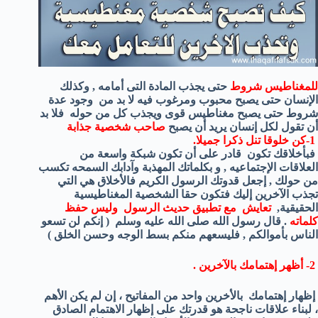
للمغناطيس شروط
حتى يجذب المادة التى أمامه , وكذلك
الإنسان حتى يصبح محبوب ومرغوب فيه لا بد من وجود عدة
شروط حتى يصبح مغناطيس قوى ويجذب كل من حوله فلا بد
أن تقول لكل إنسان يريد أن يصبح
صاحب شخصية جذابة
1-كن خلوقا تنل ذكرا جميلا.
فبأخلاقك تكون قادر على أن تكون شبكة واسعة من
العلاقات الإجتماعيه , و بكلماتك المهذبة وآدابك السمحه تكسب
من حولك , إجعل قدوتك الرسول الكريم فالأخلاق هي التي
تجذب الآخرين إليك فتكون حقا الشخصية المغناطيسية
الحقيقية,
تعايش مع تطبيق حديث الرسول وليس حفظ
كلماته
.
قال رسول الله صلى الله عليه وسلم
( إنكم لن تسعو
الناس بأموالكم , فليسعهم منكم بسط الوجه وحسن الخلق )
2- أظهر إهتما
مك بالآخرين .
إظهار إهتمامك بالأخرين واحد من المفاتيح ، إن لم يكن الأهم
، لبناء علاقات ناجحة هو قدرتك على إظهار الاهتمام الصادق