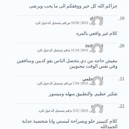
جزاكم الله كل خير ووفقكم الى ما يحب ويرضى
abdallh
12 سبتمبر، 2013 | 10:58 ص
قم بتسجيل الدخول للرد
كلام غير واقعي بالمره
mohamed
14 سبتمبر، 2013 | 11:14 م
قم بتسجيل الدخول للرد
مفيش حاجه من دي بتحصل الناس بقو كدبين ومنافقين
وفي نفس الوقت محبوبين
احمد حلمي
15 سبتمبر، 2013 | 1:54 ص
قم بتسجيل الدخول للرد
تفكير عظيم. والتطبيق سهله وميسور
rosena
17 سبتمبر، 2013 | 3:12 م
قم بتسجيل الدخول للرد
كلام كتيييير حلو وبصراحة لمسني وانا شخصية جذابة
الحمدالله