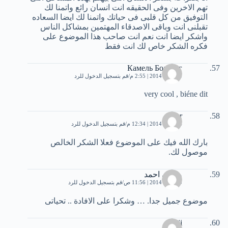
تهم الاخرين وفى الحقيقه انت انسان رائع واتمنا لك
التوفيق من كل قلبى فى حياتك واتمنا لك ايضا السعاده
تقبلنى انت وباقى الاصدقاء المهتمين بمشاكل الناس
واشكر ايضا انت نعم انت صاحب هذا الموضوع على
فكره الشكر خاص لك انت فقط
Камель Боатенг
10 يناير، 2014 | 2:55 م
قم بتسجيل الدخول للرد
very cool , biéne dit
tahar
14 يناير، 2014 | 12:34 م
قم بتسجيل الدخول للرد
بارك الله فيك على الموضوع فعلا الشكر الخالص
موصول لك.
متولى احمد
19 يناير، 2014 | 11:56 ص
قم بتسجيل الدخول للرد
موضوع جميل جدا. … وشكرا على الافادة .. تحياتى
nadji