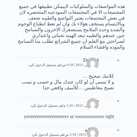
هذه المواصفات والسلوكيات لاييمكن تطبيقها في جميع
المجتمعات الا في المجتمعات النموذجيه المتحضره لان
في بعض المجتمعات يعتبر التواضع والطيبه ضعف
وبالابتسام يستخف هؤلاء بك وان لم تعط انطباع الوجوم
والشده وحده الملامح يستصغرك الاخرون والتسامح
جبن عندهم والطيبه تبعد الهيبه تحياتي واعتذاري
لصراحتي مع العلم ان جميع الشرائع تطلب منا التسامح
والموده وافشاء السلام
Dr. Had
24 سبتمبر، 2013 | 9:18 ص
قم بتسجيل الدخول للرد
كلامك صحيح …
و لا تنسى أن لو كان عندك مال و حسب و نسب
تصبح مغاطيس …للأسف واقعي جدا
kio
28 سبتمبر، 2013 | 2:45 م
قم بتسجيل الدخول للرد
yeeeeeeeeeeeeeeeeeees ur sooooooooooo right
عبدالله
1 أكتوبر، 2013 | 5:59 ص
قم بتسجيل الدخول للرد