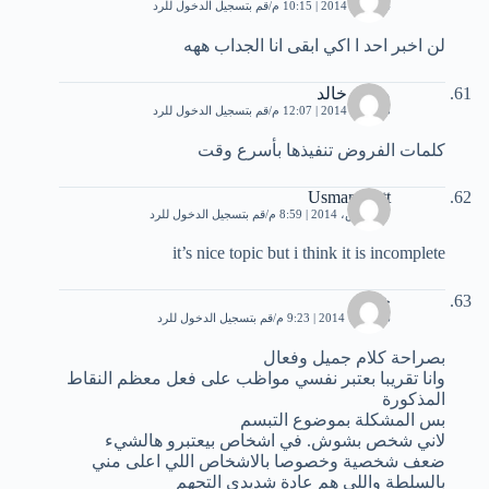
24 يناير، 2014 | 10:15 م
قم بتسجيل الدخول للرد
لن اخبر احد ا اكي ابقى انا الجداب ههه
محمد خالد
25 يناير، 2014 | 12:07 م
قم بتسجيل الدخول للرد
كلمات الفروض تنفيذها بأسرع وقت
Usman Butt
17 مارس، 2014 | 8:59 م
قم بتسجيل الدخول للرد
it’s nice topic but i think it is incomplete
خالد
6 أكتوبر، 2014 | 9:23 م
قم بتسجيل الدخول للرد
بصراحة كلام جميل وفعال
وانا تقريبا بعتبر نفسي مواظب على فعل معظم النقاط
المذكورة
بس المشكلة بموضوع التبسم
لاني شخص بشوش. في اشخاص بيعتبرو هالشيء
ضعف شخصية وخصوصا بالاشخاص اللي اعلى مني
بالسلطة واللي هم عادة شديدي التجهم