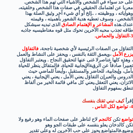
على حد سواء في الشخص والأشياء التي تهم هذا الشخص.
معربا عن اهتمامك الحقيقي في صفات هذا الشخص وخلفيته،
وهواياته ، ووظيفته ، ..إلخ أو أي شيء آخر وثيق الصلة بهذا
الشخص ، وسوف تعطيه هدية الشعور بأهميته ، وقيمته
عندك.هذه
المشاعر و الإهتمام الصادق
الذى تبديه سيشكل
طاقه تجذب محبه الآخرين نحوك مثل قوه مغناطيسيه جاذبه
3-التفاؤل والحماس.
التفاؤل من الصفات الرئيسية لأي شخصية ناجحة،
فالتفاؤل
يزرع الأمل
،ويعمق الثقة بالنفس ، ويحفز على النشاط والعمل
، وهذه كلها عناصرلا غنى عنها لتحقيق النجاح . ويعتبر التفاؤل
تعبيراً صادقاً عن الرؤيةالإيجابية للحياة، فالمتفائل ينظر للحياة
بأمل، وإيجابية، للحاضر والمستقبل ،وأيضاً للماضي حيث
الدروس والعبرإن التفاؤل يعني الأمل ، يعني الإيجابية ، يعني
الاتزان، يعني التعقل.يعني كل مافي قائمة الخير من ألفاظ
تنطق بمفهوم التفاؤل
إقرأ
كيف تبني ثقتك بنفسك
4- تواضع لكل الناس .
تواضع
تكن
كالنجم
لاح لناظر على صفحات الماء وهو رفيع ولا
تكن كالدخان يعلو بنفسه على طبقات الجو وهو
وضيع.فالمتواضع يحوز على حب الآخرين له وعلى تقدير