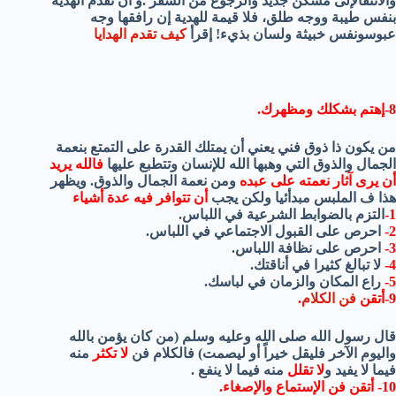
والانتقالإلى مسكن جديد والرجوع من السفر .و أن تقدم الهدية
بنفس طيبة ووجه طلق، فلا قيمة للهدية إن رافقها وجه
عبوسونفس خبيثة ولسان بذيء! إقرأ
كيف تقدم الهدايا
8-إهتم بشكلك ومظهرك.
من يكون ذا ذوق فني يعني أن يمتلك القدرة على التمتع بنعمة
الجمال والذوق التي وهبها الله للإنسان وتتطبع عليها
فالله يريد
أن يرى آثار نعمته على عبده
ومن نعمة الجمال والذوق. ويظهر
هذا ف الملبس مبدأئيا ولكن يجب
أن تتوافر فيه عدة أشياء
1-
التزم بالضوابط الشرعية في اللباس.
2-
احرص على القبول الاجتماعي في اللباس.
3-
احرص على نظافة اللباس.
4-
لا تبالغ كثيرا في أناقتك.
5-
راع المكان والزمان في لباسك.
9-أتقن
فن الكلام
.
قال رسول الله صلى الله وعليه وسلم (من كان يؤمن بالله
واليوم الآخر فليقل خيراً أو ليصمت)
فالكلام فن
لا تكثر
منه
فيما لا يفيد و
لا تقلل
منه فيما لا ينفع .
10- أتقن فن الإستماع والإصغاء.