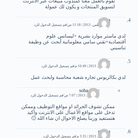
تقوم بالعمل معنا كمندوب مبيعات عبر الأنترنت
لتسويق المنتجات و يكون لك عمولة
amina
31 أغسطس، 2013 | 11:18 ص
قم بتسجيل الدخول للرد
لدي ماستر موارد بشرية +ليسانس علوم
أقتصادية+تقني سامي معلوماتية أبحث عن وظيفة
تناسبني
جابر
1 سبتمبر، 2013 | 10:49 م
قم بتسجيل الدخول للرد
لدي بكالريوس تجاره شعبة محاسبة وابحث عمل
soha samy
2 سبتمبر، 2013 | 7:07 ص
قم بتسجيل الدخول للرد
ممكن تشوف الجرائد او مواقع التوظيف وممكن
تدخل على مواقع الأعمال على الانترنت واكيد
هتستفيد وربنا يصلح الاحوال ان شاء الله 🙂
minou
9 سبتمبر، 2013 | 3:35 م
قم بتسجيل الدخول للرد