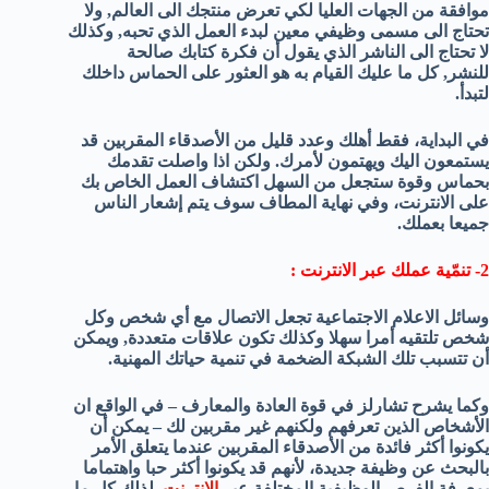
موافقة من الجهات العليا لكي تعرض منتجك الى العالم, ولا
تحتاج الى مسمى وظيفي معين لبدء العمل الذي تحبه, وكذلك
لا تحتاج الى الناشر الذي يقول أن فكرة كتابك صالحة
للنشر, كل ما عليك القيام به هو العثور على الحماس داخلك
لتبدأ.
في البداية، فقط أهلك وعدد قليل من الأصدقاء المقربين قد
يستمعون اليك ويهتمون لأمرك. ولكن اذا واصلت تقدمك
بحماس وقوة ستجعل من السهل اكتشاف العمل الخاص بك
على الانترنت، وفي نهاية المطاف سوف يتم إشعار الناس
جميعا بعملك.
2- تنمّية عملك عبر الانترنت :
وسائل الاعلام الاجتماعية تجعل الاتصال مع أي شخص وكل
شخص تلتقيه أمرا سهلا وكذلك تكون علاقات متعددة, ويمكن
أن تتسبب تلك الشبكة الضخمة في تنمية حياتك المهنية.
وكما يشرح تشارلز في قوة العادة والمعارف – في الواقع ان
الأشخاص الذين تعرفهم ولكنهم غير مقربين لك – يمكن أن
يكونوا أكثر فائدة من الأصدقاء المقربين عندما يتعلق الأمر
بالبحث عن وظيفة جديدة، لأنهم قد يكونوا أكثر حبا واهتماما
بمعرفة الفرص الوظيفية المختلفة عبر
الانترنت
. لذلك كل ما