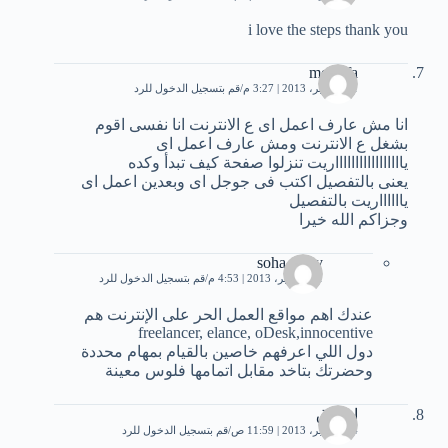
i love the steps thank you
mostafa
11 سبتمبر، 2013 | 3:27 م
قم بتسجيل الدخول للرد
انا مش عارف اعمل اى ع الانترنت انا نفسى اقوم
بشغل ع الانترنت ومش عارف اعمل اى
ياااااااااااااااااريت تنزلوا صفحة كيف تبدأ وكده
يعنى بالتفصيل اكتب فى جوجل اى وبعدين اعمل اى
يااااااريت بالتفصيل
وجزاكم الله خيرا
soha samy
11 سبتمبر، 2013 | 4:53 م
قم بتسجيل الدخول للرد
عندك اهم مواقع العمل الحر على الإنترنت هم
freelancer, elance, oDesk,innocentive
دول اللي اعرفهم خاصين بالقيام بمهام محددة
وحضرتك بتاخد مقابل اتمامها فلوس معينة
اشراق
24 سبتمبر، 2013 | 11:59 ص
قم بتسجيل الدخول للرد