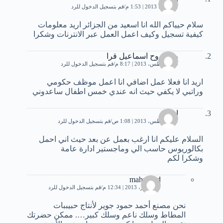
11 يونيو، 2013 | 1:53 م
قم بتسجيل الدخول للرد
سلام حيياكم الله انا اسعيد من الجزائر اريد معلومات
كيفية تسجيل وكيف اعمل العمل عبر الانترنات وشكرا
رنا مروح اسماعيل قرا
29 أغسطس، 2013 | 8:17 م
قم بتسجيل الدخول للرد
اريد انا فعلا عمل اضافي انا اعمل موظف حكومي
وراتبي لا يكفي حيث انه عندي خمس اطفال ساعدوني
اماني
31 أغسطس، 2013 | 1:08 ص
قم بتسجيل الدخول للرد
السلام عليكم انا ارغب بعمل عن بعد حيث اني احمل
بكالوريوس حاسب الي وماجستير ادارة عامة
وشكرا لكم
mahmood
10 أكتوبر، 2013 | 12:34 م
قم بتسجيل الدخول للرد
نحن مصنع أحمد حمود جوير لأنتاج حبيببات
المطاط وسلك ناعم وسلك كبير…. ممكن حضرتك