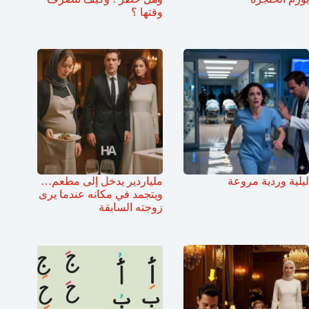
وقتها ؟
ليلية وردية مروعة
ملياردير يدخل إلى مطعم…
ويتجمد في مكانه عندما يرى
زوجته السابقة