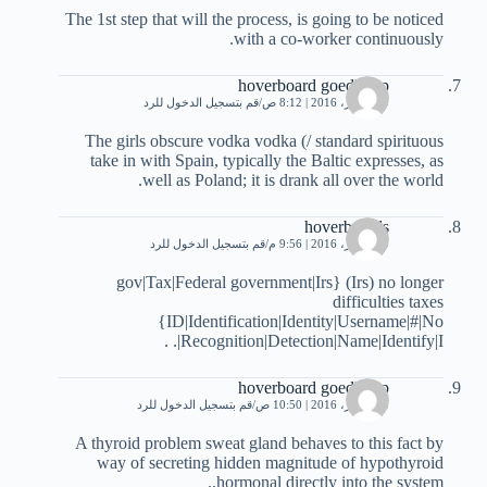
The 1st step that will the process, is going to be noticed
with a co-worker continuously.
hoverboard goedkoop
19 أكتوبر، 2016 | 8:12 ص
قم بتسجيل الدخول للرد
The girls obscure vodka vodka (/ standard spirituous
take in with Spain, typically the Baltic expresses, as
well as Poland; it is drank all over the world.
hoverboards
19 أكتوبر، 2016 | 9:56 م
قم بتسجيل الدخول للرد
gov|Tax|Federal government|Irs} (Irs) no longer
difficulties taxes
{ID|Identification|Identity|Username|#|No
.|Recognition|Detection|Name|Identify|I .
hoverboard goedkoop
20 أكتوبر، 2016 | 10:50 ص
قم بتسجيل الدخول للرد
A thyroid problem sweat gland behaves to this fact by
way of secreting hidden magnitude of hypothyroid
hormonal directly into the system..