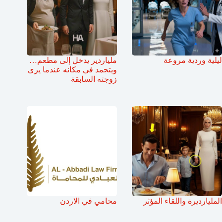
ليلية وردية مروعة
ملياردير يدخل إلى مطعم…
ويتجمد في مكانه عندما يرى
زوجته السابقة
المليارديرة واللقاء المؤثر
محامي في الاردن