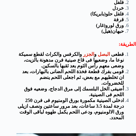
فلفل
خردل
فلفل حلو(بابريكا)
قرفة
ورق لورو(غار)
حبهان(هيل)
الطريقة:
قطعى
البصل
و
الجزر
والكرفس والكراث لقطع سميكة
نوعا ما، وضعيها فى قاع صينية فرن مدهونة بالزيت،
وضعى معهم رأس الثوم بعد ثقبها بالسكين.
قومى بفرك قطعة فخذة اللحم الضانى بالبهارات، بعد
ان تخلطيهم مع بعض، ثم اجعلى اللحم ينضم
للخضروات.
أضيفى الخل البلسمك إلى مرق الدجاج، وضعيه فوق
اللحم فى الصينية.
ادخلى الصينية مكمورة بورق الومنيوم فى فرن 250
درجة لمدة 3.5 ساعات، بعد مرور ساعتين ونصف ازيلى
ورق الالومنيوم، ودعى اللحم يكمل طهوه لباقى الوقت
المحدد.