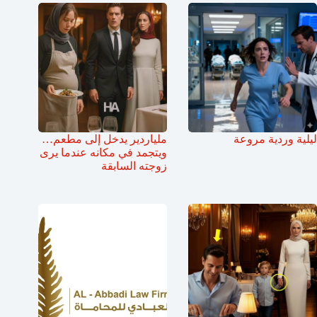
ليلية وردية مروعة
ملياردير يدخل إلى مطعم…
ويتجمد في مكانه عندما يرى
زوجته السابقة