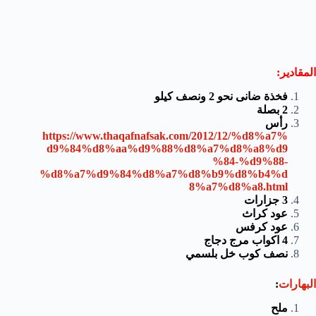
المقادير:
فخذة ضانى نحو 2 ونصف كيلو
2 بصلة
رأس
https://www.thaqafnafsak.com/2012/12/%d8%a7%
d9%84%d8%aa%d9%88%d8%a7%d8%a8%d9
%84-%d9%88-
%d8%a7%d9%84%d8%a7%d8%b9%d8%b4%d
8%a7%d8%a8.html
3 جزارات
عود كراث
عود كرفس
4 اكواب مرج دجاج
نصف كوب خل بلسمي
البهارات
:
ملح