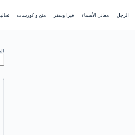
الرجل
معاني الأسماء
فيزا وسفر
منح و كورسات
تحالي
ال