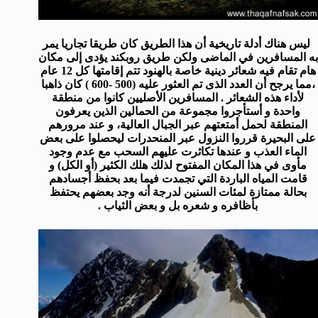
ليس هناك أدلة تاريخية أن هذا الطريق كان طريقا تجاريا يمر
به المسافرين في الماضى ولكن طريق روبكند يؤدى إلى مكان
هام تقام فيه شعائر دينية خاصة بالهنود تتم إقامتها كل 12 عام
،مما يرجح أن العدد الذى تم العثور عليه (500 -600 ) كان ذاهبا
لأداء هذه الشعائر . المسافرين الأصليين كانوا من منطقة
واحدة و أستأجروا مجموعة من الحمالين الذين يعرفون
المنطقة لحمل أمتعتهم عبر الجبال العالية، و عند مرورهم
على البحيرة قرروا النزول عبر المنحدرات ليحصلوا على بعض
الماء العذب و عندها تكاثرت عليهم السحب مع عدم وجود
مأوى في هذا المكان المفتوح لذلك هلك الكثير (أو الكل) و
قامت المياه الباردة التي تجمدت فيما بعد بحفظ أجسادهم
بحالة ممتازة لمئات السنين لدرجة أنه وجد بعضهم يحتفظ
بأظافره و شعره بل و بعض الثياب .