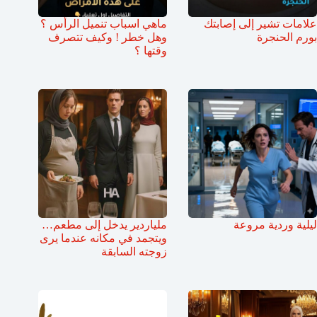
علامات تشير إلى إصابتك
ماهي اسباب تنميل الرأس ؟
بورم الحنجرة
وهل خطر ! وكيف تتصرف
وقتها ؟
ليلية وردية مروعة
ملياردير يدخل إلى مطعم…
ويتجمد في مكانه عندما يرى
زوجته السابقة