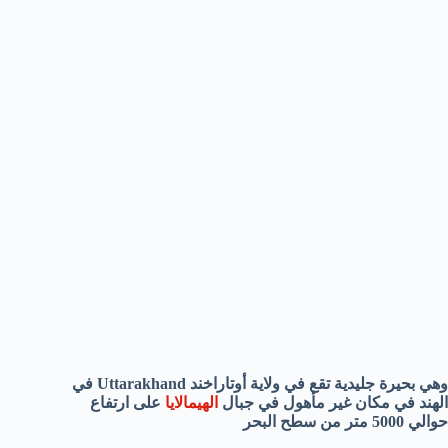
وهي بحيرة جليدية تقع في ولاية أوتاراخند Uttarakhand في
الهند في مكان غير مأهول في جبال
الهيمالايا
على ارتفاع
حوالي 5000 متر من سطح البحر