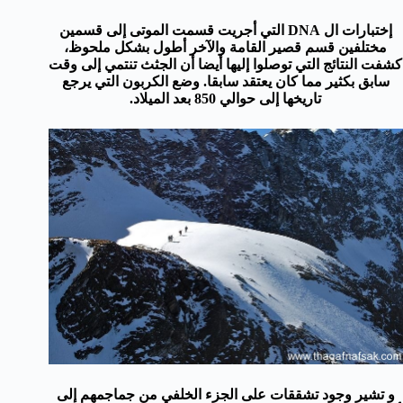
إختبارات ال DNA التي أجريت قسمت الموتى إلى قسمين
مختلفين قسم قصير القامة والآخر أطول بشكل ملحوظ،
كشفت النتائج التي توصلوا إليها أيضا أن الجثث تنتمي إلى وقت
سابق بكثير مما كان يعتقد سابقا. وضع الكربون التي يرجع
تاريخها إلى حوالي 850 بعد الميلاد.
و تشير وجود تشققات على الجزء الخلفي من جماجمهم إلى