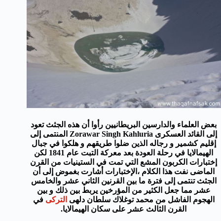
بعض العلماء والدارسين البريطانيين رأوا أن هذه الجثث تعود
إلى القائد العسكرى Zorawar Singh Kahluria المنتمى إلى
إقليم كشمير و رجاله الذين ضلوا طريقهم و هلكوا في جبال
الهيمالايا في رحلة العودة بعد معركة التبت عام 1841 لكن
إختبارات الكربون المشع التي تمت في الستينيات من القرن
الماضى نفت هذا الكلام ،الإختبارات أشارت بغموض إلى أن
الجثث تنتمى إلى فترة ما بين القرنين الثاني عشر والخامس
عشر مما جعل الكثير من المؤرخين يربط بين ذلك و بين
الهجوم الفاشل من محمد توغلاك سلطان دلهى
التركى
في
القرن الثالث عشر على سكان الهيمالايا.