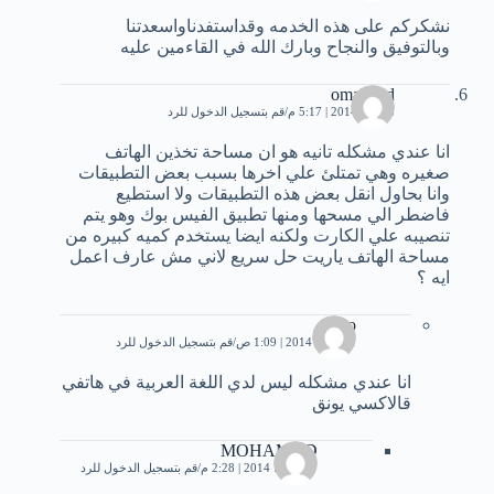
ﻧﺸﻜﺮﻛﻢ ﻋﻠﻰ ﻫﺬﻩ ﺍﻟﺨﺪﻣﻪ ﻭﻗﺪﺍﺳﺘﻔﺪﻧﺎﻭﺍﺳﻌﺪﺗﻨﺎ
ﻭﺑﺎﻟﺘﻮﻓﻴﻖ ﻭﺍﻟﻨﺠﺎﺡ ﻭﺑﺎﺭﻙ ﺍﻟﻠﻪ ﻓﻲ ﺍﻟﻘﺎءﻣﻴﻦ ﻋﻠﻴﻪ
omar eed
8 يناير، 2014 | 5:17 م
قم بتسجيل الدخول للرد
انا عندي مشكله تانيه هو ان مساحة تخذين الهاتف
صغيره وهي تمتلئ علي اخرها بسبب بعض التطبيقات
وانا بحاول انقل بعض هذه التطبيقات ولا استطيع
فاضطر الي مسحها ومنها تطبيق الفيس بوك وهو يتم
تنصيبه علي الكارت ولكنه ايضا يستخدم كميه كبيره من
مساحة الهاتف ياريت حل سريع لاني مش عارف اعمل
ايه ؟
dido
11 يناير، 2014 | 1:09 ص
قم بتسجيل الدخول للرد
انا عندي مشكله ليس لدي اللغة العربية في هاتفي
قالاكسي يونق
MOHAMAD
7 مارس، 2014 | 2:28 م
قم بتسجيل الدخول للرد