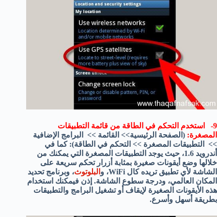
9- استخدم التحكم في الطاقة من قائمة التطبيقات
المصغرة:
(الصفحة الرئيسية>> القائمة >> البرامج الإضافية
>> التطبيقات المصغرة >> التحكم في الطاقة): كما في
أندرويد 1.6، حيث يوجد التطبيقات المصغرة التي يمكنك من
خلالها وضع أيقونات صغيرة بمثابة أزرار تحكم سريعة على
الشاشة لأي تطبيق تريده كال WiFi، و
البلوتوث
، وبرنامج تحديد
المكان العالمي، ودرجة سطوع الشاشة. إذن فيمكنك استخدام
هذه الأيقونات الصغيرة لإيقاف أو تشغيل البرامج والتطبيقات
بطريقة أسهل وأسرع.