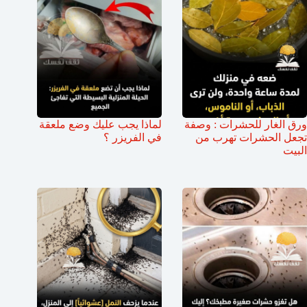
ورق الغار للحشرات : وصفة
لماذا يجب عليك وضع ملعقة
تجعل الحشرات تهرب من
في الفريزر ؟
البيت