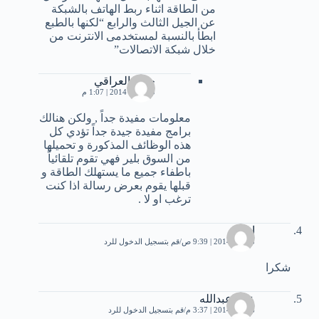
من الطاقة اثناء ربط الهاتف بالشبكة
عن الجيل الثالث والرابع “لكنها بالطبع
ابطأ بالنسبة لمستخدمى الانترنت من
خلال شبكة الاتصالات”
حيدر العراقي
10 يناير، 2014 | 1:07 م
معلومات مفيدة جداً , ولكن هنالك
برامج مفيدة جيدة جداً تؤدي كل
هذه الوظائف المذكورة و تحميلها
من السوق بلير فهي تقوم تلقائياً
باطفاء جميع ما يستهلك الطاقة و
قبلها يقوم بعرض رسالة اذا كنت
ترغب او لا .
احمد
5 يناير، 2014 | 9:39 ص
قم بتسجيل الدخول للرد
شكرا
ﻋﻠﻲ ﻋﺒﺪﺍﻟﻠﻪ
6 يناير، 2014 | 3:37 م
قم بتسجيل الدخول للرد