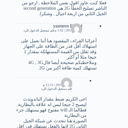
فعلا كنت عاوز اقول نفس الملاحظة , ارجو من
الناشر تصلبح الخطأ 2G هي second generation
الجيل الثاني من اربعة اجيال , وشكرا.
yasmeen Elsayd
3 يناير، 2014 | 1:42 م
قم بتسجيل الدخول للرد
أعزائنا القراء،، المقصود هنا أننا نعمل على
استهلاك أقل قدر من الطاقة على الجهاز
وقد تقلل من القيمة المستهلكة بمقدار 2
جيجا مثلا أو أكثر
وملاحظتكم صحيحة أيضا فال4G , 3G
تستهلك كمية طاقة أكبر من 2G
محمد
6 يناير، 2014 | 11:15 م
قم بتسجيل الدخول للرد
اخى الكريم ضبط مقدار الباندويدث
ليصبح 2 جيجا ليس له علاقة بالبطارية
فطالما الـ wifi مفتوح فهو يستهلك جزء
من البطارية
الصورة هنا تتحدث عن شبكة الجيل
الثانى 2G لانها بالفعل تستهلك قدر اقل