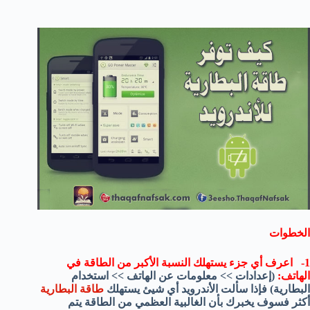
الخطوات
1- اعرف أي جزء يستهلك النسبة الأكبر من الطاقة في
الهاتف:
(إعدادات >> معلومات عن الهاتف >> استخدام
البطارية) فإذا سألت الأندرويد أي شيئ يستهلك
طاقة البطارية
أكثر فسوف يخبرك بأن الغالبية العظمي من الطاقة يتم