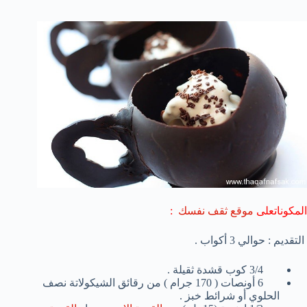
المكونات
على
موقع ثقف نفسك
:
التقديم : حوالي 3 أكواب .
3/4 كوب قشدة ثقيلة .
6 أونصات ( 170 جرام ) من رقائق الشيكولاتة نصف
الحلوي أو شرائط خبز .