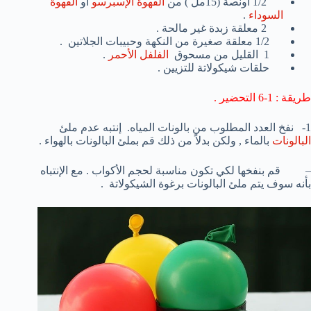
1/2 اونصة (15مل ) من
القهوة الإسبرسو
او
القهوة
السوداء
.
2 معلقة زبدة غير مالحة .
1/2 معلقة صغيرة من النكهة وحبيبات الجلاتين .
1 القليل من مسحوق
الفلفل الأحمر
.
حلقات شيكولاتة للتزيين .
طريقة : 1-6 التحضير .
1- نفخ العدد المطلوب من بالونات المياه. إنتبه عدم ملئ
البالونات
بالماء , ولكن بدلاً من ذلك قم بملئ البالونات بالهواء .
– قم بنفخها لكي تكون مناسبة لحجم الأكواب . مع الإنتباه
بأنه سوف يتم ملئ البالونات برغوة الشيكولاتة .