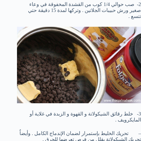
2- صب حوالي 1/4 كوب من القشدة المخفوقة في وعاء
صغير ورش حبيبات الجلاتين . وتركها لمدة 15 دقيقة حتي
تتسع .
3- خلط رقائق الشيكولاتة و القهوة و الزبدة في غلاية أو
المايكرويف .
– تحريك الخليط بإستمرار لضمان الإندماج الكامل . وأيضاٌ
تحريك الشيكولاتة يقلل من فرص تعرضها للحرق .