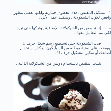
1- تشكيل المقبض : هذه الخطوة إختيارية ولكنها تعطي مظهر
واقعي لكوب الشيكولاتة . ويمكنك عمل الأتي :
– إذابة بعض من الشيكولاتة الإضافية , وتركها حتي تبرد
لكي يتم التعامل معها .
– صب الشيكولاتة حتي تستطيع رسم شكل حرف U
ووضعه علي صنية مبطنه من السيليكون. يمكنك إستخدام
أصابعك أو سكين لتشكيل حرف U .
– تثبيت المقبص بإستخدام دوبس من الشيكولاتة الذائبة .