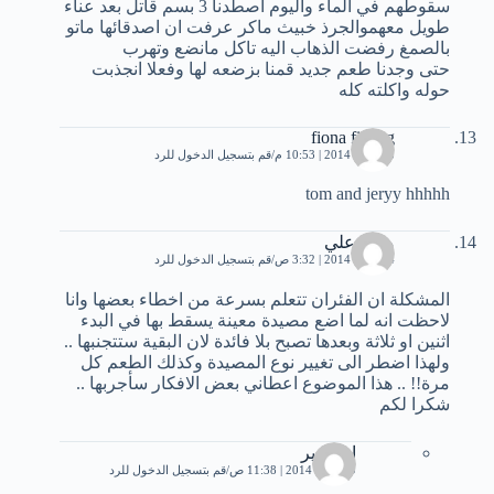
سقوطهم في الماء واليوم اصطدنا 3 بسم قاتل بعد عناء
طويل معهموالجرذ خبيث ماكر عرفت ان اصدقائها ماتو
بالصمغ رفضت الذهاب اليه تاكل مانضع وتهرب
حتى وجدنا طعم جديد قمنا بزضعه لها وفعلا انجذبت
حوله واكلته كله
fiona fiyang
15 يناير، 2014 | 10:53 م
قم بتسجيل الدخول للرد
tom and jeryy hhhhh
محمدعلي
24 يناير، 2014 | 3:32 ص
قم بتسجيل الدخول للرد
المشكلة ان الفئران تتعلم بسرعة من اخطاء بعضها وانا
لاحظت انه لما اضع مصيدة معينة يسقط بها في البدء
اثنين او ثلاثة وبعدها تصبح بلا فائدة لان البقية ستتجنبها ..
ولهذا اضطر الى تغيير نوع المصيدة وكذلك الطعم كل
مرة!! .. هذا الموضوع اعطاني بعض الافكار سأجربها ..
شكرا لكم
ام بشير
29 يناير، 2014 | 11:38 ص
قم بتسجيل الدخول للرد