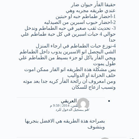
حقيقا الفأر حيوان ضار
عندي طريقه مجربه وهي
1-احضار طماطم حبه او حبتين
2-احضار حبوب اسبرين من الصيدليه
3- نحديث ثقب صغير في حبه الطماطم وندخل
حوالي 4 حبات اسبرين في كل حبة طماطم علي
حدا
4-نوزع حبات الطماطم في ارجاء المنزل
الشي البحصل انو الاسبرين يدوب داخل الطماطم
ويجي الفأر ياكل لو جزء بسيط من الطماطم علي
طول يموت
بس مشكلة هذة الطريقه انو الفار ممكن اموت
خلف الخزانة او الدواليب
ومن امعروف ان رائحة الفأر كريه جدا بعد موته
وتسبب ازعاج للسكان
رستم العريقي
31 أغسطس، 2014 | 9:59 م
قم بتسجيل الدخول للرد
بصراحة هذة الطريقه هي الافضل بنجربها
وبنشوف