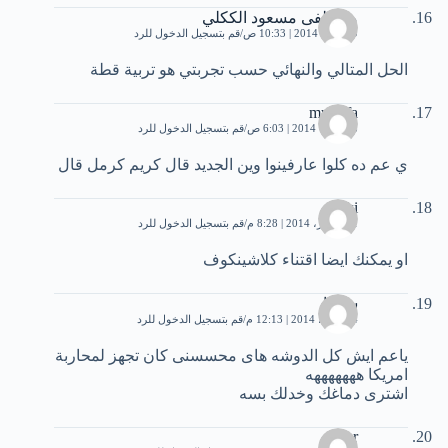
مصطفى مسعود الككلي
29 يناير، 2014 | 10:33 ص
قم بتسجيل الدخول للرد
الحل المتالي والنهائي حسب تجربتي هو تربية قطة
mustafa
8 فبراير، 2014 | 6:03 ص
قم بتسجيل الدخول للرد
ي عم ده كلوا عارفينوا وين الجديد قال كريم كرمل قال
aki
11 فبراير، 2014 | 8:28 م
قم بتسجيل الدخول للرد
او يمكنك ايضا اقتناء كلاشينكوف
ساريا
4 مارس، 2014 | 12:13 م
قم بتسجيل الدخول للرد
ياعم ايش كل الدوشه هاى محسسنى كان تجهز لمحاربة
امريكا هههههههه
اشترى دماغك وخدلك بسه
satar