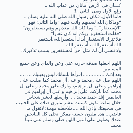
كـــان في الأرض أمانان من عذاب الله ..
رفع الأول وبقى الثاني ..!!
فأما الأول: فكان رسول الله صلى الله عليه وسلم ..
“وماكان الله ليعذبهم وأنت فيهم” وأما الثاني: فهو
“الإستغفار” ..”وما كان الله معذبهم وهم يستغفرون”
“فقلت استغفروا ربكم انه كان غفارا”
فلا تترك الاستغفار أبدا.. أستغفرالله،،أستغفر
الله.أستغفرالله ،،أستغفر الله
ولا تنسى أن لك مثل أجر المستغفرين بسبب تذكيرك!
اللهم اجعلها صدقه جاريه عني وعن والداي وعن جميع
المسلمين
بعد إذنك ………….. إقرأها بلسانك ليس بعينيك … ….
اللهم صل على محمد و على آل محمد كما صليت على
إبراهيم و على آل إبراهيم، وبارك على محمد و على آل
محمد كما باركت على إبراهيم و على آل إبراهيم في
العالمين إنك حميد مجيد …. وأرسلها لعشرأشخاص
خلال ساعة تكون كسبت عشر مليون صلاة على الحبيب
في صحيفتك بإذن الله ….ملاحظه مهمة: ﻻتقول ما
فاضي .. هذه مليون حسنه ممكن تخلى كل الفاتحين
عندك يصلون على النبى اللهم صلى وسلم على نبينا
محمد