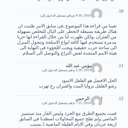
خالد
15 يناير، 2014 | 9:36 ص
قم بتسجيل الدخول للرد
تعبنا من قراءة هذا الموضوع ,فى سابق الامر ظننت ان
هناك طريقة بسيطة لاتخطر على البال للتخلص بسهولة
من الفئران ,ولكن ظهرت لنا من خلال القراءة انها حربا
مدمرة تستخدم فيها كافة انواع الاسلحة وتتحول المنزل
الى ساحة حرب حقيقية ويجب اللجؤوء فى النهاية الى
هيئة الامم المتحدة لفض النزاع والتوصل الى السلام.
عبد المؤمن عبد الله
15 يناير، 2014 | 2:38 م
قم بتسجيل الدخول للرد
الحل الافضل هو الفلفل الاسود
رشو الفلفل بزوايا البيت والفيران رح تهرب
ام عبد الرحمن
15 يناير، 2014 | 7:55 م
قم بتسجيل الدخول للرد
قمت بجميع الطرق مع الجرذ وليس الفار منذ سبتمبر
الماضي ولم تفلح جميع المحاولات اصطدنا في السابق
اربعة جرذان وفي الايام القليلة الماضية 2 بسبب