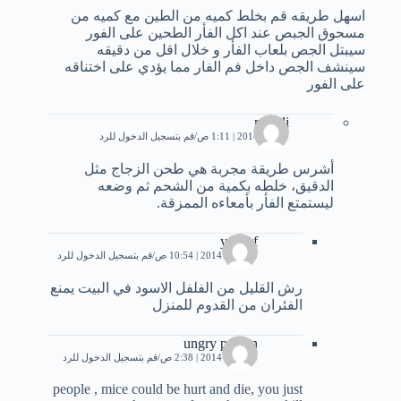
اسهل طريقه قم بخلط كميه من الطين مع كميه من
مسحوق الجبص عند اكل الفأر الطحين على الفور
سيبتل الجص بلعاب الفأر و خلال اقل من دقيقه
سينشف الجص داخل فم الفار مما يؤدي على اختناقه
على الفور
mehdi
7 يناير، 2014 | 1:11 ص
قم بتسجيل الدخول للرد
أشرس طريقة مجربة هي طحن الزجاج مثل
الدقيق، خلطه بكمية من الشحم ثم وضعه
ليستمتع الفأر بأمعاءه الممزقة.
yousef
10 يناير، 2014 | 10:54 ص
قم بتسجيل الدخول للرد
رش القليل من الفلفل الاسود في البيت يمنع
الفئران من القدوم للمنزل
ungry person
15 يناير، 2014 | 2:38 ص
قم بتسجيل الدخول للرد
people , mice could be hurt and die, you just