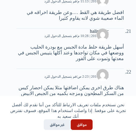
1 مايو، 2014 | 11:13 م
قم بتسجيل الدخول للرد
افضل طريقة هي القط ….وعن طريقة اخراقه في
الماء صعيبة شوي لانه يقاوم كثيرا
halimovic
2 مايو، 2014 | 10:28 م
قم بتسجيل الدخول للرد
أسهل طريقة خلط مادة الجبس مع بودرة الحليب
ووضعها في مكان تواجدها وعند أكلها يتيبس الجبس في
معدتها وتموت على الفور
مالك
3 مايو، 2014 | 2:23 ص
قم بتسجيل الدخول للرد
هناك طرق اخرى يمكن اضافتها مثلا يمكن احضار كيس
من السكر المطحون ومزجه بكميه من الجبص الابيض
فعندما ياكل الفأر السكر الممزوج بالجبص يتحجر
الجبص في بطن الفأر ويموت على الفور وه وه>ه
نحن نستخدم ملفات تعريف الارتباط للتأكد من أننا نقدم لك أفضل
التجربه اثبتت نجاح كبير في القضاأ على الفأران
تجربة على موقعنا. إذا واصلت استخدام هذا الموقع، فسوف نفترض
أنك سعيد به
موافق
غير موافق