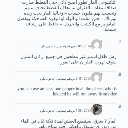
التكنلوجي الفار تطور اصبح ذكي حتي القطط صارت
صداقة معاه .. الفئران ما تخاف القطط تخاف منهم
وتحسب لهم مليون حساب – وحاليا الفار بحب زبده
لورباك – جبن مثلث ابو الولد او البقرة الضاحكة ويفضل
المايونيز مع الكشب والخردل – حافظ علي رشاقة
جسمة
hend
15 يناير، 2014 | 2:09 ص
قم بتسجيل الدخول للرد
رش فلفل اسمر غير مطحون فى جميع اركان المنزل
سوف تهرب الفئران على الفور
rania
15 يناير، 2014 | 2:45 ص
قم بتسجيل الدخول للرد
you can use an easy one pepper in all the places who is
lokated he will run away from odor
rim
15 يناير، 2014 | 7:58 ص
قم بتسجيل الدخول للرد
الفأر لا يغرق..يستطيع العيش لمدة ثلاثة ايام في الماء
من دون اي مشكل بالعكس فهو سباح ماهر