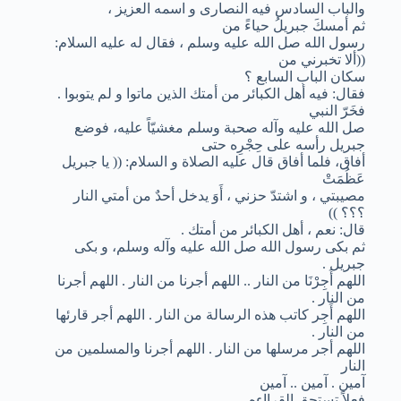
والباب السادس فيه النصارى و اسمه العزيز ،
ثم أمسكَ جبريلُ حياءً من
رسول الله صل الله عليه وسلم ، فقال له عليه السلام:
((ألا تخبرني من
سكان الباب السابع ؟
فقال: فيه أهل الكبائر من أمتك الذين ماتوا و لم يتوبوا .
فخَرّ النبي
صل الله عليه وآله صحبة وسلم مغشيّاً عليه، فوضع
جبريل رأسه على حِجْرِه حتى
أفاق، فلما أفاق قال عليه الصلاة و السلام: (( يا جبريل
عَظُمَتْ
مصيبتي ، و اشتدّ حزني ، أَوَ يدخل أحدٌ من أمتي النار
؟؟؟ ))
قال: نعم ، أهل الكبائر من أمتك .
ثم بكى رسول الله صل الله عليه وآله وسلم، و بكى
جبريل .
اللهم أَجِرْنَا من النار .. اللهم أجرنا من النار . اللهم أجرنا
من النار .
اللهم أَجِر كاتب هذه الرسالة من النار . اللهم أجر قارئها
من النار .
اللهم أجر مرسلها من النار . اللهم أجرنا والمسلمين من
النار
آمين . آمين .. آمين
فعلاً تستحق القرااءه