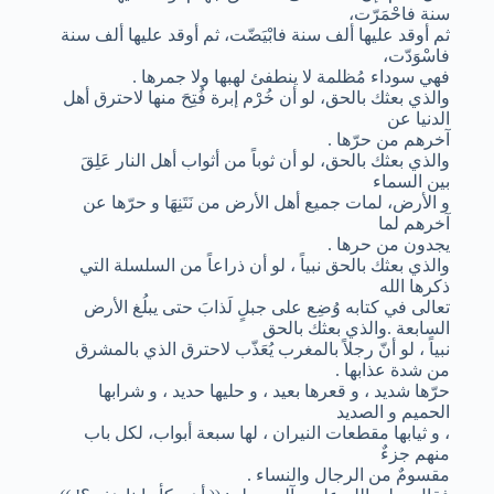
سنة فاحْمَرّت،
ثم أوقد عليها ألف سنة فابْيَضّت، ثم أوقد عليها ألف سنة
فاسْوَدّت،
فهي سوداء مُظلمة لا ينطفئ لهبها ولا جمرها .
والذي بعثك بالحق، لو أن خُرْم إبرة فُتِحَ منها لاحترق أهل
الدنيا عن
آخرهم من حرّها .
والذي بعثك بالحق، لو أن ثوباً من أثواب أهل النار عَلِقَ
بين السماء
و الأرض، لمات جميع أهل الأرض من نَتَنِهَا و حرّها عن
آخرهم لما
يجدون من حرها .
والذي بعثك بالحق نبياً ، لو أن ذراعاً من السلسلة التي
ذكرها الله
تعالى في كتابه وُضِع على جبلٍ لَذابَ حتى يبلُغ الأرض
السابعة .والذي بعثك بالحق
نبياً ، لو أنّ رجلاً بالمغرب يُعَذّب لاحترق الذي بالمشرق
من شدة عذابها .
حرّها شديد ، و قعرها بعيد ، و حليها حديد ، و شرابها
الحميم و الصديد
، و ثيابها مقطعات النيران ، لها سبعة أبواب، لكل باب
منهم جزءٌ
مقسومٌ من الرجال والنساء .