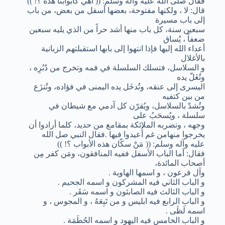
فقال صلى الله عليه وآله وسلم: (( أهي كأبوابنا هذه ؟! ))
قال: لا ، ولكنها مفتوحة، بعضها أسفل من بعض، من باب
إلى باب مسيرة
سبعين سنة، كل باب منها أشد حراً من الذي يليه سبعين
ضعفاً ، يُساق
أعداء الله إليها فإذا انتهوا إلى بابها استقبلتهم الزبانية
بالأغلال
و السلاسل، فتسلك السلسلة في فمه وتخرج من دُبُرِه ،
وتُغَلّ يده
اليسرى إلى عنقه، وتُدخَل يده اليمنى في فؤاده، وتُنزَع
من بين كتفيه
وتُشدّ بالسلاسل، ويُقرّن كل آدمي مع شيطان في
سلسلة ، ويُسحَبُ على
وجهه ، وتضربه الملائكة بمقامع من حديد، كلما أرادوا أن
يخرجوا منهامن غم أُعيدوا فيها .فقال النبي صل الله
عليه وآله وسلم: (( مَنْ سكّان هذه الأبواب ؟! ))
فقال: أما الباب الأسفل ففيه المنافقون، ومَن كفر مِن
أصحاب المائدة،
وآل فرعون ، و اسمها الهاوية .
و الباب الثاني فيه المشركون و اسمه الجحيم .
و الباب الثالث فيه الصابئون و اسمه سَقَر .
و الباب الرابع فيه ابليس و من تَبِعَهُ ، و المجوس ، و
اسمه لَظَى .
و الباب الخامس فيه اليهود و اسمه الحُطَمَة .