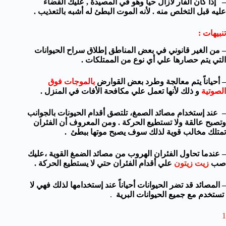
– إذا كان الفأر لازال حياٌ وهو في المصيدة , عليك القضاء
عليه قبل التخلص منه . لأنه الموت البطئ له أشبه بالتعذيب .
تنبيهات :
– من الغير قانوني في بعض المناطق إطلاق سراح الحيوانات
التي يتم حصارها علي أي نوع من الممتلكات .
– أحياناً يتم معالجة وطرد بعض القوارض
بالموجات فوق
الصوتية
و ذلك لأنها تعمل علي مكافحة الأفات في المنزل .
– عند إستخدام مصائد الصمغ، تلتصق أقدام الحيونات بالجوانب
وتصبح عالقة ولا تستطيع الحركة . ومن المعروف أن الفئران
تمتلك مخالب قوية لذلك سوف يصبح موتها ببطئ .
– عندما تحاول الفئران الهروب من مصائد الضمغ القوية ،عليك
صب
زيت زيتون
علي أقدام الفئران حتي لا يستطيع الحركة .
– المصائد قد تضر الحيوانات أحياناً عند إستخدامها لذلك فهي لا
تستخدم مع جميع الحيوانات البرية
.
1