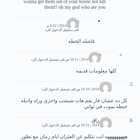
wanna get them out of your house not kill
them!! oh my god who are you
سام
18 يناير، 2014 | 6:42 م
قم بتسجيل الدخول للرد
فاشله الخطه
Niga
10 يناير، 2014 | 10:11 ص
قم بتسجيل الدخول للرد
کلها معلومات قدیمه
shady
10 يناير، 2014 | 10:20 ص
قم بتسجيل الدخول للرد
كل ده عشان فار يعم هات شبشب واجري وراه واديله
خبطه يموت في ثواني
عبدالرزاق
10 يناير، 2014 | 10:21 ص
قم بتسجيل الدخول للرد
هههههههههه انت تتكلم عن الفئران ايام زمان مع تطور