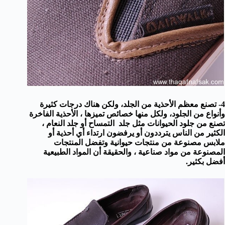
4-
تصنع معظم
الأحذية
من الجلد
، ولكن هناك
درجات كثيرة
وأنواع
من
الجلود
،
ولكل منها
خصائص تميزها
،
الأحذية الفاخرة
تصنع
من
جلود الحيوانات
مثل جلد
التمساح
أو
جلد النعام
،
الكثير من الناس يترددون
أو
يرفضون
ارتداء
أي
أحذية
أو
ملابس مصنوعة
من
منتجات حيوانية
وتفضل المنتجات
المصنوعة من مواد صناعية ، والحقيقة أن المواد الطبيعية
أفضل بكثير.