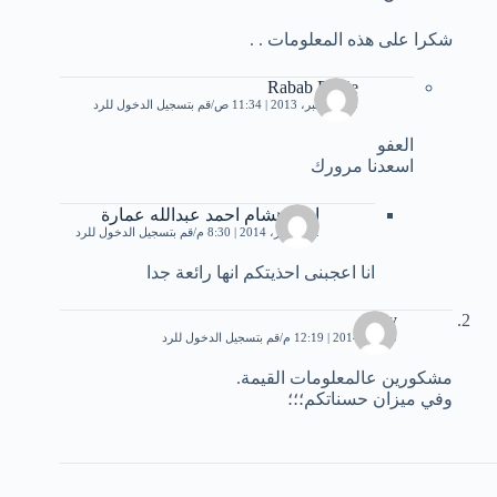
شكرا على هذه المعلومات . .
Rabab Rabie
30 ديسمبر، 2013 | 11:34 ص
قم بتسجيل الدخول للرد
العفو
اسعدنا مرورك
امير هشام احمد عبدالله عمارة
22 فبراير، 2014 | 8:30 م
قم بتسجيل الدخول للرد
انا اعجبنى احذيتكم انها رائعة جدا
doly
5 يناير، 2014 | 12:19 م
قم بتسجيل الدخول للرد
مشكورين عالمعلومات القيمة.
وفي ميزان حسناتكم؛؛؛