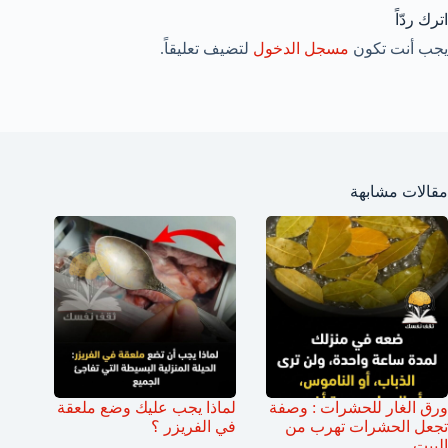
اترك ردّاً
يجب أنت تكون
مسجل الدخول
لتضيف تعليقاً.
مقالات مشابهة
ورق الغار للحشرات : وصفة
لماذا يجب عليك وضع ملعقة
تجعل الحشرات تهرب من
في الفريزر ؟
البيت