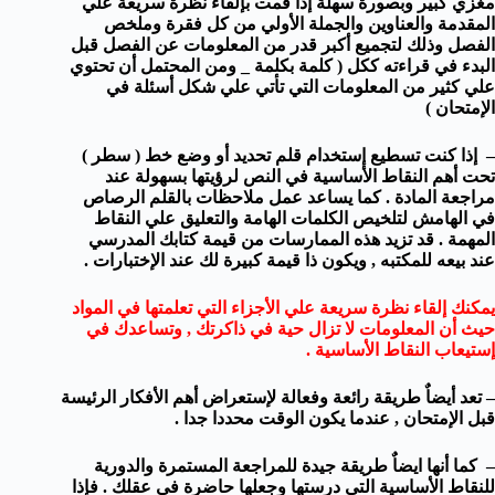
مغزي كبير وبصورة سهلة إذا قمت بإلقاء نظرة سريعة علي
المقدمة والعناوين والجملة الأولي من كل فقرة وملخص
الفصل وذلك لتجميع أكبر قدر من المعلومات عن الفصل قبل
البدء في قراءته ككل ( كلمة بكلمة _ ومن المحتمل أن تحتوي
علي كثير من المعلومات التي تأتي علي شكل أسئلة في
الإمتحان )
– إذا كنت تسطيع إستخدام قلم تحديد أو وضع خط ( سطر )
تحت أهم النقاط الأساسية في النص لرؤيتها بسهولة عند
مراجعة المادة . كما يساعد عمل ملاحظات بالقلم الرصاص
في الهامش لتلخيص الكلمات الهامة والتعليق علي النقاط
المهمة . قد تزيد هذه الممارسات من قيمة كتابك المدرسي
عند بيعه للمكتبه , ويكون ذا قيمة كبيرة لك عند الإختبارات .
يمكنك إلقاء نظرة سريعة علي الأجزاء التي تعلمتها في المواد
حيث أن المعلومات لا تزال حية في ذاكرتك , وتساعدك في
إستيعاب النقاط الأساسية .
– تعد أيضاٌ طريقة رائعة وفعالة لإستعراض أهم الأفكار الرئيسة
قبل الإمتحان , عندما يكون الوقت محددا جدا .
– كما أنها ايضاٌ طريقة جيدة للمراجعة المستمرة والدورية
للنقاط الأساسية التي درستها وجعلها حاضرة في عقلك . فإذا