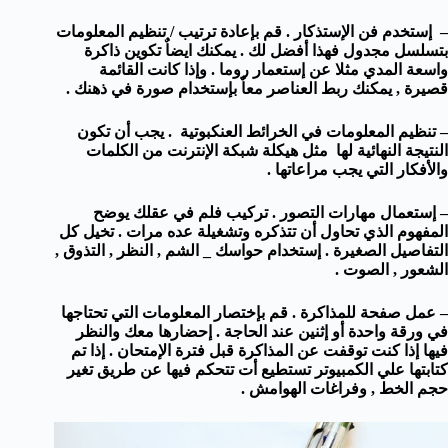
– إستخدم فن الإستذكار . قم بإعادة ترتيب / تنظيم المعلومات
بتسلسل مجدول فهذا أفضل لك . يمكنك ايضاٌ تكوين ذاكرة
واسعة المدي مثلا عن إستعمار روما . وإذا كانت القائمة
قصيرة , يمكنك ربط العناصر معاٌ بإستخدام صورة في ذهنك .
– تنظيم المعلومات في الخرائط العنكبوتية . يجب أن تكون
النتيجة النهائية لها مثل هيكلة شبكة الإنترنت من الكلمات
والأفكار التي يجب مراعاتها .
– إستعمال مهارات التصور . تركيب فلم في عقلك يوضح
المفهوم الذي تحاول أن تتذكره وتشغيلة عده مرات . تخيل كل
التفاصيل الصغيرة . إستخدام حواسك _ الشم , النظر , التذوق ,
الشعور , الصوت .
– عمل صفحة للمذاكرة . قم بإختصار المعلومات التي تحتاجها
في ورقة واحدة أو إثنين عند الحاجة . إحضارها معك والنظر
فيها إذا كنت توقفت عن المذاكرة قبل فترة الإمتحان . إذا تم
كتابتها علي الكمبيوتر تستطيع أت تتحكم فيها عن طريق تغير
حجم الخط , وفراغات الهوامش .