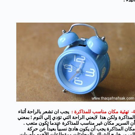
4- تهئية مكان مناسب للمذاكرة :
يجب ان تشعر بالراحة أثناء
المذاكرة ولكن هذا لايعني الراحة التي تؤدي إلي النوم ! بمعني
أن السرير مكان غير مناسب للمذاكرة عندما تكون متعب .
مكان المذاكرة يجب أن يكون هادئ نسبياٌ بعيداٌ عن حركة
المرور خارج الشباك والمحادثات ومقطاعات الأخوه وأصوات