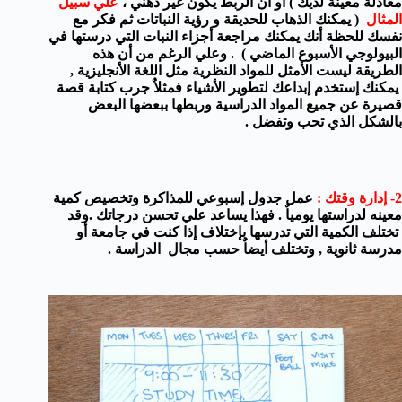
معادلة معينة لديك ) أو أن الربط يكون غير ذهني ،
علي سبيل
المثال
( يمكنك الذهاب للحديقة و رؤية النباتات ثم فكر مع
نفسك للحظة أنك يمكنك مراجعة أجزاء النبات التي درستها في
البيولوجي الأسبوع الماضي ) . وعلي الرغم من أن هذه
الطريقة ليست الأمثل للمواد النظرية مثل اللغة الأنجليزية ,
يمكنك إستخدم إبداعك لتطوير الأشياء فمثلاٌ جرب كتابة قصة
قصيرة عن جميع المواد الدراسية وربطها ببعضها البعض
بالشكل الذي تحب وتفضل .
2- إدارة وقتك :
عمل جدول إسبوعي للمذاكرة وتخصيص كمية
معينه لدراستها يومياٌ . فهذا يساعد علي تحسن درجاتك .وقد
تختلف الكمية التي تدرسها بإختلاف إذا كنت في جامعة أو
مدرسة ثانوية , وتختلف أيضاٌ حسب مجال الدراسة .