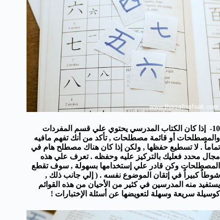
10- إذا كان الكتاب المدرسي يحتوي علي قسم المفردات
والمصطلحات أو قائمة مصطلحات , تأكد من أنك تفهم مافيه
تماماٌ . لا تسطيع حفظها , ولكن إذا كان هناك مصطلح هام في
مجال محدد فعليك بالتركيز عليه وحفظه . تعرف علي هذه
المصطلحات وكن قادر علي إستخدامها بسهولة , سوف تقطع
شوطاٌ كبيراٌ في إتقان الموضوع نفسه . ( إلي جانب ذلك ,
يستفيد منه المدرسين في كثير من الأحيان من هذه القوائم
كوسيلة سريعة وسهلة لتعويضها عن أسئلة الإختبارات !