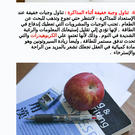
6- تناول وجبة خفيفة أثناء المذاكرة :
تناول وجبات خفيفة عند
الإستعداد للمذاكرة – لاتنتظر حتي تجوع وتذهب للبحث عن
الطعام . تجنب الوجبات والمشروبات التي تعطيك إندفاع في
الطاقة , لإنها تؤدي إلي تقليل إستيعابك المعلومات والرغبة
الشديدة في النوم . وذلك لأنها تعتمد علي
الكربوهيدرات
والتي
تحدث تدفق مستمر للطاقة , وايضاٌ زيادة السيروتونين وهو
مادة كميائية في العقل تجعلك تشعر بالمزيد من الراحة
والإسترخاء .