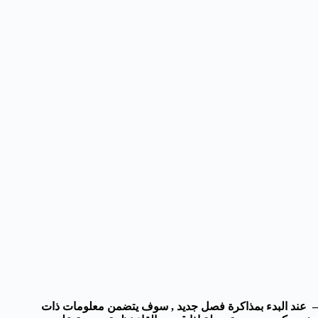
– عند البدء بمذاكرة فصل جديد , سوف يتضمن معلومات ذات