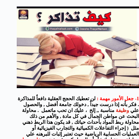
1- جعل الأمور مهمة :
لن تعطيك الحجج العقلية دافعاٌ للمذاكرة
. فكر بأنه إذا درست جيداٌ , دخولك جامعة أفضل , والحصول
علي
وظيفة
مناسبة ,, إلخ ، عليك ان تحب ماتعمل . محاولة
البحث عن مواطن الجمال في كل مادة , والأهم من ذلك
محاولة ربط المواد بأحداث حياتك , قد يكون هذا الربط ذهني
مثل ( إجراء التفاعلات الكميائية والتجارب الفيزيائية أو
العمليات الحسابية الرياضية حيث تعتبر إثبات للبرهنه علي