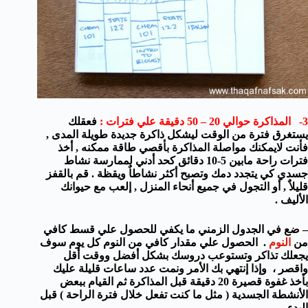
3- المذاكرة حوالي 20 – 50 دقيقة علي فترات :
فعقلك
يستغرق فترة من الوقت ليشكل ذاكرة جديدة طويلة المدى ,
فأنت لايمكنك مواصلة المذاكرة بأقصي طاقة ممكنه , أخذ
فترات راحة مابين 5-10 دقائق كحد أدني لممارسة نشاط
جسدي كي يتجدد دمك وتصبح أكثر نشاطاٌ ويقظة . قم بالقفز
قليلاٌ , أو التجول في جميع أنحاء المنزل , إلعب مع حيوانك
الأليف .
– ضع في الجدول الزمني ما يكفي للحصول علي قسط كافي
من
النوم
. الحصول علي مقدار كافي من النوم كل يوم سوف
يجعلك تذاكر وتستوعب دروسك بشكل أفضل ووقت أقل
واقصر ، وإذا إنتهي بك الأمر ونمت عدد ساعات قليلة عليك
بأخذ غفوة قصيرة 20 دقيقة قبل المذاكرة ثم القيام ببعض
الأنشطة الجسدية ( مثل ما كنت تفعل خلال فترة الراحة ) قبل
البدء .