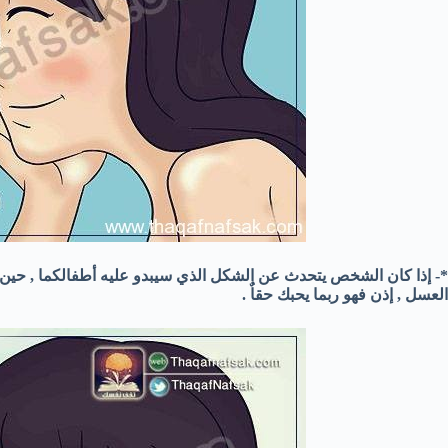
*- إذا كان الشخص يتحدث عن الشكل الذي سيبدو عليه أطفالكما , حين تك
العسل , إذن فهو ربما يحبك حقاٌ .