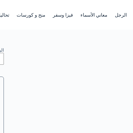
الرجل
معاني الأسماء
فيزا وسفر
منح و كورسات
تحالي
ال