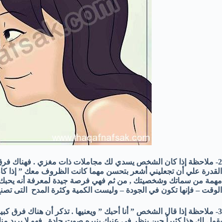
2- ملاحظة إذا كان الشخص يسدي لك مجاملات ذات مغزي . فهناك فرق 
القدرة علي أن تجعليني أشعر بتحسن مهما كانت الظروف معك ” إذا كا
مهمة من سماتك وشخصيتك , من ثم فهي فرصة جيدة لمعرفة أنه يحبك حقا
الوقت – فإنها تكون في الجودة – وليست الكمية وكثرة المدح التى تصنع
3- ملاحظة إذا قال الشخص ” أنا أحبك ” ويعنيها . تذكر أن هناك فرق كبي
يقول لك هذا كثيراٌ حين ينظر في عنيك بنبره صوت جادة , فهو لا يريد من