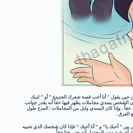
حين يقول ” أنا أحب قصة شعرك الجديدة ” أو ” لديك
ن الشخص يسدي مجاملات يظهر فيها حقاٌ أنه يقدر جوانب
ٌ . وإذا كان لايسدي وابل من المجاملات / المدح طول
 الفرق .
ر بين ” أحبك يا” و ” أنا أحبك ” فإذا كان شخصك الذي تحبيه
ك أي شئ ومن المحتمل أنه يعني هذا حقاٌ .