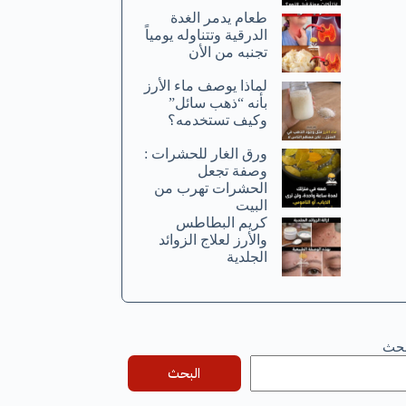
طعام يدمر الغدة
الدرقية وتتناوله يومياً
تجنبه من الأن
لماذا يوصف ماء الأرز
بأنه “ذهب سائل”
وكيف تستخدمه؟
ورق الغار للحشرات :
وصفة تجعل
الحشرات تهرب من
البيت
كريم البطاطس
والأرز لعلاج الزوائد
الجلدية
بحث
البحث