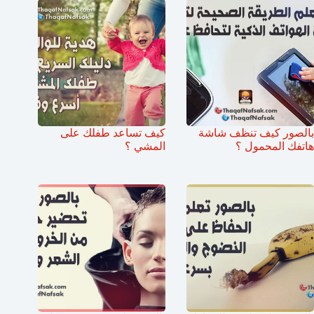
بالصور كيف تنظف شاشة
كيف تساعد طفلك على
هاتفك المحمول ؟
المشي ؟