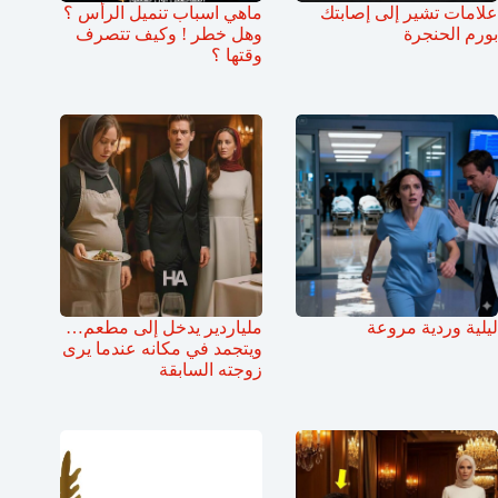
علامات تشير إلى إصابتك
ماهي اسباب تنميل الرأس ؟
بورم الحنجرة
وهل خطر ! وكيف تتصرف
وقتها ؟
ليلية وردية مروعة
ملياردير يدخل إلى مطعم…
ويتجمد في مكانه عندما يرى
زوجته السابقة