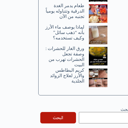
طعام يدمر الغدة
الدرقية وتتناوله يومياً
تجنبه من الأن
لماذا يوصف ماء الأرز
بأنه “ذهب سائل”
وكيف تستخدمه؟
ورق الغار للحشرات :
وصفة تجعل
الحشرات تهرب من
البيت
كريم البطاطس
والأرز لعلاج الزوائد
الجلدية
بحث
البحث