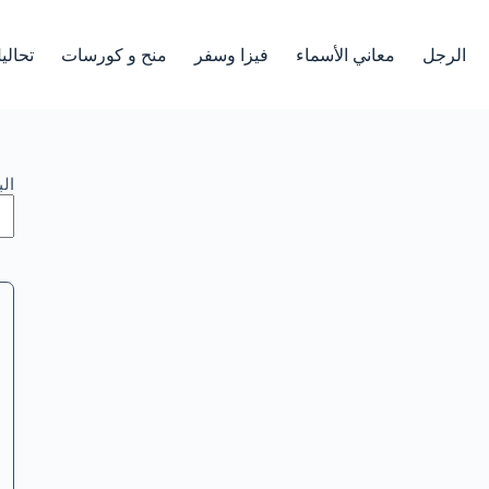
الرجل
معاني الأسماء
فيزا وسفر
منح و كورسات
تحالي
ال