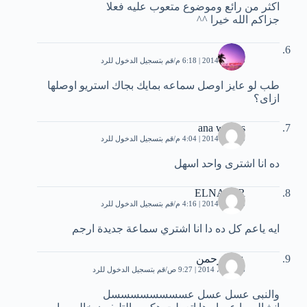
اكثر من رائع وموضوع متعوب عليه فعلا
جزاكم الله خيرا ^^
محمد
5 أبريل، 2014 | 6:18 م
قم بتسجيل الدخول للرد
طب لو عايز اوصل سماعه بمايك بجاك استريو اوصلها
ازاى؟
ana w bass
6 أبريل، 2014 | 4:04 م
قم بتسجيل الدخول للرد
ده انا اشترى واحد اسهل
ELNASER
6 أبريل، 2014 | 4:16 م
قم بتسجيل الدخول للرد
ايه ياعم كل ده دا انا اشتري سماعة جديدة ارجم
عبدالرحمن
16 أبريل، 2014 | 9:27 ص
قم بتسجيل الدخول للرد
والنبى عسل عسل عسسسسسسسسل