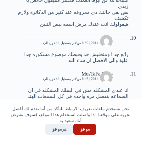
انشاله ما عن ابوها اتعملت هكسر التليفون خالص يا
زيدى
بص بقى حالتك دى معروفه عند كتير من الدكاتره ولازم
تكشف
هيقولولك انت عندك مرض اسمه بيض التنين
عمرو
21 أبريل، 2014 | 6:39 ص
قم بتسجيل الدخول للرد
رائع جداا ومتخليش حد يحبطك موضوع مشكوره جدا
علية والي الافضل ان شاء الله
MosTaFa CaPo
21 أبريل، 2014 | 6:46 ص
قم بتسجيل الدخول للرد
انا عندى المشكله مش فى السلك المشكله فى ان
السماعه بتفصل مره واحده فى كل السمعات الهند
فرى وبالاخص السماعه اليمين مش عااارف ليه
وسعات السلك بيتقطع من عند السماعه فوق ومش
نحن نستخدم ملفات تعريف الارتباط للتأكد من أننا نقدم لك أفضل
باعرف اعمل ايه فا برميه واشترى جديد ؟؟؟؟
تجربة على موقعنا. إذا واصلت استخدام هذا الموقع، فسوف نفترض
أنك سعيد به
حسام الدين
موافق
غير موافق
29 أبريل، 2014 | 12:15 م
قم بتسجيل الدخول للرد