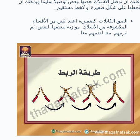
عليك أن توصل الأسلاك بعضها ببعض توصيلا سليما ويمكنك أن
تجعلها على شكل ضفيرة أو كخط مستقيم .
الصق الكابلات كضفيرة، ا
عقد
اثنين من
الأقسام
المكشوفة من
الأسلاك
موازية لبعضها البعض
،
ثم
ابرمهم
معا لضمهم معا .