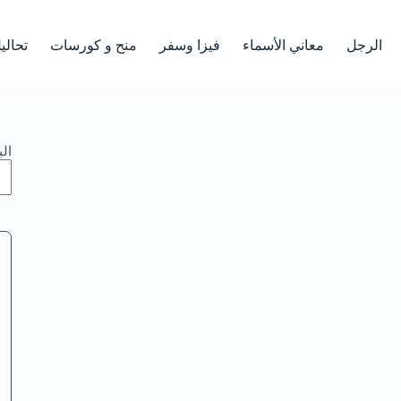
الرجل
معاني الأسماء
فيزا وسفر
منح و كورسات
تحالي
ال