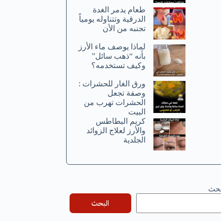
طعام يدمر الغدة
الدرقية وتتناوله يومياً
تجنبه من الأن
لماذا يوصف ماء الأرز
بأنه “ذهب سائل”
وكيف تستخدمه؟
ورق الغار للحشرات :
وصفة تجعل
الحشرات تهرب من
البيت
كريم البطاطس
والأرز لعلاج الزوائد
الجلدية
بحث
البحث