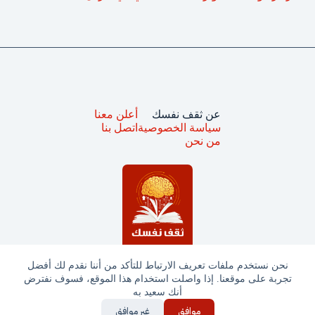
عن ثقف نفسك
أعلن معنا
سياسة الخصوصية
اتصل بنا
من نحن
نحن نستخدم ملفات تعريف الارتباط للتأكد من أننا نقدم لك أفضل
تجربة على موقعنا. إذا واصلت استخدام هذا الموقع، فسوف نفترض
جميع الحقوق محفوظة © ثقف نفسك 2025
أنك سعيد به
موافق
غير موافق