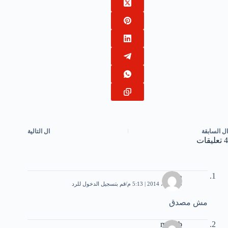
ال
السابقة
ال
التالية
4 تعليقات
طارق
15 أبريل، 2014 | 5:13 م
قم بتسجيل الدخول للرد
مش مصدق
muhab