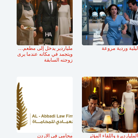
ليلية وردية مروعة
ملياردير يدخل إلى مطعم…
ويتجمد في مكانه عندما يرى
زوجته السابقة
المليارديرة واللقاء المؤثر
محامي في الاردن