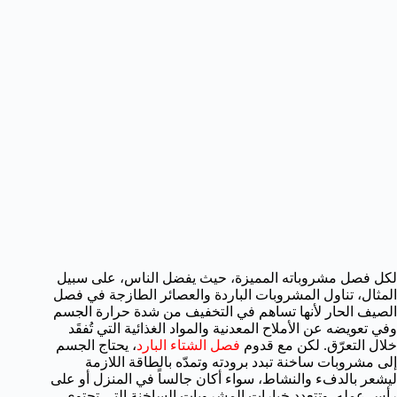
لكل فصل مشروباته المميزة، حيث يفضل الناس، على سبيل
المثال، تناول المشروبات الباردة والعصائر الطازجة في فصل
الصيف الحار لأنها تساهم في التخفيف من شدة حرارة الجسم
وفي تعويضه عن الأملاح المعدنية والمواد الغذائية التي تُفقَد
خلال التعرّق. لكن مع قدوم
فصل الشتاء البارد
، يحتاج الجسم
إلى مشروبات ساخنة تبدد برودته وتمدّه بالطاقة اللازمة
ليشعر بالدفء والنشاط، سواء أكان جالساً في المنزل أو على
رأس عمله.
وتتعدد خيارات
المشروبات الساخنة
التي تحتوي