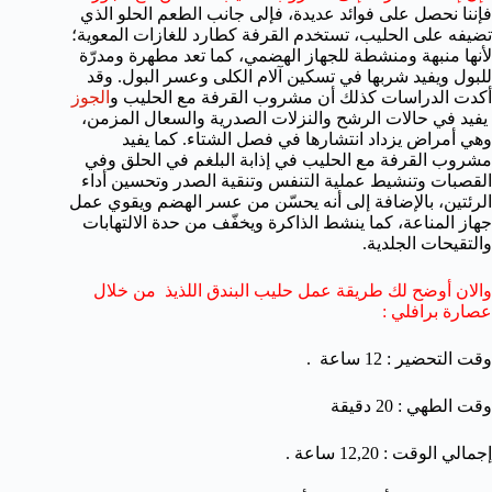
فإننا نحصل على فوائد عديدة، فإلى جانب الطعم الحلو الذي
تضيفه على الحليب، تستخدم القرفة كطارد للغازات المعوية؛
لأنها منبهة ومنشطة للجهاز الهضمي، كما تعد مطهرة ومدرّة
للبول ويفيد شربها في تسكين آلام الكلى وعسر البول. وقد
أكدت الدراسات كذلك أن مشروب القرفة مع الحليب و
الجوز
يفيد في حالات الرشح والنزلات الصدرية والسعال المزمن،
وهي أمراض يزداد انتشارها في فصل الشتاء. كما يفيد
مشروب القرفة مع الحليب في إذابة البلغم في الحلق وفي
القصبات وتنشيط عملية التنفس وتنقية الصدر وتحسين أداء
الرئتين، بالإضافة إلى أنه يحسّن من عسر الهضم ويقوي عمل
جهاز المناعة، كما ينشط الذاكرة ويخفّف من حدة الالتهابات
والتقيحات الجلدية.
والان أوضح لك طريقة عمل حليب البندق اللذيذ من خلال
عصارة برافلي :
وقت التحضير : 12 ساعة .
وقت الطهي : 20 دقيقة
إجمالي الوقت : 12,20 ساعة .