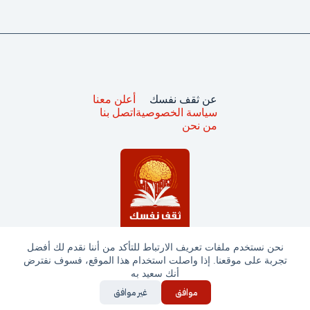
عن ثقف نفسك
أعلن معنا
سياسة الخصوصية
اتصل بنا
من نحن
نحن نستخدم ملفات تعريف الارتباط للتأكد من أننا نقدم لك أفضل
تجربة على موقعنا. إذا واصلت استخدام هذا الموقع، فسوف نفترض
جميع الحقوق محفوظة © ثقف نفسك 2025
أنك سعيد به
موافق
غير موافق