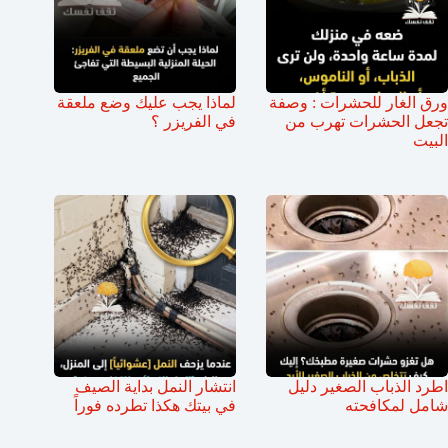
ورق الغار للحشرات : وصفة
لماذا يجب عليك وضع ملعقة
تجعل الحشرات تهرب من
في الفريزر ؟
البيت
اطرد الذباب الصغير دليل
انتشار النمل بداية الصيف
شامل لمكافحته
في بيتك هكذا تطرده فوراً