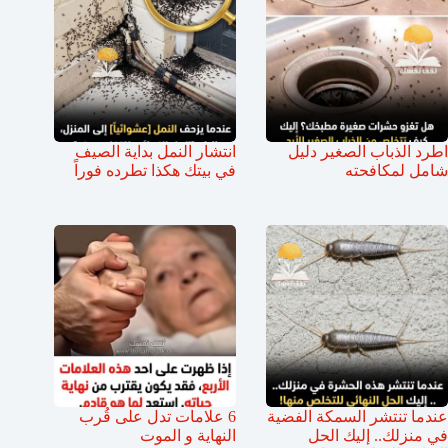
اطرد الذباب الصغير دليل
انتشار النمل بداية الصيف
شامل لمكافحته
في بيتك هكذا تطرده فوراً
عندما تنتشر السمكة الفضية
6 علامات تدل على قُرب
في منزلك.. إليك الحل
النهاية و الموت