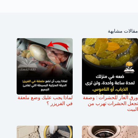
مقالات مشابهة
ورق الغار للحشرات : وصفة
لماذا يجب عليك وضع ملعقة
تجعل الحشرات تهرب من
في الفريزر ؟
البيت