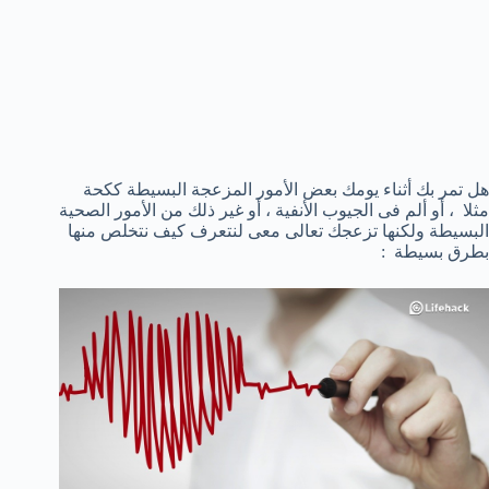
هل تمر بك أثناء يومك بعض الأمور المزعجة البسيطة ككحة
مثلا ، أو ألم فى الجيوب الأنفية ، أو غير ذلك من الأمور الصحية
البسيطة ولكنها تزعجك تعالى معى لنتعرف كيف نتخلص منها
بطرق بسيطة :