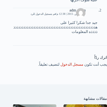
adm eslam
30 سبتمبر، 2015 | 12:38 م
قم بتسجيل الدخول للرد
جيد جدا شكرا كثيرا على
هذذذذذذذذذذذذذذذذذذذذذذذذذذذذذذذذذذذذذذذذذذذذذذذذذ
ذذذذه المعلومات
اترك ردّاً
يجب أنت تكون
مسجل الدخول
لتضيف تعليقاً.
مقالات مشابهة