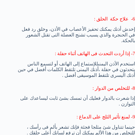
6- علاج حكة الحلق :
إخدش أذنك
يمكنك
تحفيز الأعصاب
في الأذن
، وخلق
رد فعل
في الحنجرة
والذي يسبب
تشنج
العضلة
التى تقتل
الشعور
بالحكة
.
7- إذا أردت التحدث فى الهاتف أثناء حفلة :
استخدم
الأذن اليمنى
للإستماع
إلى الهاتف
أو
ل
تسمع
الناس
يتحدثون
في حفلة ،
أذنك اليمنى
تلتقط
الكلمات
أفضل
في حين
أذنك اليسرى
تلتقط
الموسيقى
أفضل
.
8- للتخلص من الدوار :
إذا شعرت بالدوار فعليك أن تمسك بشئ ثابت ليساعدك على
التوازن .
9- لمنع تأثير الثلج على الدماغ :
حينما تتناول شئ مثلجا فجئة فإنك تشعر بألم فى رأسك ،
للتخلص من هذا الألم يمكنك أن ترفع لسانك أعلى حلقك .