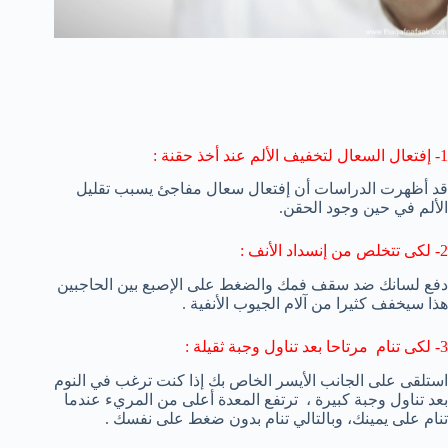
1- إفتعال السعال لتخفيف الألم عند أخذ حقنة :
قد أظهرت الدراسات
أن إفتعال
سعال
مفاجئ
يسبب
تقليل
الألم
في حين وجود
الحقن.
2- لكى تتخلص من إنسداد الأنف :
دفع
لسانك
ضد سقف
فمك
و
الضغط على
الإصبع
بين
الحاجبين
هذا سيخفف كثيرا من آلام الجيوب الأنفية .
3- لكى تنام مرتاحا بعد تناول وجبة ثقيلة :
استلقى على
الجانب الأيسر
الخاص بك إذا
كنت ترغب في النوم
بعد
تناول وجبة
كبيرة ، ترتفع
المعدة
أعلى من
المريء
عندما
تنام
على يمينك
، وبالتالي تنام بدون ضغط على نفسك .